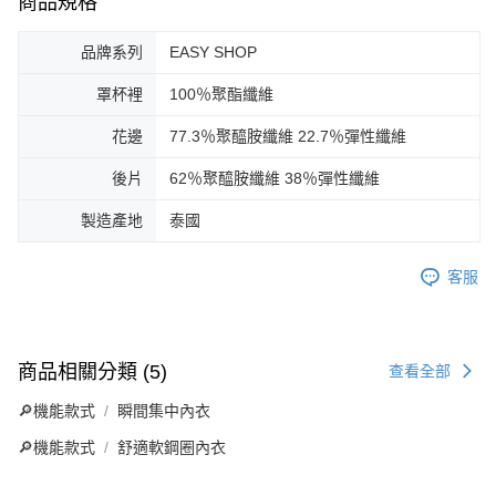
商品規格
品牌系列
EASY SHOP
罩杯裡
100％聚酯纖維
花邊
77.3％聚醯胺纖維 22.7％彈性纖維
後片
62％聚醯胺纖維 38％彈性纖維
製造產地
泰國
客服
商品相關分類 (5)
查看全部
🔎機能款式
瞬間集中內衣
🔎機能款式
舒適軟鋼圈內衣