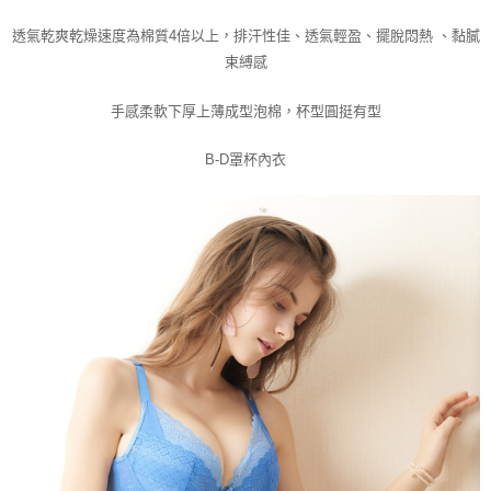
時審查核予不同之上限額度；若仍有額度不足之情形，本公司將視審查結果
透氣乾爽乾燥速度為棉質4倍以上，
排汗性佳
、
透氣輕盈
、
擺脫悶熱 、黏膩
請求用戶進行身份認證。
５．嚴禁一人註冊多個帳號或使用他人資訊註冊。若發現惡意使用之情形，
束縛感
恩沛科技股份有限公司將有權停止該用戶之使用額度並採取法律行動。
手感柔軟下厚上薄成型泡棉，
杯型圓挺有型
B-D罩杯內衣