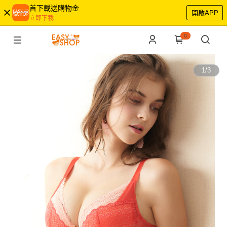
首下載送購物金
開啟APP
立即下載
0
1
/
3