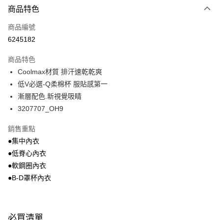
商品特色
信用卡一次付款
商品編號
超商取貨付款
6245182
LINE Pay
商品特色
Apple Pay
Coolmax材質 排汗速乾乾爽
低V必選-Q柔棉杯 服貼感第一
悠遊付
漸層配色.新視覺吸睛
Google Pay
3207707_OH9
全支付
銷售重點
●集中內衣
全盈+PAY
●低脊心內衣
AFTEE先享後付
●軟鋼圈內衣
相關說明
●B-D罩杯內衣
【關於「AFTEE先享後付」】
ATM付款
AFTEE先享後付是「在收到商品之後才付款」的支付方式。 讓您購物簡單
便利好安心！
１．簡單：不需註冊會員、不需綁卡、不需儲值。
運送方式
必買清單
２．便利：只要手機號碼，簡訊認證，即可結帳。