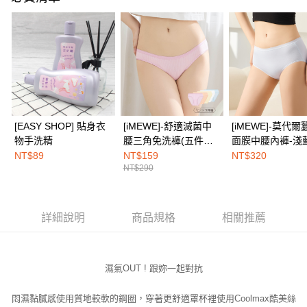
３．安心：先確認商品／服務後，再付款。
全家取付
每筆NT$100，滿NT$1,500(含以上)免運費
【「AFTEE先享後付」結帳流程】
１．於結帳方式選擇「AFTEE先享後付」後，將跳轉至「AFTEE先享後付」
付款後全家取貨
結帳頁面，進行簡訊認證並確認金額後，即可完成結帳。
２．訂單成立數日內，您將收到繳費通知簡訊。
每筆NT$100，滿NT$1,500(含以上)免運費
３．收到繳費通知簡訊後14天內，點擊此簡訊中的連結，可透過四大超商／
ATM／網路銀行／等多元方式進行付款，方視為交易完成。
7-11取付
※ 請注意：結帳手續完成當下不需立刻繳費，但若您需要取消訂單，請聯絡
每筆NT$100，滿NT$1,500(含以上)免運費
購買商品的店家。未經商家同意取消之訂單仍視為有效，需透過AFTEE先享
[EASY SHOP] 貼身衣
[iMEWE]-舒適滅菌中
[iMEWE]-莫代爾
後付繳納相關費用。
物手洗精
腰三角免洗褲(五件組)-
面膜中腰內褲-淺
付款後7-11取貨
※ 交易是否成功請以「AFTEE先享後付 」之結帳頁面顯示為準，若有關於
粉彩繽紛色
NT$89
NT$159
NT$320
是否繳費成功／繳費後需取消欲退款等相關疑問，請聯繫「AFTEE先享後付
每筆NT$100，滿NT$1,500(含以上)免運費
NT$290
客戶支援中心」
https://netprotections.freshdesk.com/support/home
宅配
【注意事項】
１．透過由恩沛科技股份有限公司提供之「AFTEE先享後付」服務完成之交
每筆NT$100，滿NT$1,500(含以上)免運費
詳細說明
商品規格
相關推薦
易，需依本服務之必要範圍內提供個人資料，並將交易相關給付款項請求債
權轉讓予恩沛科技股份有限公司。
EASY SHOP門市速取
２．關於個人資料處理事宜，請瀏覽以下網址：
免運費
https://aftee.tw/terms/#terms3
濕氣OUT ! 跟妳一起對抗
３．未成年的使用者請事先徵得法定代理人或監護人之同意方可使用
「AFTEE先享後付」，若未經同意申辦者引起之損失，本公司不負相關責
任。
悶濕黏膩感使用質地較軟的鋼圈，
穿著更舒適罩杯裡使用Coolmax酷美絲
４．使用「AFTEE先享後付」時，將依據個別帳號之用戶狀況，依本公司即