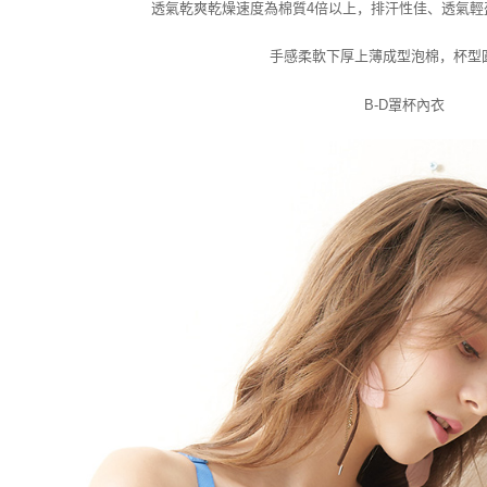
聯繫恩沛
透氣乾爽乾燥速度為棉質4倍以上，
排汗性佳
、
透氣輕
同必要之購
人資料，
手感柔軟下厚上薄成型泡棉，
杯型
B-D罩杯內衣