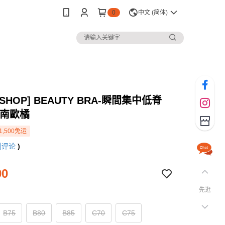
0
中文 (简体)
 SHOP] BEAUTY BRA-瞬間集中低脊
-南歐橘
1,500免运
则评论
)
90
先逛
B75
B80
B85
C70
C75