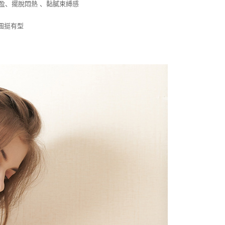
科技股份有限公司。若您不同意我們將上開所示之個人資料，連
盈
、
擺脫悶熱 、黏膩束縛感
買訂單資訊提供予 AFTEE ，或讓 AFTEE 蒐集處理利用您的個
請勿選用本服務。
圓挺有型