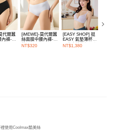
為商家向您請款的時間，再加上使用AFTEE可延長的天數所計
AFTEE下訂可以延長您收到商品前的繳費天數，但無法保證一
限內收到商品(例如:預購商品或預計到貨時間較長者)。因此無論
00，满NT$1,500(含以上)免运费
否，仍需要請您在AFTEE規定的時間內完成繳費。
1取貨
限制
]-莫代爾蠶
[iMEWE]-莫代爾蠶
[EASY SHOP] 挺
[iMEWE]-莫代爾
00，满NT$1,500(含以上)免运费
腰內褲-黑
絲面膜中腰內褲-淺
EASY 氣墊薄杯超
絲面膜高腰三角內
使用 AFTEE 時，將依認證結果及本公司審查結果，核予每個人不同
藍
彈力身片軟鋼圈內
褲-粉色
度
NT$320
NT$1,380
NT$320
衣-莫內紫
額須大於NT$30
僅支援台灣會員
00，满NT$1,500(含以上)免运费
條款
HOP門市速取
E先享後付」(下稱本服務)乃由恩沛科技股份有限公司(下稱 AFTEE
並由 AFTEE 向您收取款項。因使用本服務所須提供之個人資料
限於訂購人姓名、電話，收件人姓名、電話、收件地址)，將交付
EE 於本服務必要服務範圍內運用。關於 AFTEE 對於個人資料之蒐
利用，詳參 AFTEE 官網之『個人資料蒐集、處理及利用告知聲
s://aftee.tw/privacypolicy/
）。
繳費期限，將根據當次的金額加收年利率 16% 的逾期滯納金。
使用者，請事先徵得法定代理人或監護人之同意方可使用
使用Coolmax酷美絲
個人資料之處理、利用有任何疑問，或欲行使相關法律權利，請