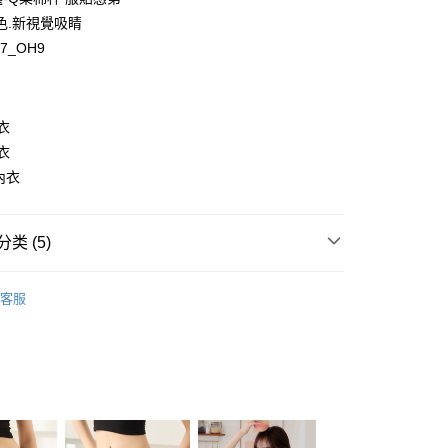
色.新視覺吸睛
07_OH9
y
s
衣
衣
內衣
享后付
FTEE先享後付
类 (5)
款方式選擇AFTEE先享後付，將跳出AFTEE先享後付手機驗證視
式
瞬间集中内衣
簡訊驗證之後，即可完成結帳手續。
客服
確認後不需事先繳費，商品會配送至您的指定地址。
式
舒适软钢圈内衣
完成後，您的手機會收到一封繳費通知簡訊，APP會員則會收到
APP推播通知。
类
B罩杯
商品當下無需繳費，確認無誤後，請再利用繳費通知簡訊或AFTEE
00，满NT$1,500(含以上)免运费
大便利商店‧ATM/網銀等方式進行付款。
类
C罩杯
家取貨
类
限為 14 天。唯有下載 AFTEE App 成為 AFTEE 會員者方能
D罩杯
45 天內付款之服務。
00，满NT$1,500(含以上)免运费