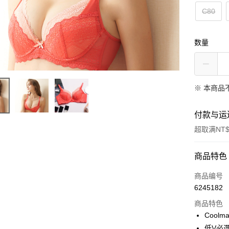
C80
数量
※ 本商品
付款与运
超取满NT$
付款方式
商品特色
信用卡一
商品编号
6245182
超商取货
商品特色
LINE Pay
Cool
低V必