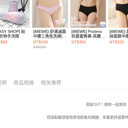
繳費期限，
7-11取付
算出。使用
定能夠在期
每笔NT$1
收到商品與
付款後7-1
二、付款
ASY SHOP] 貼
[iMEWE]-舒適滅菌
[iMEWE] Protimo
[iMEWE
每笔NT$1
衣物手洗精
中腰三角免洗褲(五
抗菌蜜臀褲-高腰-
絲面膜中
1. 初次
件組)-粉彩繽紛色
墨魚饗宴
色
之上限額
T$89
NT$159
NT$360
NT$320
宅配
2. 結帳金
NT$290
3. 目前
每笔NT$1
三、聲明
EASY S
「AFTE
免运费
)所提供，
(包含但不
说明
商品规格
相关推荐
予 AFT
集、處理、
明』（
http
若款項超過
濕氣OUT ! 跟妳一起對抗
未成年的
AFTEE。
悶濕黏膩感使用質地較軟的鋼圈，
穿著更舒適罩杯裡
若您對於