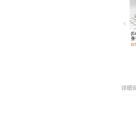
[E
身
N
详细