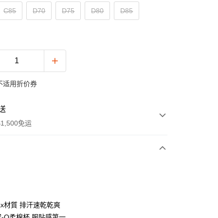
C85
D70
D75
D80
D85
不适用折价券
送
1,500免运
次付款
付款
max材質 排汗速乾乾爽
選-Q柔棉杯 服貼感第一