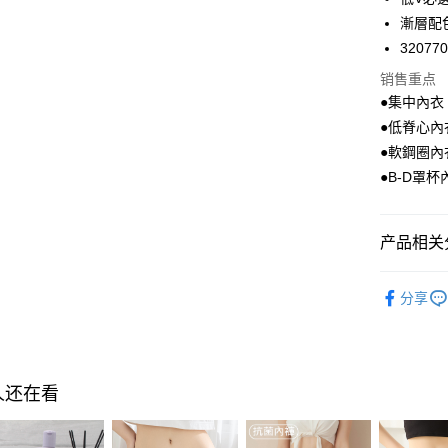
Apple Pay
漸層配
悠遊付
32077
Google Pa
销售重点
●集中內衣
PXPay Plu
●低脊心內
Plus PAY
●軟鋼圈內
●B-D罩杯
AFTEE先
相关说明
一、關於 A
产品相关分
ATM付款
1. 於付
窗。
🔎功能款
2. 進行
分享
3. 訂單
运送方式
🔎功能款
4. 下訂
AFTEE 
🔎罩杯分
全家取付
5. 收到
每笔NT$1
APP於四
🔎罩杯分
人还在看
付款後全
🔎罩杯分
請留意繳費期
享有最長 
每笔NT$1