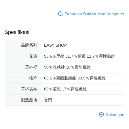
Paparkan Butiran Mod Komputer
Spesifikasi
品牌系列
EASY SHOP
花邊
55.6％尼龍 31.7％嫘縈 12.7％彈性纖維
罩杯裡
90％涼感紗 10％聚酯纖維
後片
69.5％聚醯胺纖維 30.5％彈性纖維
罩杯表布
83％尼龍 17％彈性纖維
製造產地
台灣
Sokongan