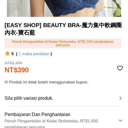
[EASY SHOP] BEAUTY BRA-魔力集中軟鋼圈
內衣-寶石藍
Penuh Pengambilan di Kedai Serbaneka, NT$1,500 penghataran
percuma
5
(
1
maka penilaian
)
NT$1,680
NT$390
※ Produk ini tidak boleh menggunakan kupon.
Sila pilih variasi produk.
Pembayaran Dan Penghantaran
Penuh Pengambilan di Kedai Serbaneka, NT$1,500
penghataran percuma