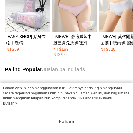
[EASY SHOP] 貼身衣
[iMEWE]-舒適滅菌中
[iMEWE]-莫代爾
物手洗精
腰三角免洗褲(五件組)-
面膜中腰內褲-淺
粉彩繽紛色
NT$89
NT$159
NT$320
NT$290
Paling Popular
Jualan paling laris
Laman web ini ada menggunakan kuki. Sekiranya anda ingin mengetahui
Tag Popular
secara terperinci bagaimana kuki digunakan di laman web ini, dan bagaimana
untuk mengubah tetapan kuki komputer anda. Jika anda tidak mahu
menggunakan kuki di komputer anda, sila rujuk penerangan mengenai kuki.
Butiran >
Dasar Privasi
Laman web ini ada menggunakan kuki. Sekiranya anda ingin
mengetahui secara terperinci bagaimana kuki digunakan di laman web ini,
dan bagaimana untuk mengubah tetapan kuki komputer anda. Jika anda tidak
Faham
mahu menggunakan kuki di komputer anda, sila rujuk penerangan mengenai
kuki.