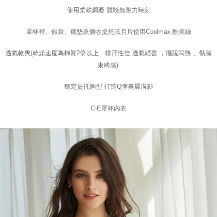
NT$1,500 atau lebih
Kedua, Sekatan Pembayaran
使用柔軟鋼圈 體驗無壓力時刻
1. Jumlah yang diperakui untuk pengguna kali pertama boleh sehingga
EASY SHOP門市速取
NT$10,000. Amaun diperakui sebenar yang diluluskan akan berdasarkan
keputusan pensijilan dan semakan oleh AFTEE.
罩杯裡、假袋、襯墊及側收提托弦月片使用Coolmax 酷美絲
Penghantaran percuma
2. Amaun perbelanjaan minimum mestilah lebih besar daripada NT$20.
3. Pada masa ini hanya tersedia untuk ahli Taiwan.
透氣乾爽(乾燥速度為棉質2倍以上，排汗性佳.透氣輕盈 ，擺脫悶熱 、黏膩
束縛感)
Ketiga, Syarat Perkhidmatan
Perkhidmatan AFTEE Beli Sekarang Bayar Kemudian disediakan oleh NP
Taiwan, Inc. dan AFTEE akan membuat bil kepada pengguna. AFTEE
穩定提托胸型 打造Q彈美麗溝影
akan menggunakan data peribadi yang dikumpul (termasuk nama
pembeli, no. telefon, nama penerima, no. telefon, alamat penerima) untuk
C-E罩杯內衣
penggunaan perkhidmatan. Sila rujuk kepada "Penyata Pengumpulan
Data Peribadi, Pemprosesan, Penggunaan"
(https://aftee.tw/privacypolicy/
) untuk maklumat lanjut.
Jumlah yang diperakui untuk pengguna kali pertama yang lulus
kelulusan boleh sehingga NT$10,000. Jika pengguna tidak membuat
pembayaran dalam tempoh tersebut, yuran pembayaran lewat sebanyak
20% setahun akan dikenakan. Pengguna bawah umur dikehendaki
mendapatkan kebenaran daripada ibu bapa atau penjaga yang sah
untuk menggunakan AFTEE.
Sila hubungi NP Taiwan Inc. di
cs_tw@netprotections.co.jp
jika anda
mempunyai sebarang kebimbangan mengenai pemprosesan dan