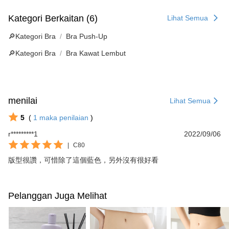
Kategori Berkaitan (6)
Lihat Semua
🔎Kategori Bra
Bra Push-Up
🔎Kategori Bra
Bra Kawat Lembut
menilai
Lihat Semua
5
(
1
maka penilaian
)
r*********1
2022/09/06
|
C80
版型很讚，可惜除了這個藍色，另外沒有很好看
Pelanggan Juga Melihat