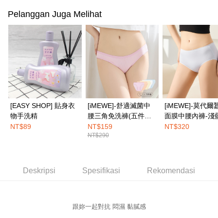
2. Anda boleh meneruskan pembayaran selepas pengesahan SMS.
Pilihan Penghantaran
Pelanggan Juga Melihat
3. Tiada bayaran diperlukan apabila pesanan disahkan. Produk akan
dihantar ke alamat yang ditetapkan.
全家取付
4. Setelah pesanan disahkan, anda akan menerima SMS pembayaran
NT$100/pesanan | Penghantaran percuma untuk pesanan
manakala ahli aplikasi akan menerima pemberitahuan tolak aplikasi
NT$1,500 atau lebih
AFTEE.
5. Tiada bayaran diperlukan apabila anda menerima produk. Sila buat
pembayaran di empat kedai serbaneka utama, ATM atau perbankan
付款後全家取貨
dalam talian dengan SMS pembayaran atau pemberitahuan tolak aplikasi
NT$100/pesanan | Penghantaran percuma untuk pesanan
AFTEE.
NT$1,500 atau lebih
Sila ambil perhatian bahawa tempoh pembayaran adalah 14 hari. Walau
[EASY SHOP] 貼身衣
[iMEWE]-舒適滅菌中
[iMEWE]-莫代爾
7-11取付
bagaimanapun, bagi mereka yang telah memuat turun Aplikasi AFTEE
物手洗精
腰三角免洗褲(五件組)-
面膜中腰內褲-淺
dan mendaftar sebagai ahli AFTEE boleh menikmati tempoh pembayaran
NT$100/pesanan | Penghantaran percuma untuk pesanan
粉彩繽紛色
NT$89
NT$159
NT$320
sehingga 45 hari.
NT$1,500 atau lebih
NT$290
Tempoh pembayaran dikira dari masa kedai meminta pembayaran anda,
付款後7-11取貨
ditambah dengan bilangan hari yang boleh dilanjutkan oleh AFTEE. Anda
boleh melanjutkan tempoh pembayaran anda sebelum anda menerima
NT$100/pesanan | Penghantaran percuma untuk pesanan
Deskripsi
Spesifikasi
Rekomendasi
pesanan. Walau bagaimanapun, tiada jaminan bahawa anda boleh
NT$1,500 atau lebih
menerima pesanan anda semasa tempoh pembayaran (cth.: produk
prapesanan atau produk yang mungkin mengambil masa yang lebih
宅配
lama untuk dihantar). Oleh itu, anda dikehendaki membuat pembayaran
kepada AFTEE dalam tempoh sama ada anda menerima pesanan.
跟妳一起對抗 悶濕 黏膩感
NT$100/pesanan | Penghantaran percuma untuk pesanan