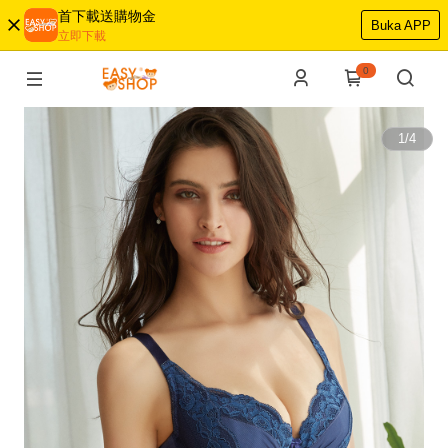
首下載送購物金
Buka APP
立即下載
0
1
/
4