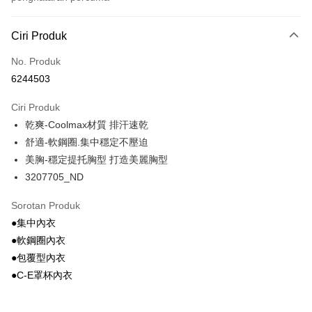
Kaedah Pembayaran
Ciri Produk
Kad Kredit (Bayaran Penuh)
No. Produk
Pengambilan di Kedai Serbaneka
6244503
LINE Pay
Ciri Produk
Apple Pay
乾爽-Coolmax材質 排汗速乾
舒適-軟鋼圈.集中穩定不壓迫
Easy Wallet
美胸-穩定提托胸型 打造美麗胸型
Google Pay
3207705_ND
PXPay Plus
Sorotan Produk
Plus PAY
●集中內衣
●軟鋼圈內衣
AFTEE
●包覆型內衣
Deskripsi
●C-E罩杯內衣
Pertama, Mengenai Perkhidmatan AFTEE Beli Sekarang Bayar Kemudian
Pemindahan ATM
1. Dengan memilih AFTEE sebagai kaedah pembayaran, mesej
pengesahan AFTEE akan muncul.