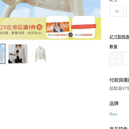
M
尺寸對照
數量
付款與運
超取滿NT$
付款方式
品牌
信用卡一
Run
超商取貨