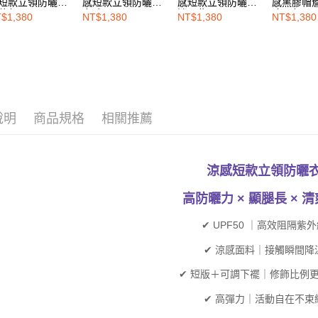
動。
短款立領防曬衣-
感短款立領防曬衣-
感短款立領防曬衣-
感黑膠帽
暮灰
玄武黑
迷霧紫
冰川灰
$1,380
NT$1,380
NT$1,380
NT$1,380
說明
商品規格
相關推薦
涼感短款立領防曬
高防曬力 × 顯腿長 × 
✔ UPF50 ｜高效阻隔紫
✔ 涼感面料｜接觸瞬間降
✔ 短版＋可調下襬｜修飾比例
✔ 高彈力｜活動自在不束