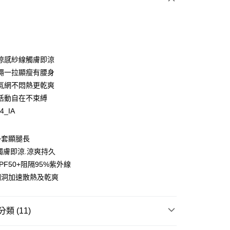
涼感紗線觸膚即涼
y
繩一拉顯瘦有腰身
氣網不悶熱更乾爽
活動自在不束縛
4_IA
享後付
外套顯腿長
FTEE先享後付」】
觸膚即涼.涼爽持久
先享後付是「在收到商品之後才付款」的支付方式。 讓您購物簡單
PF50+阻隔95%紫外線
心！
：不需註冊會員、不需綁卡、不需儲值。
網洞加速散熱及乾爽
：只要手機號碼，簡訊認證，即可結帳。
：先確認商品／服務後，再付款。
類 (11)
EE先享後付」結帳流程】
00，滿NT$1,500(含以上)免運費
方式選擇「AFTEE先享後付」後，將跳轉至「AFTEE先享後