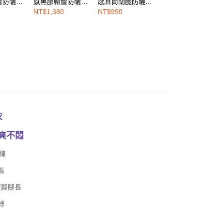
簷防曬衣-
感黑膠帽簷防曬衣-
感直筒闊腿防曬褲-
感黑膠帽簷防曬衣
沙丘白
冰岩灰
黑色
NT$1,380
NT$990
NT$1,380
衣
清爽不悶
外線
溫
更顯腿長
縛