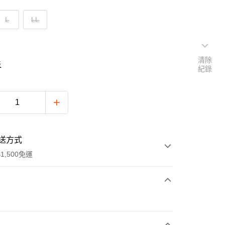
L
LL
清除
表
紀錄
送方式
1,500免運
次付款
付款