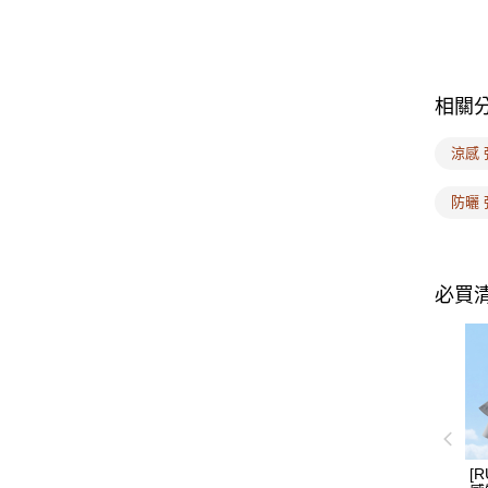
相關
涼感 
防曬 
必買
[R