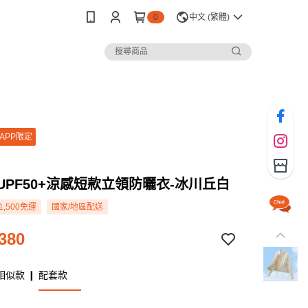
0
中文 (繁體)
APP限定
] UPF50+涼感短款立領防曬衣-冰川丘白
1,500免運
國家/地區配送
380
相似款 ❙ 配套款