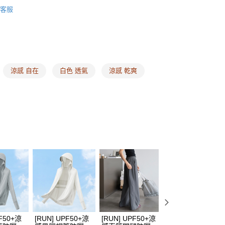
❙ 最懂內衣的運動內衣
頁面，進行簡訊認證並確認金額後，即可完成結帳。
為自己而跑 穩定保護妳
客服
家取貨
成立數日內，您將收到繳費通知簡訊。
 ❙
費通知簡訊後14天內，點擊此簡訊中的連結，可透過四大超商
00，滿NT$1,500(含以上)免運費
網路銀行／等多元方式進行付款，方視為交易完成。
享折扣 ❙
：結帳手續完成當下不需立刻繳費，但若您需要取消訂單，請聯
的店家。未經商家同意取消之訂單仍視為有效，需透過AFTEE
尋
降溫涼感紗
繳納相關費用。
00，滿NT$1,500(含以上)免運費
否成功請以「AFTEE先享後付 」之結帳頁面顯示為準，若有關於
碼
M
涼感 自在
白色 透氣
涼感 乾爽
功／繳費後需取消欲退款等相關疑問，請聯繫「AFTEE先享後
1取貨
援中心」
https://netprotections.freshdesk.com/support/home
碼
L
00，滿NT$1,500(含以上)免運費
碼
項】
LL
恩沛科技股份有限公司提供之「AFTEE先享後付」服務完成之
式
百搭實穿單品
依本服務之必要範圍內提供個人資料，並將交易相關給付款項請
00，滿NT$1,500(含以上)免運費
讓予恩沛科技股份有限公司。
薦 ❙ 滿件送限定好禮
個人資料處理事宜，請瀏覽以下網址：
HOP門市速取
ee.tw/terms/#terms3
溫必備 ❙ 涼感透氣內衣褲
年的使用者請事先徵得法定代理人或監護人之同意方可使用
E先享後付」，若未經同意申辦者引起之損失，本公司不負相關責
外線 ❙ 涼感防曬衣褲
查看運費
AFTEE先享後付」時，將依據個別帳號之用戶狀況，依本公司
核予不同之上限額度；若仍有額度不足之情形，本公司將視審查
用戶進行身份認證。
一人註冊多個帳號或使用他人資訊註冊。若發現惡意使用之情
科技股份有限公司將有權停止該用戶之使用額度並採取法律行
PF50+涼
[RUN] UPF50+涼
[RUN] UPF50+涼
[RUN] UPF50+涼