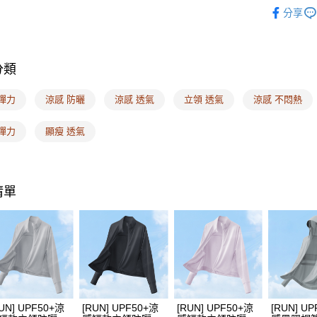
❙ Run 
付」結帳
分享
付款後全
２．訂單
❙ 本月新品
３．收到繳
每筆NT$1
／ATM／
❙ APP獨
※ 請注意
7-11取付
絡購買商品
分類
🔎材質搜
先享後付
每筆NT$1
※ 交易是
🔎簡易尺
彈力
涼感 防曬
涼感 透氣
立領 透氣
涼感 不悶熱
是否繳費成
付款後7-1
付客戶支
🔎簡易尺
每筆NT$1
彈力
顯瘦 透氣
🔎簡易尺
【注意事
宅配
１．透過由
🔎機能款
交易，需
每筆NT$1
求債權轉
❙ 短今推
清單
２．關於
EASY S
https://aft
❙ 盛夏降
免運費
３．未成
「AFTE
❙ 拒絕紫
海外配送
任。
４．使用「
即時審查
結果請求
５．嚴禁
形，恩沛
UN] UPF50+涼
[RUN] UPF50+涼
[RUN] UPF50+涼
[RUN] U