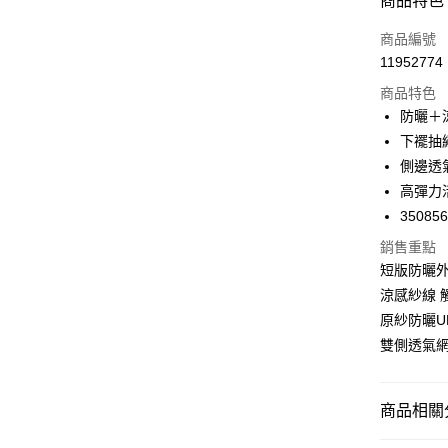
商品特色
LINE Pay
商品編號
Apple Pay
11952774
商品特色
悠遊付
防曬＋
Google Pa
下襬抽
側邊透
全支付
高彈力
全盈+PAY
350856
AFTEE先
銷售重點
相關說明
短版防曬
【關於「A
涼感紗線 
ATM付款
AFTEE
原紗防曬U
便利好安
１．簡單
雙側透氣
２．便利
運送方式
３．安心
全家取付
商品相關分
【「AFT
每筆NT$1
１．於結帳