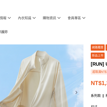
情報
內衣知識
購物資訊
會員專區
保護妳
網路獨賣
新品上市
[RUN
超取滿NT$
NT$1,
系列款 ❙ 
尺寸