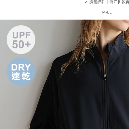
✔ 透氣網孔｜流汗也乾
M-LL