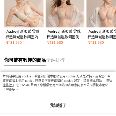
[Audrey] 新柔感 雲感
[Audrey] 新柔感 雲感
[Audrey] 新柔感
棉透氣減壓軟鋼圈內
棉透氣減壓軟鋼圈側包
棉透氣減壓軟鋼
衣-珍珠光白
內衣-玫瑰奶茶
衣-玫瑰奶茶
NT$1,580
NT$1,580
NT$1,580
你可能有興趣的商品
全站排行
本網站中使用 cookie，欲查詢有關本網站使用 cookie 方式之詳情，及若您不希
熱門標籤
望在電腦上使用 cookie 時應如何變更電腦的 cookie 設定，請參閱本網站「
隱私
權條款
」之 Cookie 聲明。您繼續使用本網站即表示您同意本公司得按本網站使
用條款之 Cookie 聲明使用 cookie。
了解更多 >
我知道了