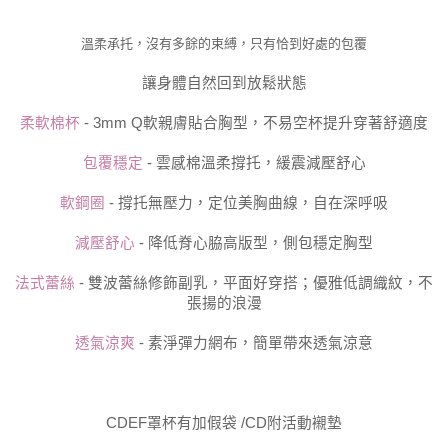
溫柔承托，沒有多餘的束縛，只有恰到好處的包覆
讓身體自然回到放鬆狀態
柔軟棉杯
- 3mm Q軟親膚貼合胸型，不易空杯提升穿著舒適度
包覆穩定
- 雲感棉溫柔撐托，緩震減壓舒心
軟鋼圈
- 撐托無壓力，定位美胸曲線，自在深呼吸
減壓舒心
- 降低脊心脇高版型，側包穩定胸型
法式蕾絲
- 雙波蕾絲修飾副乳，平面好穿搭；優雅低調織紋，不
張揚的浪漫
透氣涼爽
- 素淨彈力網布，簡單帶來透氣涼意
CDEF罩杯有加假袋 /CD附活動襯墊