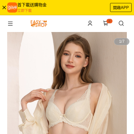
首下載送購物金
開啟APP
立即下載
0
1
/
7