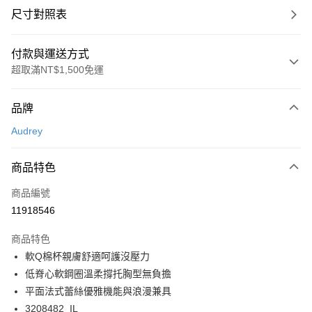
尺寸對照表
付款與運送方式
超取滿NT$1,500免運
付款方式
品牌
信用卡一次付款
Audrey
超商取貨付款
商品特色
LINE Pay
商品編號
Apple Pay
11918546
悠遊付
商品特色
Google Pay
軟Q棉杯親膚舒適呵護沒壓力
全支付
低脊心軟鋼圈溫柔撐托胸型無負擔
平面法式蕾絲優雅機能與浪漫兼具
全盈+PAY
3208482_IL