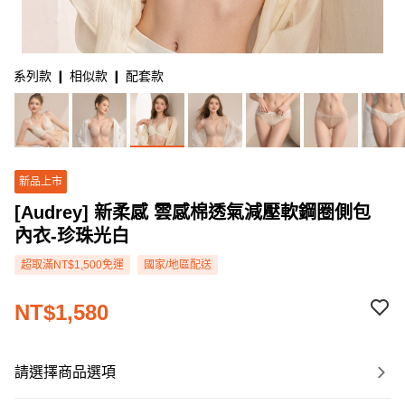
系列款 ❙ 相似款 ❙ 配套款
新品上市
[Audrey] 新柔感 雲感棉透氣減壓軟鋼圈側包
內衣-珍珠光白
超取滿NT$1,500免運
國家/地區配送
NT$1,580
請選擇商品選項