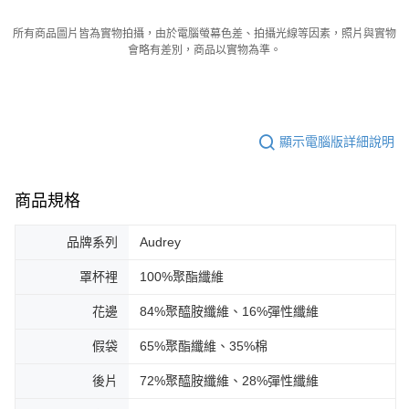
所有商品圖片皆為實物拍攝，由於電腦螢幕色差、拍攝光線等因素，照片與實物
會略有差別，商品以實物為準。
顯示電腦版詳細說明
商品規格
品牌系列
Audrey
罩杯裡
100%聚酯纖維
花邊
84%聚醯胺纖維、16%彈性纖維
假袋
65%聚酯纖維、35%棉
後片
72%聚醯胺纖維、28%彈性纖維