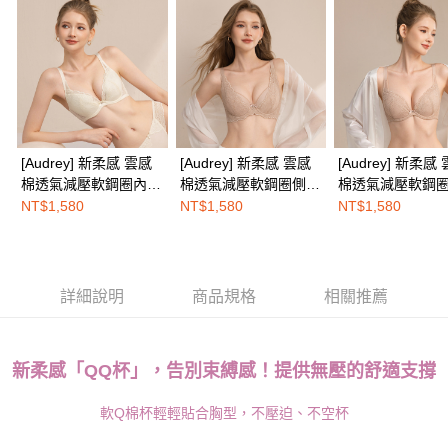
易，需依本服務之必要範圍內提供個人資料，並將交易相關給付款項請求債
權轉讓予恩沛科技股份有限公司。
EASY SHOP門市速取
２．關於個人資料處理事宜，請瀏覽以下網址：
免運費
https://aftee.tw/terms/#terms3
３．未成年的使用者請事先徵得法定代理人或監護人之同意方可使用
海外配送
查看運費
「AFTEE先享後付」，若未經同意申辦者引起之損失，本公司不負相關責
任。
４．使用「AFTEE先享後付」時，將依據個別帳號之用戶狀況，依本公司即
時審查核予不同之上限額度；若仍有額度不足之情形，本公司將視審查結果
[Audrey] 新柔感 雲感
[Audrey] 新柔感 雲感
[Audrey] 新柔感
請求用戶進行身份認證。
棉透氣減壓軟鋼圈內
棉透氣減壓軟鋼圈側包
棉透氣減壓軟鋼
５．嚴禁一人註冊多個帳號或使用他人資訊註冊。若發現惡意使用之情形，
衣-珍珠光白
內衣-玫瑰奶茶
衣-玫瑰奶茶
NT$1,580
NT$1,580
NT$1,580
恩沛科技股份有限公司將有權停止該用戶之使用額度並採取法律行動。
詳細說明
商品規格
相關推薦
新柔感「QQ杯」，告別束縛感！提供無壓的舒適支撐
軟Q棉杯輕輕貼合胸型，不壓迫、不空杯