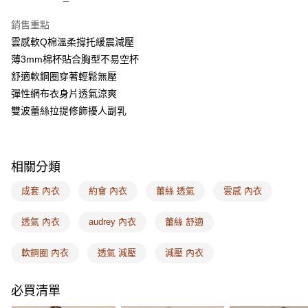
AFTEE先享後付
銷售重點
相關說明
雲感軟Q棉溫柔撐托緩震減壓
【關於「AFTEE先享後付」】
ATM付款
AFTEE先享後付是「在收到商品之後才付款」的支付方式。 讓您購物簡單
薄3mm棉杯貼合胸型不易空杯
便利好安心！
舒適軟鋼圈穿著輕鬆無壓
１．簡單：不需註冊會員、不需綁卡、不需儲值。
運送方式
２．便利：只要手機號碼，簡訊認證，即可結帳。
彈性網布衣身片透氣涼爽
３．安心：先確認商品／服務後，再付款。
全家取付
雙波蕾絲拉提修飾擾人副乳
每筆NT$100，滿NT$1,500(含以上)免運費
【「AFTEE先享後付」結帳流程】
１．於結帳方式選擇「AFTEE先享後付」後，將跳轉至「AFTEE先享後付」
付款後全家取貨
結帳頁面，進行簡訊認證並確認金額後，即可完成結帳。
相關分類
２．訂單成立數日內，您將收到繳費通知簡訊。
每筆NT$100，滿NT$1,500(含以上)免運費
３．收到繳費通知簡訊後14天內，點擊此簡訊中的連結，可透過四大超商／
成套 內衣
約會 內衣
蕾絲 透氣
雲感 內衣
ATM／網路銀行／等多元方式進行付款，方視為交易完成。
7-11取付
※ 請注意：結帳手續完成當下不需立刻繳費，但若您需要取消訂單，請聯絡
每筆NT$100，滿NT$1,500(含以上)免運費
購買商品的店家。未經商家同意取消之訂單仍視為有效，需透過AFTEE先享
透氣 內衣
audrey 內衣
蕾絲 舒適
後付繳納相關費用。
付款後7-11取貨
※ 交易是否成功請以「AFTEE先享後付 」之結帳頁面顯示為準，若有關於
軟鋼圈 內衣
透氣 減壓
減壓 內衣
是否繳費成功／繳費後需取消欲退款等相關疑問，請聯繫「AFTEE先享後付
每筆NT$100，滿NT$1,500(含以上)免運費
客戶支援中心」
https://netprotections.freshdesk.com/support/home
宅配
必買清單
【注意事項】
１．透過由恩沛科技股份有限公司提供之「AFTEE先享後付」服務完成之交
每筆NT$100，滿NT$1,500(含以上)免運費