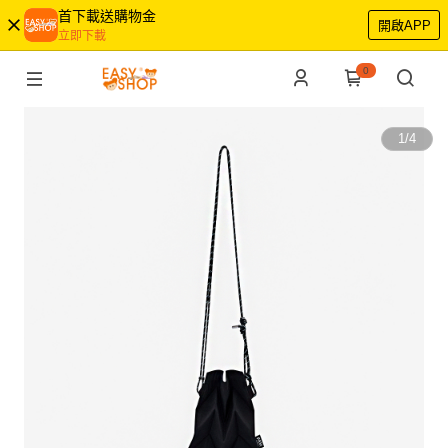
首下載送購物金
開啟APP
立即下載
0
1
/
4