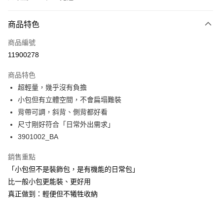
付款方式
商品特色
信用卡一次付款
商品編號
超商取貨付款
11900278
LINE Pay
商品特色
Apple Pay
超輕量，幾乎沒有負擔
小包但有立體空間，不會扁塌難裝
悠遊付
背帶可調，斜背、側背都好看
Google Pay
尺寸剛好符合「日常外出需求」
3901002_BA
全支付
銷售重點
全盈+PAY
「小包但不是裝飾包，是有機能的日常包」
AFTEE先享後付
比一般小包更能裝、更好用
相關說明
真正做到：輕便但不犧牲收納
【關於「AFTEE先享後付」】
ATM付款
AFTEE先享後付是「在收到商品之後才付款」的支付方式。 讓您購物簡單
便利好安心！