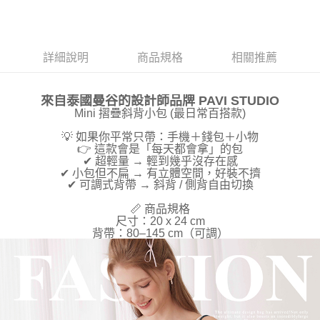
任。
４．使用「AFTEE先享後付」時，將依據個別帳號之用戶狀況，依本公司即
時審查核予不同之上限額度；若仍有額度不足之情形，本公司將視審查結果
請求用戶進行身份認證。
詳細說明
商品規格
相關推薦
５．嚴禁一人註冊多個帳號或使用他人資訊註冊。若發現惡意使用之情形，
恩沛科技股份有限公司將有權停止該用戶之使用額度並採取法律行動。
來自泰國曼谷的設計師品牌 PAVI STU
DIO
Mini 摺疊斜背小包 (最日常百搭款)
💡 如果你平常只帶：手機＋錢包＋小物
👉 這款會是「每天都會拿」的包
✔ 超輕量 → 輕到幾乎沒存在感
✔ 小包但不扁 → 有立體空間，好裝不擠
✔ 可調式背帶 → 斜背 / 側背自由切換
📏 商品規格
尺寸：20 x 24 cm
背帶：80–145 cm（可調）