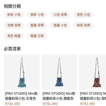
１．簡單：不需註冊會員、不需綁卡、不需儲值。
運送方式
相關分類
２．便利：只要手機號碼，簡訊認證，即可結帳。
３．安心：先確認商品／服務後，再付款。
全家取付
斜背 小包
側背 小包
小包 背帶
黑色 小包
每筆NT$100，滿NT$1,500(含以上)免運費
【「AFTEE先享後付」結帳流程】
１．於結帳方式選擇「AFTEE先享後付」後，將跳轉至「AFTEE先享後付」
空間 背帶
輕量 背帶
輕量 小包
斜背 背帶
付款後全家取貨
結帳頁面，進行簡訊認證並確認金額後，即可完成結帳。
２．訂單成立數日內，您將收到繳費通知簡訊。
每筆NT$100，滿NT$1,500(含以上)免運費
黑色 輕量
輕量 日常
３．收到繳費通知簡訊後14天內，點擊此簡訊中的連結，可透過四大超商／
ATM／網路銀行／等多元方式進行付款，方視為交易完成。
7-11取付
※ 請注意：結帳手續完成當下不需立刻繳費，但若您需要取消訂單，請聯絡
必買清單
每筆NT$100，滿NT$1,500(含以上)免運費
購買商品的店家。未經商家同意取消之訂單仍視為有效，需透過AFTEE先享
後付繳納相關費用。
付款後7-11取貨
※ 交易是否成功請以「AFTEE先享後付 」之結帳頁面顯示為準，若有關於
是否繳費成功／繳費後需取消欲退款等相關疑問，請聯繫「AFTEE先享後付
每筆NT$100，滿NT$1,500(含以上)免運費
客戶支援中心」
https://netprotections.freshdesk.com/support/home
宅配
【注意事項】
１．透過由恩沛科技股份有限公司提供之「AFTEE先享後付」服務完成之交
每筆NT$100，滿NT$1,500(含以上)免運費
易，需依本服務之必要範圍內提供個人資料，並將交易相關給付款項請求債
權轉讓予恩沛科技股份有限公司。
EASY SHOP門市速取
２．關於個人資料處理事宜，請瀏覽以下網址：
[PAVI STUDIO] Mini款
[PAVI STUDIO] Mini款
[PAVI STUDIO] M
免運費
https://aftee.tw/terms/#terms3
摺疊斜背小包-天青色
摺疊斜背小包-霧藍色
摺疊斜背小包-深
３．未成年的使用者請事先徵得法定代理人或監護人之同意方可使用
NT$1,480
NT$1,480
NT$1,480
「AFTEE先享後付」，若未經同意申辦者引起之損失，本公司不負相關責