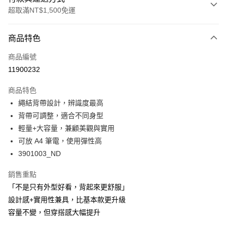
超取滿NT$1,500免運
付款方式
商品特色
信用卡一次付款
商品編號
超商取貨付款
11900232
LINE Pay
商品特色
Apple Pay
繩結背帶設計，辨識度最高
背帶可調整，適合不同身型
悠遊付
輕量+大容量，兼顧美觀與實用
Google Pay
可放 A4 筆電，使用彈性高
3901003_ND
全支付
銷售重點
全盈+PAY
「不是只有外型好看，背起來更舒服」
AFTEE先享後付
設計感+實用性兼具，比基本款更升級
相關說明
容量不變，但穿搭感大幅提升
【關於「AFTEE先享後付」】
ATM付款