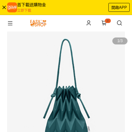
首下載送購物金
開啟APP
立即下載
0
1
/
3