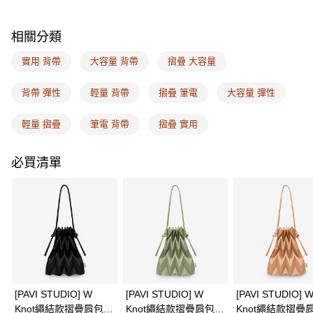
AFTEE先享後付是「在收到商品之後才付款」的支付方式。 讓您購物簡單
便利好安心！
１．簡單：不需註冊會員、不需綁卡、不需儲值。
運送方式
相關分類
２．便利：只要手機號碼，簡訊認證，即可結帳。
３．安心：先確認商品／服務後，再付款。
全家取付
實用 背帶
大容量 背帶
摺疊 大容量
每筆NT$100，滿NT$1,500(含以上)免運費
【「AFTEE先享後付」結帳流程】
１．於結帳方式選擇「AFTEE先享後付」後，將跳轉至「AFTEE先享後付」
背帶 彈性
輕量 背帶
摺疊 筆電
大容量 彈性
付款後全家取貨
結帳頁面，進行簡訊認證並確認金額後，即可完成結帳。
２．訂單成立數日內，您將收到繳費通知簡訊。
每筆NT$100，滿NT$1,500(含以上)免運費
輕量 摺疊
筆電 背帶
摺疊 實用
３．收到繳費通知簡訊後14天內，點擊此簡訊中的連結，可透過四大超商／
ATM／網路銀行／等多元方式進行付款，方視為交易完成。
7-11取付
※ 請注意：結帳手續完成當下不需立刻繳費，但若您需要取消訂單，請聯絡
必買清單
每筆NT$100，滿NT$1,500(含以上)免運費
購買商品的店家。未經商家同意取消之訂單仍視為有效，需透過AFTEE先享
後付繳納相關費用。
付款後7-11取貨
※ 交易是否成功請以「AFTEE先享後付 」之結帳頁面顯示為準，若有關於
是否繳費成功／繳費後需取消欲退款等相關疑問，請聯繫「AFTEE先享後付
每筆NT$100，滿NT$1,500(含以上)免運費
客戶支援中心」
https://netprotections.freshdesk.com/support/home
宅配
【注意事項】
１．透過由恩沛科技股份有限公司提供之「AFTEE先享後付」服務完成之交
每筆NT$100，滿NT$1,500(含以上)免運費
易，需依本服務之必要範圍內提供個人資料，並將交易相關給付款項請求債
權轉讓予恩沛科技股份有限公司。
EASY SHOP門市速取
２．關於個人資料處理事宜，請瀏覽以下網址：
[PAVI STUDIO] W
[PAVI STUDIO] W
[PAVI STUDIO] 
免運費
https://aftee.tw/terms/#terms3
Knot繩結款摺疊肩包-
Knot繩結款摺疊肩包-
Knot繩結款摺疊肩