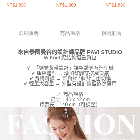
３．未成年的使用者請事先徵得法定代理人或監護人之同意方可使用
黑色
薄荷色
榛果拿鐵
NT$1,880
NT$1,880
NT$1,880
「AFTEE先享後付」，若未經同意申辦者引起之損失，本公司不負相關責
任。
４．使用「AFTEE先享後付」時，將依據個別帳號之用戶狀況，依本公司即
時審查核予不同之上限額度；若仍有額度不足之情形，本公司將視審查結果
請求用戶進行身份認證。
詳細說明
商品規格
相關推薦
５．嚴禁一人註冊多個帳號或使用他人資訊註冊。若發現惡意使用之情形，
恩沛科技股份有限公司將有權停止該用戶之使用額度並採取法律行動。
來自泰國曼谷的設計師品牌 PAVI STU
DIO
W Knot 繩結款摺疊肩包
💡 「繩結背帶設計」讓整體更有造型感
✔ 繩結造型 → 增加整體穿搭層次感
✔ 背帶可調 → 可肩背 / 斜背自由切換
✔ 輕量大容量 → 外型有設計感但依然實用
📏 商品規格
尺寸：40 x 42 cm
背帶長：140 cm（可調整）