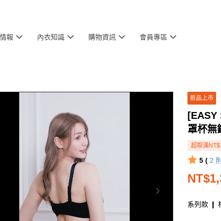
情報
內衣知識
購物資訊
會員專區
新品上市
[EAS
罩杯無
超取滿NT$
5 (
2
NT$1,
系列款 ❙ 