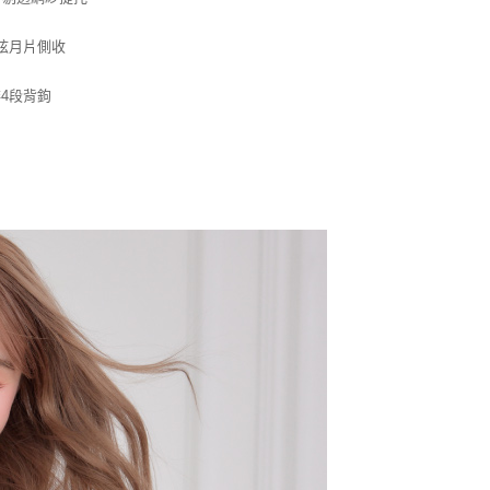
弦月片側收
排4段背鉤