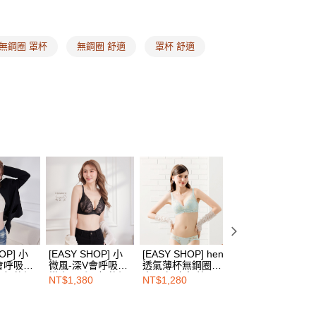
頁面，進行簡訊認證並確認金額後，即可完成結帳。
式
瞬間集中內衣
家取貨
成立數日內，您將收到繳費通知簡訊。
費通知簡訊後14天內，點擊此簡訊中的連結，可透過四大超商
式
副乳包覆內衣
00，滿NT$1,500(含以上)免運費
無鋼圈 罩杯
無鋼圈 舒適
罩杯 舒適
網路銀行／等多元方式進行付款，方視為交易完成。
：結帳手續完成當下不需立刻繳費，但若您需要取消訂單，請聯
碼
M
的店家。未經商家同意取消之訂單仍視為有效，需透過AFTEE
繳納相關費用。
00，滿NT$1,500(含以上)免運費
碼
L
否成功請以「AFTEE先享後付 」之結帳頁面顯示為準，若有關於
碼
LL
功／繳費後需取消欲退款等相關疑問，請聯繫「AFTEE先享後
1取貨
援中心」
https://netprotections.freshdesk.com/support/home
00，滿NT$1,500(含以上)免運費
碼
3L
項】
惠專區 ❙
集中美胸 ❘ 內衣2件$1680
恩沛科技股份有限公司提供之「AFTEE先享後付」服務完成之
依本服務之必要範圍內提供個人資料，並將交易相關給付款項請
00，滿NT$1,500(含以上)免運費
牌好友 ❙ 短今❣️
讓予恩沛科技股份有限公司。
個人資料處理事宜，請瀏覽以下網址：
HOP門市速取
式
浪漫蕾絲款內衣
ee.tw/terms/#terms3
年的使用者請事先徵得法定代理人或監護人之同意方可使用
布拉甲 ❙
台味#ㄅㄑ
E先享後付」，若未經同意申辦者引起之損失，本公司不負相關責
查看運費
OP] 小
[EASY SHOP] 小
[EASY SHOP] hen
[EASY SHOP] he
AFTEE先享後付」時，將依據個別帳號之用戶狀況，依本公司
會呼吸檸
微風-深V會呼吸檸
透氣薄杯無鋼圈集
透氣薄杯無鋼圈集
罩杯軟鋼
檬小風扇罩杯軟鋼
中內衣-空氣藍
中內衣-草莓慕斯
核予不同之上限額度；若仍有額度不足之情形，本公司將視審查
NT$1,380
NT$1,280
NT$1,280
油白
圈內衣-蜜糖黑
用戶進行身份認證。
一人註冊多個帳號或使用他人資訊註冊。若發現惡意使用之情
科技股份有限公司將有權停止該用戶之使用額度並採取法律行