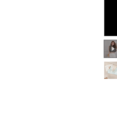
0:00
/
0:17