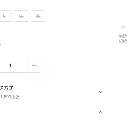
L
LL
3L
清除
紀錄
表
送方式
1,500免運
次付款
付款