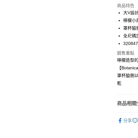
商品特色
LINE Pay
大V設
檸檬小
Apple Pay
罩杯脇
悠遊付
全尺碼
32084
Google Pa
銷售重點
全支付
檸檬造型的
全盈+PAY
【Botani
罩杯脇側
AFTEE先
乾
相關說明
【關於「A
ATM付款
AFTEE
商品相關分
便利好安
１．簡單
２．便利
❙ EASY 
運送方式
３．安心
分享
❙ 本月新品
全家取付
【「AFT
🔎機能款
每筆NT$1
１．於結帳