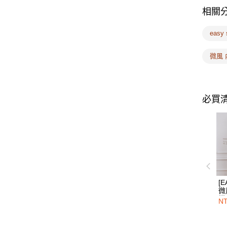
相關
easy
微風 
必買
[E
微
檬
NT
圈