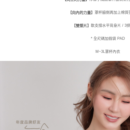
罩杯脇側再加上棉質
【向內的力量】
軟支撐水平背身片 / 3
【雙塑片】
* 全尺碼加假袋 PAD
M~3L罩杯內衣