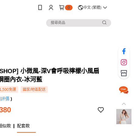
0
中文 (繁體)
Y SHOP] 小微風-深V會呼吸檸檬小風扇
鋼圈內衣-冰河藍
1,500免運
國家/地區配送
則評價
)
380
相似款 ❙ 配套款