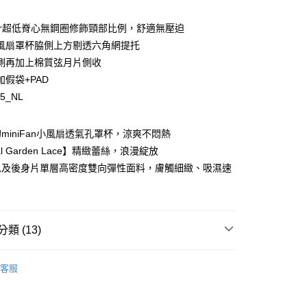
計超低脊心無鋼圈修飾頸部比例，舒適無壓迫
風扇罩杯脇側上方剔透六角網提托
側再加上棉質弦月片側收
加假袋+PAD
75_NL
y
miniFan小風扇透氣孔罩杯，涼爽不悶熱
cal Garden Lace】精緻蕾絲，浪漫綻放
以及後身片單層高密度雙向彈性面料，膚觸細緻、吸濕速
享後付
FTEE先享後付」】
先享後付是「在收到商品之後才付款」的支付方式。 讓您購物簡單
類 (13)
心！
：不需註冊會員、不需綁卡、不需儲值。
：只要手機號碼，簡訊認證，即可結帳。
SHOP ❙
夯品 ❘ 好穿不貴，一穿就對
：先確認商品／服務後，再付款。
客服
 ❙
EE先享後付」結帳流程】
式
零壓無鋼圈內衣
00，滿NT$1,500(含以上)免運費
方式選擇「AFTEE先享後付」後，將跳轉至「AFTEE先享後