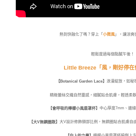
熱到快融化了嗎？穿上「
小微風
」，讓涼爽
輕鬆度過每個黏膩午後！
Little Breeze「風，剛好
浪漫綻放，如秘
【Botanical Garden Lace】
精緻蕾絲交織自然靈感，細膩貼合肌膚，輕透柔
中心厚度7mm、邊緣
【會呼吸的檸檬小風扇罩杯】
大V設計修飾頸部比例，無鋼圈貼合肌膚自
【大V無鋼圈款】
檸檬小風扇罩杯脇側上
【向上的力量】