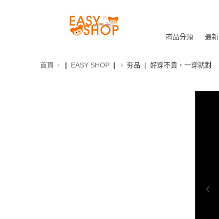
商品分類
最新
首頁
❙ EASY SHOP ❙
夯品 ❘ 好穿不貴，一穿就對
0:00