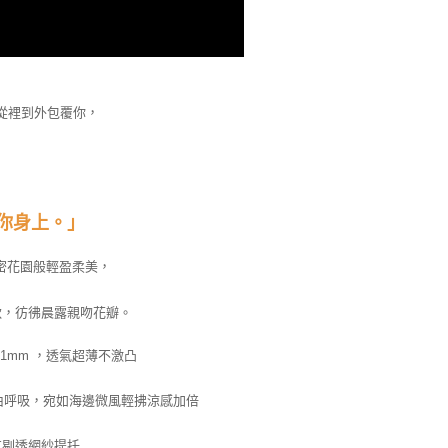
從裡到外包覆你，
停在你身上。」
密花園般輕盈柔美，
軟，彷彿晨露親吻花瓣。
1mm ，透氣超薄不激凸
由呼吸，宛如海邊微風輕拂涼感加倍
方剔透網紗提托