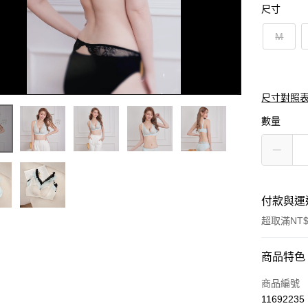
尺寸
M
尺寸對照
數量
付款與運
超取滿NT$
付款方式
商品特色
信用卡一
商品編號
11692235
超商取貨