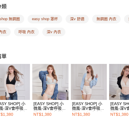
付」結帳
分類
🔎機能款
付款後全
２．訂單
３．收到繳
🔎機能款
每筆NT$1
 shop 無鋼圈
easy shop 罩杯
深v 舒適
無鋼圈 內衣
／ATM／
※ 請注意
🔎簡易尺
7-11取付
絡購買商品
內衣
呼吸 內衣
深v 內衣
先享後付
每筆NT$1
🔎簡易尺
※ 交易是
🔎簡易尺
是否繳費成
付款後7-1
付客戶支
每筆NT$1
🔎簡易尺
清單
【注意事
❙ 多件優
宅配
１．透過由
交易，需
每筆NT$1
❙ 2026品
求債權轉
２．關於
EASY S
🔎機能款
https://aft
免運費
３．未成
❙ 最台味
「AFTE
海外配送
任。
ASY SHOP] 小
[EASY SHOP] 小
[EASY SHOP] 小
[EASY SH
４．使用「
風-深V會呼吸檸
微風-深V會呼吸檸
微風-深V會呼吸檸
微風-深V
小風扇罩杯無鋼
檬小風扇罩杯軟鋼
檬小風扇罩杯無鋼
檬小風扇
即時審查
$1,380
NT$1,380
NT$1,380
NT$1,380
內衣-赫本黑
圈內衣-冰河藍
圈內衣-奶油白
圈內衣-奶
結果請求
５．嚴禁
形，恩沛