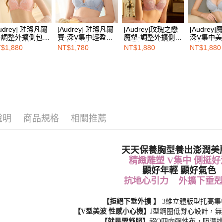
即時審查
結果請求
５．嚴禁
形，恩沛
Audrey] 璀璨凡爾
[Audrey] 璀璨凡爾
[Audrey]玫瑰之戀
[Audrey
動。
-調整外擴側包副
賽-深V集中輕盈透
魔塑-調整外擴側包
深V集中
深V集中美型內
氣高脇側包-晨霧柔
副乳深V集中機能
機能內衣-
$1,880
NT$1,780
NT$1,880
NT$1,880
-夢幻粉橘
灰
內衣-蜜糖粉
說明
商品規格
相關推薦
天天保養胸型養出澎潤美
精緻雕塑 V集中 側挺好
顯好年輕 顯好氣色
抗地心引力 外擴下垂剋
【拒絕下垂外擴 】
3維立體版型托高
【V型美波 性感小心機】
J型鋼圈低脊心設計，
【就是要舒服】
超Q四向彈性布，吸溼