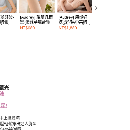
核予不同之上限額度；若仍有額度不足之情形，本公司將視審查
用戶進行身份認證。
一人註冊多個帳號或使用他人資訊註冊。若發現惡意使用之情
科技股份有限公司將有權停止該用戶之使用額度並採取法律行
]魔塑好波-
[Audrey] 璀璨凡爾
[Audrey] 魔塑好
[Audrey] 璀璨凡
美胸側包
賽-優雅華麗蕾絲中
波-深V集中美胸側
賽-深V集中輕盈透
落雨灰
腰包覆平口內褲-晨
包機能內衣-暖心橘
氣高脇側包-夢幻
NT$680
NT$1,880
NT$1,780
霧柔灰
橘
麗光
波
星!
集中上挺豐滿
無壓輕鬆穿出迷人胸型
排汗舒適減壓