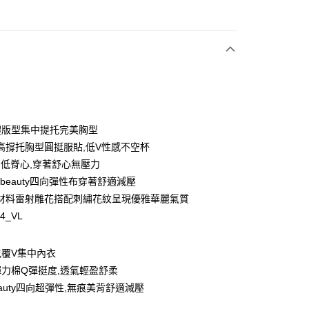
次付款
付款
體版型集中提托完美胸型
y
高撐托胸型圓挺服貼,低V性感不空杯
圈低脊心,穿著舒心無壓力
A beauty四向彈性布穿著舒適減壓
材料雷射雕花搭配刺繡花紋呈現優雅華麗氣質
54_VL
享後付
FTEE先享後付」】
包覆V集中內衣
先享後付是「在收到商品之後才付款」的支付方式。 讓您購物簡單
力棉Q彈挺度,透氣輕盈舒柔
心！
：不需註冊會員、不需綁卡、不需儲值。
beauty四向超彈性,無痕美背舒適減壓
：只要手機號碼，簡訊認證，即可結帳。