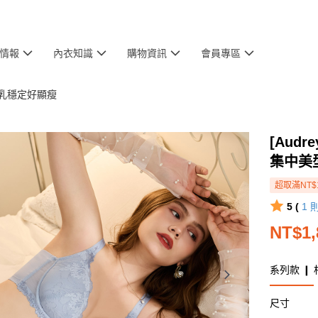
情報
內衣知識
購物資訊
會員專區
副乳穩定好顯瘦
[Aud
集中美
超取滿NT$
5 (
1
NT$1,
系列款 ❙ 
尺寸