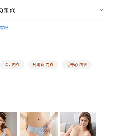
：先確認商品／服務後，再付款。
類 (8)
EE先享後付」結帳流程】
00，滿NT$1,500(含以上)免運費
方式選擇「AFTEE先享後付」後，將跳轉至「AFTEE先享後
ey ❙ 機能內在，形塑極致美
頁面，進行簡訊認證並確認金額後，即可完成結帳。
魔塑 ❘ 包副乳穩定好顯瘦
客服
家取貨
成立數日內，您將收到繳費通知簡訊。
式
瞬間集中內衣
費通知簡訊後14天內，點擊此簡訊中的連結，可透過四大超商
00，滿NT$1,500(含以上)免運費
網路銀行／等多元方式進行付款，方視為交易完成。
式
副乳包覆內衣
：結帳手續完成當下不需立刻繳費，但若您需要取消訂單，請聯
的店家。未經商家同意取消之訂單仍視為有效，需透過AFTEE
類
C罩杯
繳納相關費用。
00，滿NT$1,500(含以上)免運費
否成功請以「AFTEE先享後付 」之結帳頁面顯示為準，若有關於
類
D罩杯
深v 內衣
凡爾賽 內衣
低脊心 內衣
功／繳費後需取消欲退款等相關疑問，請聯繫「AFTEE先享後
1取貨
援中心」
https://netprotections.freshdesk.com/support/home
類
E罩杯
00，滿NT$1,500(含以上)免運費
類
項】
F罩杯
恩沛科技股份有限公司提供之「AFTEE先享後付」服務完成之
式
浪漫蕾絲款內衣
依本服務之必要範圍內提供個人資料，並將交易相關給付款項請
00，滿NT$1,500(含以上)免運費
讓予恩沛科技股份有限公司。
個人資料處理事宜，請瀏覽以下網址：
HOP門市速取
ee.tw/terms/#terms3
年的使用者請事先徵得法定代理人或監護人之同意方可使用
E先享後付」，若未經同意申辦者引起之損失，本公司不負相關責
查看運費
AFTEE先享後付」時，將依據個別帳號之用戶狀況，依本公司