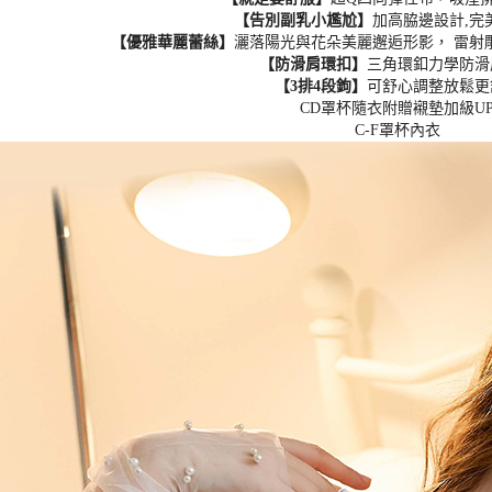
【告別副乳小尷尬】
加高脇邊設計,完
【優雅華麗蕾絲】
灑落陽光與花朵美麗邂逅形影， 雷射
【防滑肩環扣】
三角環釦力學防滑
【3排4段鉤】
可舒心調整放鬆更
CD罩杯隨衣附贈襯墊加級U
C-F罩杯內衣