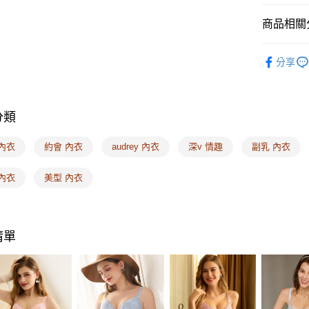
３．安心
全家取付
商品相關分
【「AFT
每筆NT$1
１．於結帳
❙ Audr
付」結帳
分享
付款後全
２．訂單
🔎機能款
３．收到繳
每筆NT$1
／ATM／
🔎機能款
※ 請注意
7-11取付
絡購買商品
分類
🔎罩杯分
先享後付
每筆NT$1
※ 交易是
🔎罩杯分
內衣
約會 內衣
audrey 內衣
深v 情趣
副乳 內衣
是否繳費成
付款後7-1
付客戶支
🔎罩杯分
每筆NT$1
內衣
美型 內衣
🔎罩杯分
【注意事
宅配
１．透過由
🔎機能款
交易，需
每筆NT$1
求債權轉
清單
２．關於
EASY S
https://aft
免運費
３．未成
「AFTE
海外配送
任。
４．使用「