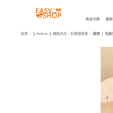
商品分類
最新
首頁
❙ Audrey ❙ 機能內在，形塑極致美
魔塑 ❘ 包