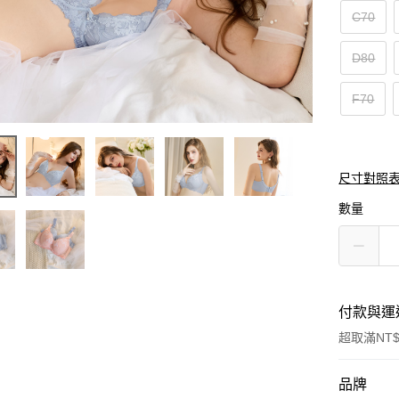
C70
D80
F70
尺寸對照
數量
付款與運
超取滿NT$
付款方式
品牌