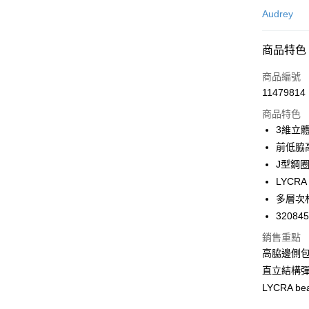
信用卡一
Audrey
超商取貨
商品特色
LINE Pay
商品編號
Apple Pay
11479814
商品特色
悠遊付
3維立
Google Pa
前低脇
J型鋼
全支付
LYCR
全盈+PAY
多層次
32084
AFTEE先
相關說明
銷售重點
【關於「A
高脇邊側
ATM付款
AFTEE
直立結構彈
便利好安
１．簡單
LYCRA 
２．便利
運送方式