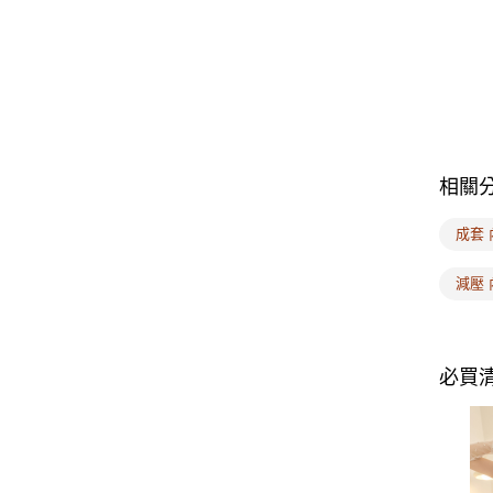
相關
成套 
減壓 
必買