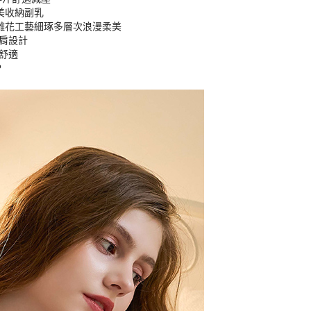
美收納副乳
雕花工藝細琢多層次浪漫柔美
肩設計
舒適
P