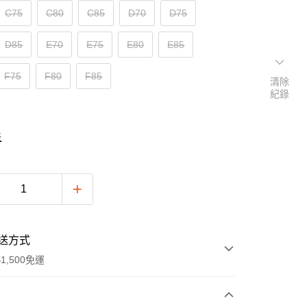
C75
C80
C85
D70
D75
D85
E70
E75
E80
E85
F75
F80
F85
清除
紀錄
表
送方式
1,500免運