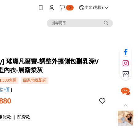
0
中文 (繁體)
rey] 璀璨凡爾賽-調整外擴側包副乳深V
型內衣-晨霧柔灰
1,500免運
國家/地區配送
則評價
)
880
相似款 ❙ 配套款