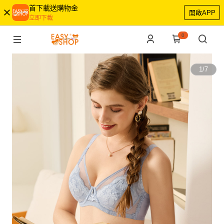
首下載送購物金
開啟APP
立即下載
0
1
/
7