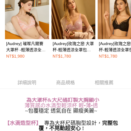
２．關於個人資料處理事宜，請瀏覽以下網址：
免運費
https://aftee.tw/terms/#terms3
３．未成年的使用者請事先徵得法定代理人或監護人之同意方可使用
海外配送
查看運費
「AFTEE先享後付」，若未經同意申辦者引起之損失，本公司不負相關責
任。
４．使用「AFTEE先享後付」時，將依據個別帳號之用戶狀況，依本公司即
時審查核予不同之上限額度；若仍有額度不足之情形，本公司將視審查結果
請求用戶進行身份認證。
[Audrey] 璀璨凡爾賽
[Audrey]玫瑰之戀 大罩
[Audrey]玫瑰之
５．嚴禁一人註冊多個帳號或使用他人資訊註冊。若發現惡意使用之情形，
大罩杯 -輕薄透涼全罩
杯-輕薄透涼全罩包覆
杯-輕薄透涼全罩
恩沛科技股份有限公司將有權停止該用戶之使用額度並採取法律行動。
包覆穩定機能內衣-夢
穩定機能內衣-蜜糖粉
穩定機能內衣-神
NT$1,980
NT$1,780
NT$1,780
幻粉橘
詳細說明
商品規格
相關推薦
為
大罩杯&大尺碼
訂製
大胸顯小
薄質感の水滴型輕涼杯
輕•薄•透
~包覆穩定 透氣自在 顯瘦美麗~
【水滴造型杯】
專為大杯尺碼胸型設計，
完整包
覆，不晃動超安心 !