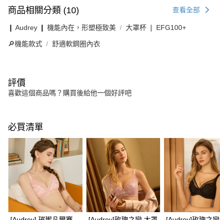
商品相關分類 (10)
查看全部
❙ Audrey ❙ 機能內在，形塑極致美
大罩杯 ❘ EFG100+
🔎機能款式
舒適軟鋼圈內衣
評價
喜歡這個商品嗎？購買後給他一個好評吧
必買清單
[Audrey] 璀璨凡爾賽
[Audrey]玫瑰之戀 大罩
[Audrey]玫瑰之