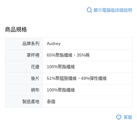
顯示電腦版詳細說明
商品規格
品牌系列
Audrey
罩杯裡
65%聚酯纖維、35%棉
花邊
100%聚酯纖維
後片
51%聚醯胺纖維、49%彈性纖維
網布
100%聚酯纖維
製造產地
泰國
客服