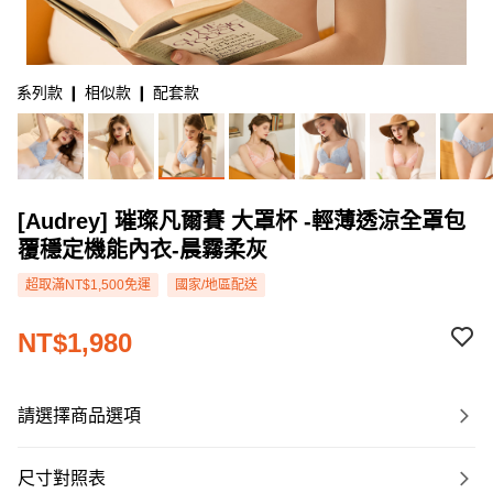
系列款 ❙ 相似款 ❙ 配套款
[Audrey] 璀璨凡爾賽 大罩杯 -輕薄透涼全罩包
覆穩定機能內衣-晨霧柔灰
超取滿NT$1,500免運
國家/地區配送
NT$1,980
請選擇商品選項
尺寸對照表