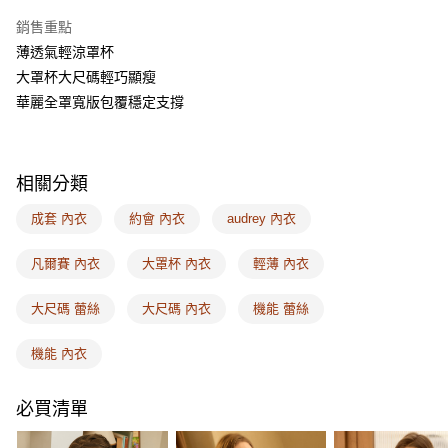
相關說明
銷售重點
【關於「AFTEE先享後付」】
ATM付款
AFTEE先享後付是「在收到商品之後才付款」的支付方式。 讓您購物簡單
薄透氣輕涼罩杯
便利好安心！
大罩杯大尺碼輕巧顯瘦
１．簡單：不需註冊會員、不需綁卡、不需儲值。
運送方式
２．便利：只要手機號碼，簡訊認證，即可結帳。
華麗全罩寬版包覆穩定支撐
３．安心：先確認商品／服務後，再付款。
全家取付
每筆NT$100，滿NT$1,500(含以上)免運費
【「AFTEE先享後付」結帳流程】
１．於結帳方式選擇「AFTEE先享後付」後，將跳轉至「AFTEE先享後付」
相關分類
付款後全家取貨
結帳頁面，進行簡訊認證並確認金額後，即可完成結帳。
２．訂單成立數日內，您將收到繳費通知簡訊。
每筆NT$100，滿NT$1,500(含以上)免運費
成套 內衣
約會 內衣
audrey 內衣
３．收到繳費通知簡訊後14天內，點擊此簡訊中的連結，可透過四大超商／
ATM／網路銀行／等多元方式進行付款，方視為交易完成。
7-11取付
※ 請注意：結帳手續完成當下不需立刻繳費，但若您需要取消訂單，請聯絡
凡爾賽 內衣
大罩杯 內衣
輕薄 內衣
每筆NT$100，滿NT$1,500(含以上)免運費
購買商品的店家。未經商家同意取消之訂單仍視為有效，需透過AFTEE先享
後付繳納相關費用。
大尺碼 蕾絲
大尺碼 內衣
機能 蕾絲
付款後7-11取貨
※ 交易是否成功請以「AFTEE先享後付 」之結帳頁面顯示為準，若有關於
是否繳費成功／繳費後需取消欲退款等相關疑問，請聯繫「AFTEE先享後付
每筆NT$100，滿NT$1,500(含以上)免運費
客戶支援中心」
https://netprotections.freshdesk.com/support/home
機能 內衣
宅配
【注意事項】
必買清單
１．透過由恩沛科技股份有限公司提供之「AFTEE先享後付」服務完成之交
每筆NT$100，滿NT$1,500(含以上)免運費
易，需依本服務之必要範圍內提供個人資料，並將交易相關給付款項請求債
權轉讓予恩沛科技股份有限公司。
EASY SHOP門市速取