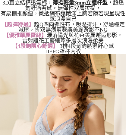
3D直立結構透氣棉，
薄挺輕量3mm立體杯型，
超透
氣舒適著感，無彈性双層拉提，
有感側推顯瘦，微透網布讓飽滿上胸若隱若現呈現性
感浪漫自己
【超彈舒適】
超Q四向彈性布，吸溼排汗，舒適穩定
減壓，折双無痕剪裁讓美麗背影不NG
【優雅華麗蕾絲】
灑落陽光與花朵美麗邂逅形影，
雷射雕花工藝細琢多層次浪漫柔美
【4段鉤隨心舒適】
3排4段背鉤鬆緊舒心感
DEFG罩杯內衣