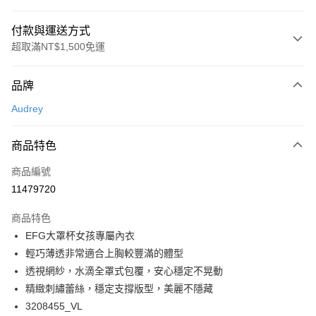
付款與運送方式
超取滿NT$1,500免運
付款方式
品牌
信用卡一次付款
Audrey
超商取貨付款
商品特色
LINE Pay
商品編號
Apple Pay
11479720
悠遊付
商品特色
Google Pay
EFG大罩杯女孩專屬內衣
全支付
輕巧薄透非常適合上胸較豐滿的體型
透視網紗，水滴全罩式包覆，安心穩定不晃動
全盈+PAY
精緻刺繡蕾絲，穩定支撐版型，美麗不隱藏
AFTEE先享後付
3208455_VL