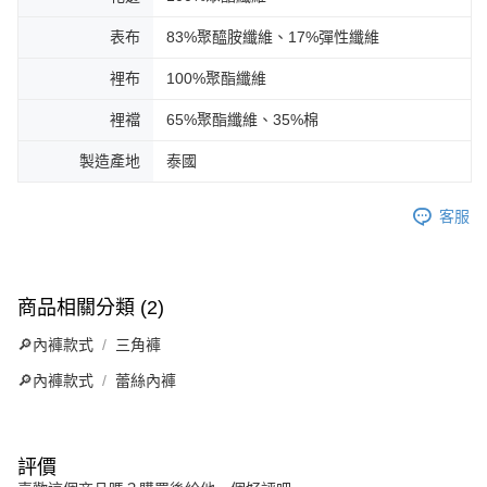
表布
83%聚醯胺纖維、17%彈性纖維
裡布
100%聚酯纖維
裡襠
65%聚酯纖維、35%棉
製造產地
泰國
客服
商品相關分類 (2)
🔎內褲款式
三角褲
🔎內褲款式
蕾絲內褲
評價