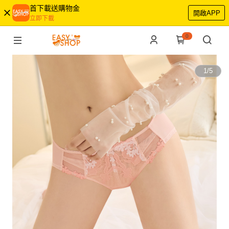
首下載送購物金
開啟APP
立即下載
0
1
/
5