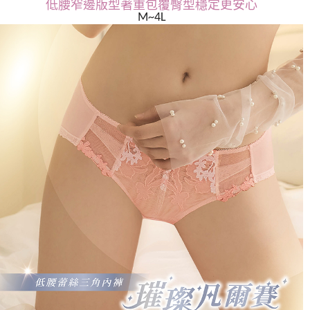
低腰窄邊版型著重包覆臀型穩定更安心
M~4L