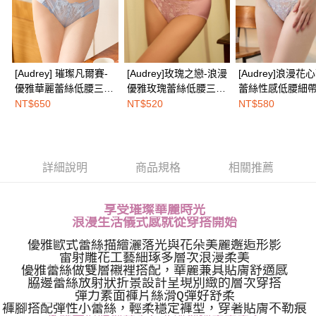
２．關於個人資料處理事宜，請瀏覽以下網址：
免運費
https://aftee.tw/terms/#terms3
３．未成年的使用者請事先徵得法定代理人或監護人之同意方可使用
海外配送
查看運費
「AFTEE先享後付」，若未經同意申辦者引起之損失，本公司不負相關責
任。
４．使用「AFTEE先享後付」時，將依據個別帳號之用戶狀況，依本公司即
[Audrey] 璀璨凡爾賽-
[Audrey]玫瑰之戀-浪漫
[Audrey]浪漫花
時審查核予不同之上限額度；若仍有額度不足之情形，本公司將視審查結果
優雅華麗蕾絲低腰三角
優雅玫瑰蕾絲低腰三角
蕾絲性感低腰細
請求用戶進行身份認證。
內褲-晨霧柔灰
內褲-蜜糖粉
內褲-夢幻紫
NT$650
NT$520
NT$580
５．嚴禁一人註冊多個帳號或使用他人資訊註冊。若發現惡意使用之情形，
恩沛科技股份有限公司將有權停止該用戶之使用額度並採取法律行動。
詳細說明
商品規格
相關推薦
享受璀璨華麗時光
浪漫生活儀式感就從穿搭開始
優雅歐式蕾絲描繪灑落光與花朵美麗邂逅形影
雷射雕花工藝細琢多層次浪漫柔美
優雅蕾絲做雙層襯裡搭配，華麗兼具貼膚舒適感
脇邊蕾絲放射狀折景設計呈現別緻的層次穿搭
彈力素面褲片絲滑Q彈好舒柔
褲腳搭配彈性小蕾絲，輕柔穩定褲型，穿著貼膚不勒痕