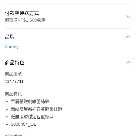
付款與運送方式
超取滿NT$1,500免運
付款方式
品牌
信用卡一次付款
Audrey
超商取貨付款
商品特色
LINE Pay
商品編號
Apple Pay
11477711
悠遊付
商品特色
Google Pay
華麗精緻刺繡蕾絲褲
全支付
蕾絲雙層襯裡穿著輕柔舒適
低腰版型穩定包覆臀型
全盈+PAY
3808454_OL
AFTEE先享後付