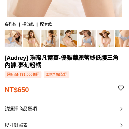
系列款 ❙ 相似款 ❙ 配套款
[Audrey] 璀璨凡爾賽-優雅華麗蕾絲低腰三角
內褲-夢幻粉橘
超取滿NT$1,500免運
國家/地區配送
NT$650
請選擇商品選項
尺寸對照表