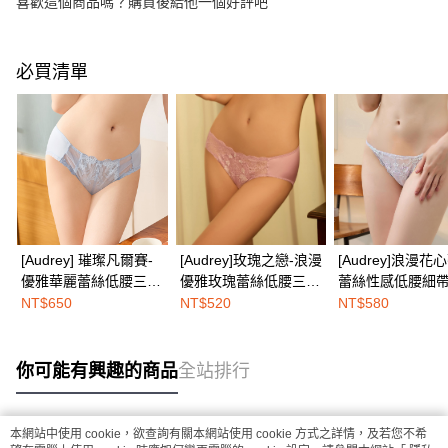
喜歡這個商品嗎？購買後給他一個好評吧
必買清單
[Audrey] 璀璨凡爾賽-
[Audrey]玫瑰之戀-浪漫
[Audrey]浪漫花
優雅華麗蕾絲低腰三角
優雅玫瑰蕾絲低腰三角
蕾絲性感低腰細
內褲-晨霧柔灰
內褲-蜜糖粉
內褲-夢幻紫
NT$650
NT$520
NT$580
你可能有興趣的商品
全站排行
本網站中使用 cookie，欲查詢有關本網站使用 cookie 方式之詳情，及若您不希