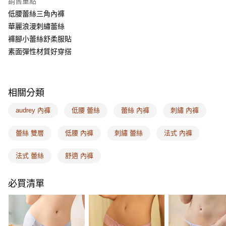
銷售重點
相關說明
低腰蕾絲三角內褲
【關於「AFTEE先享後付」】
ATM付款
AFTEE先享後付是「在收到商品之後才付款」的支付方式。 讓您購物簡單
華麗浪漫刺繡蕾絲
便利好安心！
褲腳小蕾絲舒柔服貼
１．簡單：不需註冊會員、不需綁卡、不需儲值。
運送方式
２．便利：只要手機號碼，簡訊認證，即可結帳。
素面彈性材質好穿搭
３．安心：先確認商品／服務後，再付款。
全家取付
每筆NT$100，滿NT$1,500(含以上)免運費
【「AFTEE先享後付」結帳流程】
１．於結帳方式選擇「AFTEE先享後付」後，將跳轉至「AFTEE先享後付」
相關分類
付款後全家取貨
結帳頁面，進行簡訊認證並確認金額後，即可完成結帳。
２．訂單成立數日內，您將收到繳費通知簡訊。
每筆NT$100，滿NT$1,500(含以上)免運費
audrey 內褲
低腰 蕾絲
蕾絲 內褲
刺繡 內褲
３．收到繳費通知簡訊後14天內，點擊此簡訊中的連結，可透過四大超商／
ATM／網路銀行／等多元方式進行付款，方視為交易完成。
7-11取付
※ 請注意：結帳手續完成當下不需立刻繳費，但若您需要取消訂單，請聯絡
蕾絲 雙層
低腰 內褲
刺繡 蕾絲
法式 內褲
每筆NT$100，滿NT$1,500(含以上)免運費
購買商品的店家。未經商家同意取消之訂單仍視為有效，需透過AFTEE先享
後付繳納相關費用。
法式 蕾絲
舒適 內褲
付款後7-11取貨
※ 交易是否成功請以「AFTEE先享後付 」之結帳頁面顯示為準，若有關於
是否繳費成功／繳費後需取消欲退款等相關疑問，請聯繫「AFTEE先享後付
每筆NT$100，滿NT$1,500(含以上)免運費
客戶支援中心」
https://netprotections.freshdesk.com/support/home
必買清單
宅配
【注意事項】
１．透過由恩沛科技股份有限公司提供之「AFTEE先享後付」服務完成之交
每筆NT$100，滿NT$1,500(含以上)免運費
易，需依本服務之必要範圍內提供個人資料，並將交易相關給付款項請求債
權轉讓予恩沛科技股份有限公司。
EASY SHOP門市速取