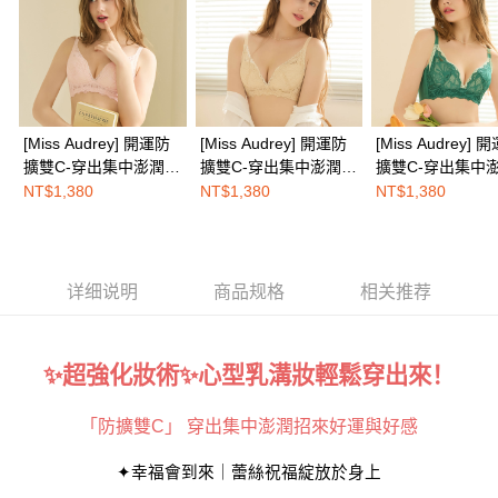
三、聲明條款
免运费
「AFTEE先享後付」(下稱本服務)乃由恩沛科技股份有限公司(下稱 AFTEE )
所提供，並由 AFTEE 向您收取款項。因使用本服務所須提供之個人資料(包
海外配送
查看运费
含但不限於訂購人姓名、電話，收件人姓名、電話、收件地址)，將交付予
AFTEE 於本服務必要服務範圍內運用。關於 AFTEE 對於個人資料之蒐集、
處理、利用，詳參 AFTEE 官網之『個人資料蒐集、處理及利用告知聲明』
（
https://aftee.tw/privacypolicy/
）。
[Miss Audrey] 開運防
[Miss Audrey] 開運防
[Miss Audrey] 
擴雙C-穿出集中澎潤乳
擴雙C-穿出集中澎潤乳
擴雙C-穿出集中
若款項超過繳費期限，將根據當次的金額加收年利率 16% 的逾期滯納金。
溝蠶絲無鋼圈內衣-桃
溝蠶絲無鋼圈內衣-金
溝蠶絲無鋼圈內衣
NT$1,380
NT$1,380
NT$1,380
未成年的使用者，請事先徵得法定代理人或監護人之同意方可使用
花心願粉
福滿滿黃
運青來綠
AFTEE。
若您對於個人資料之處理、利用有任何疑問，或欲行使相關法律權利，請聯
繫恩沛科技股份有限公司。若您不同意我們將上開所示之個人資料，連同必
详细说明
商品规格
相关推荐
要之購買訂單資訊提供予 AFTEE ，或讓 AFTEE 蒐集處理利用您的個人資
料，請勿選用本服務。
✨超強化妝術✨心型乳溝妝輕鬆穿出來！
「防擴雙C」 穿出集中澎潤招來好運與好感
✦幸福會到來｜蕾絲祝福綻放於身上