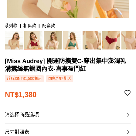
系列款 ❙ 相似款 ❙ 配套款
[Miss Audrey] 開運防擴雙C-穿出集中澎潤乳
溝蠶絲無鋼圈內衣-喜事盈門紅
超取满NT$1,500免运
国家/地区配送
NT$1,380
请选择商品选项
尺寸對照表