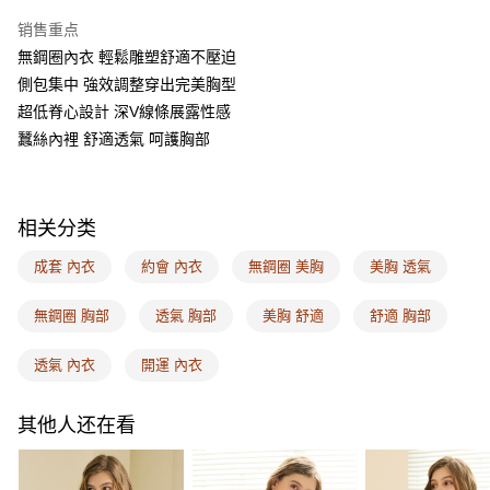
相关说明
销售重点
一、關於 AFTEE先享後付
ATM付款
1. 於付款方式選擇AFTEE先享後付，將跳出AFTEE先享後付手機驗證視
無鋼圈內衣 輕鬆雕塑舒適不壓迫
窗。
側包集中 強效調整穿出完美胸型
2. 進行簡訊驗證之後，即可完成結帳手續。
运送方式
3. 訂單確認後不需事先繳費，商品會配送至您的指定地址。
超低脊心設計 深V線條展露性感
4. 下訂完成後，您的手機會收到一封繳費通知簡訊，APP會員則會收到
全家取付
蠶絲內裡 舒適透氣 呵護胸部
AFTEE APP推播通知。
每笔NT$100，满NT$1,500(含以上)免运费
5. 收到商品當下無需繳費，確認無誤後，請再利用繳費通知簡訊或AFTEE
APP於四大便利商店‧ATM/網銀等方式進行付款。
付款後全家取貨
相关分类
請留意繳費期限為 14 天。唯有下載 AFTEE App 成為 AFTEE 會員者方能享
每笔NT$100，满NT$1,500(含以上)免运费
有最長 45 天內付款之服務。
成套 內衣
約會 內衣
無鋼圈 美胸
美胸 透氣
7-11取付
繳費期限，為商家向您請款的時間，再加上使用AFTEE可延長的天數所計算
每笔NT$100，满NT$1,500(含以上)免运费
出。使用AFTEE下訂可以延長您收到商品前的繳費天數，但無法保證一定能
無鋼圈 胸部
透氣 胸部
美胸 舒適
舒適 胸部
夠在期限內收到商品(例如:預購商品或預計到貨時間較長者)。因此無論收到
付款後7-11取貨
商品與否，仍需要請您在AFTEE規定的時間內完成繳費。
透氣 內衣
開運 內衣
每笔NT$100，满NT$1,500(含以上)免运费
二、付款限制
1. 初次使用 AFTEE 時，將依認證結果及本公司審查結果，核予每個人不同
宅配
其他人还在看
之上限額度
2. 結帳金額須大於NT$30
每笔NT$100，满NT$1,500(含以上)免运费
3. 目前僅支援台灣會員
EASY SHOP門市速取