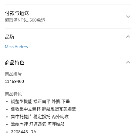
付款与运送
超取满NT$1,500免运
付款方式
品牌
信用卡一次付款
Miss Audrey
超商取货付款
商品特色
LINE Pay
商品编号
Apple Pay
11459460
悠遊付
商品特色
Google Pay
調整型機能 矯正扁平.外擴.下垂
PXPay Plus
側收集中立體杯 輕鬆雕塑完美胸型
集中托提片 穩定撐托 內外助攻
Plus PAY
蠶絲內裡 舒適透氣 呵護胸部
AFTEE先享后付
3208445_RA