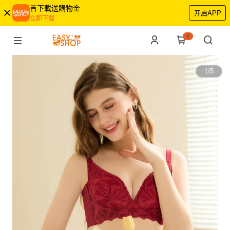
首下載送購物金
开启APP
立即下載
0
1
/
5