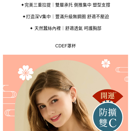
✦完美三重拉提｜雙層承托 側推集中 塑型支撐
✦打造深V集中｜豐滿升級無鋼圈 舒適不壓迫
✦ 天然蠶絲內裡｜舒適透氣 呵護胸部
CDEF罩杯