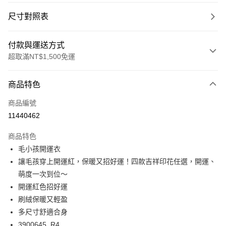
尺寸對照表
付款與運送方式
超取滿NT$1,500免運
付款方式
商品特色
信用卡一次付款
商品編號
超商取貨付款
11440462
LINE Pay
商品特色
Apple Pay
毛小孩開運衣
讓毛孩穿上開運紅，保暖又招好運！四款吉祥印花任選，開運、
悠遊付
萌度一次到位～
Google Pay
開運紅色招好運
刷絨保暖又輕盈
全支付
多尺寸舒適合身
全盈+PAY
3900645_R4