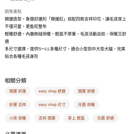
AFTEE先享後付
銷售重點
相關說明
開運造型，象徵好運的「開運紅」搭配四款吉祥印花，讓毛孩穿上
【關於「AFTEE先享後付」】
不僅可愛，更能旺整年
ATM付款
AFTEE先享後付是「在收到商品之後才付款」的支付方式。 讓您購物簡單
便利好安心！
輕暖舒適，內層刷絨保暖，輕盈不厚重，毛孩活動自如、保暖又舒
１．簡單：不需註冊會員、不需綁卡、不需儲值。
適
運送方式
２．便利：只要手機號碼，簡訊認證，即可結帳。
多尺寸選擇，提供S～LL多種尺寸，適合小型到中大型犬貓，完美
３．安心：先確認商品／服務後，再付款。
全家取付
貼合各種毛孩身形
每筆NT$100，滿NT$1,500(含以上)免運費
【「AFTEE先享後付」結帳流程】
１．於結帳方式選擇「AFTEE先享後付」後，將跳轉至「AFTEE先享後付」
付款後全家取貨
結帳頁面，進行簡訊認證並確認金額後，即可完成結帳。
２．訂單成立數日內，您將收到繳費通知簡訊。
每筆NT$100，滿NT$1,500(含以上)免運費
相關分類
３．收到繳費通知簡訊後14天內，點擊此簡訊中的連結，可透過四大超商／
ATM／網路銀行／等多元方式進行付款，方視為交易完成。
7-11取付
開運 好運
easy shop 舒適
開運 舒適
※ 請注意：結帳手續完成當下不需立刻繳費，但若您需要取消訂單，請聯絡
每筆NT$100，滿NT$1,500(含以上)免運費
購買商品的店家。未經商家同意取消之訂單仍視為有效，需透過AFTEE先享
後付繳納相關費用。
好運 吉祥
easy shop 尺寸
任選 保暖
付款後7-11取貨
※ 交易是否成功請以「AFTEE先享後付 」之結帳頁面顯示為準，若有關於
是否繳費成功／繳費後需取消欲退款等相關疑問，請聯繫「AFTEE先享後付
每筆NT$100，滿NT$1,500(含以上)免運費
小孩 保暖
吉祥 開運
穿上 輕盈
任選 舒適
客戶支援中心」
https://netprotections.freshdesk.com/support/home
宅配
【注意事項】