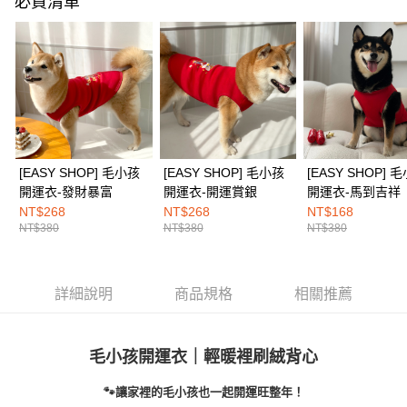
必買清單
１．透過由恩沛科技股份有限公司提供之「AFTEE先享後付」服務完成之交
每筆NT$100，滿NT$1,500(含以上)免運費
易，需依本服務之必要範圍內提供個人資料，並將交易相關給付款項請求債
權轉讓予恩沛科技股份有限公司。
EASY SHOP門市速取
２．關於個人資料處理事宜，請瀏覽以下網址：
免運費
https://aftee.tw/terms/#terms3
３．未成年的使用者請事先徵得法定代理人或監護人之同意方可使用
海外配送
查看運費
「AFTEE先享後付」，若未經同意申辦者引起之損失，本公司不負相關責
任。
４．使用「AFTEE先享後付」時，將依據個別帳號之用戶狀況，依本公司即
時審查核予不同之上限額度；若仍有額度不足之情形，本公司將視審查結果
請求用戶進行身份認證。
[EASY SHOP] 毛小孩
[EASY SHOP] 毛小孩
[EASY SHOP] 
５．嚴禁一人註冊多個帳號或使用他人資訊註冊。若發現惡意使用之情形，
開運衣-發財暴富
開運衣-開運賞銀
開運衣-馬到吉祥
恩沛科技股份有限公司將有權停止該用戶之使用額度並採取法律行動。
NT$268
NT$268
NT$168
NT$380
NT$380
NT$380
詳細說明
商品規格
相關推薦
毛小孩開運衣｜輕暖裡刷絨背心
🐾讓家裡的毛小孩也一起開運旺整年！