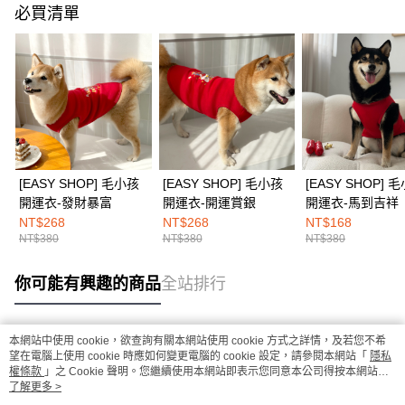
必買清單
[EASY SHOP] 毛小孩
[EASY SHOP] 毛小孩
[EASY SHOP] 
開運衣-發財暴富
開運衣-開運賞銀
開運衣-馬到吉祥
NT$268
NT$268
NT$168
NT$380
NT$380
NT$380
你可能有興趣的商品
全站排行
本網站中使用 cookie，欲查詢有關本網站使用 cookie 方式之詳情，及若您不希
熱門標籤
望在電腦上使用 cookie 時應如何變更電腦的 cookie 設定，請參閱本網站「
隱私
權條款
」之 Cookie 聲明。您繼續使用本網站即表示您同意本公司得按本網站使
用條款之 Cookie 聲明使用 cookie。
了解更多 >