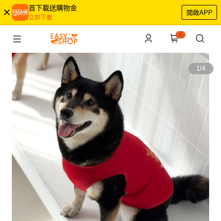
首下載送購物金
開啟APP
立即下載
0
1
/
4