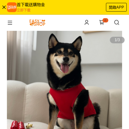
首下載送購物金
開啟APP
立即下載
0
1
/
3