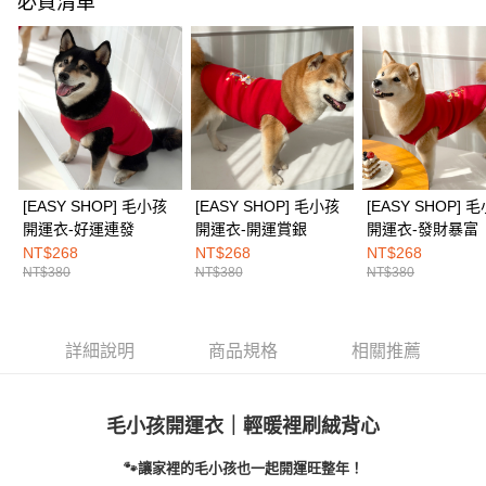
必買清單
１．透過由恩沛科技股份有限公司提供之「AFTEE先享後付」服務完成之交
每筆NT$100，滿NT$1,500(含以上)免運費
易，需依本服務之必要範圍內提供個人資料，並將交易相關給付款項請求債
權轉讓予恩沛科技股份有限公司。
EASY SHOP門市速取
２．關於個人資料處理事宜，請瀏覽以下網址：
免運費
https://aftee.tw/terms/#terms3
３．未成年的使用者請事先徵得法定代理人或監護人之同意方可使用
海外配送
查看運費
「AFTEE先享後付」，若未經同意申辦者引起之損失，本公司不負相關責
任。
４．使用「AFTEE先享後付」時，將依據個別帳號之用戶狀況，依本公司即
時審查核予不同之上限額度；若仍有額度不足之情形，本公司將視審查結果
請求用戶進行身份認證。
[EASY SHOP] 毛小孩
[EASY SHOP] 毛小孩
[EASY SHOP] 
５．嚴禁一人註冊多個帳號或使用他人資訊註冊。若發現惡意使用之情形，
開運衣-好運連發
開運衣-開運賞銀
開運衣-發財暴富
恩沛科技股份有限公司將有權停止該用戶之使用額度並採取法律行動。
NT$268
NT$268
NT$268
NT$380
NT$380
NT$380
詳細說明
商品規格
相關推薦
毛小孩開運衣｜輕暖裡刷絨背心
🐾讓家裡的毛小孩也一起開運旺整年！