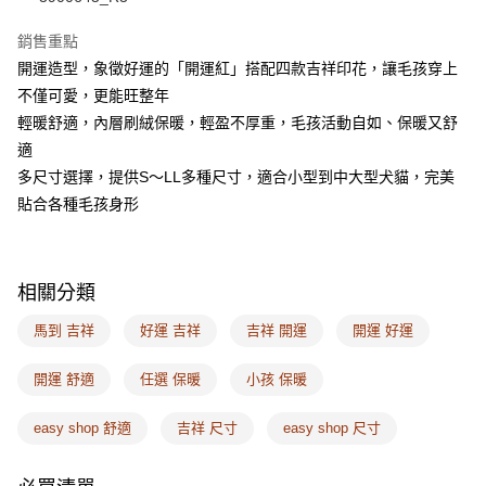
AFTEE先享後付
銷售重點
相關說明
開運造型，象徵好運的「開運紅」搭配四款吉祥印花，讓毛孩穿上
【關於「AFTEE先享後付」】
不僅可愛，更能旺整年
ATM付款
AFTEE先享後付是「在收到商品之後才付款」的支付方式。 讓您購物簡單
便利好安心！
輕暖舒適，內層刷絨保暖，輕盈不厚重，毛孩活動自如、保暖又舒
１．簡單：不需註冊會員、不需綁卡、不需儲值。
適
運送方式
２．便利：只要手機號碼，簡訊認證，即可結帳。
多尺寸選擇，提供S～LL多種尺寸，適合小型到中大型犬貓，完美
３．安心：先確認商品／服務後，再付款。
全家取付
貼合各種毛孩身形
每筆NT$100，滿NT$1,500(含以上)免運費
【「AFTEE先享後付」結帳流程】
１．於結帳方式選擇「AFTEE先享後付」後，將跳轉至「AFTEE先享後付」
付款後全家取貨
結帳頁面，進行簡訊認證並確認金額後，即可完成結帳。
２．訂單成立數日內，您將收到繳費通知簡訊。
每筆NT$100，滿NT$1,500(含以上)免運費
相關分類
３．收到繳費通知簡訊後14天內，點擊此簡訊中的連結，可透過四大超商／
ATM／網路銀行／等多元方式進行付款，方視為交易完成。
7-11取付
馬到 吉祥
好運 吉祥
吉祥 開運
開運 好運
※ 請注意：結帳手續完成當下不需立刻繳費，但若您需要取消訂單，請聯絡
每筆NT$100，滿NT$1,500(含以上)免運費
購買商品的店家。未經商家同意取消之訂單仍視為有效，需透過AFTEE先享
後付繳納相關費用。
開運 舒適
任選 保暖
小孩 保暖
付款後7-11取貨
※ 交易是否成功請以「AFTEE先享後付 」之結帳頁面顯示為準，若有關於
是否繳費成功／繳費後需取消欲退款等相關疑問，請聯繫「AFTEE先享後付
每筆NT$100，滿NT$1,500(含以上)免運費
easy shop 舒適
吉祥 尺寸
easy shop 尺寸
客戶支援中心」
https://netprotections.freshdesk.com/support/home
宅配
【注意事項】