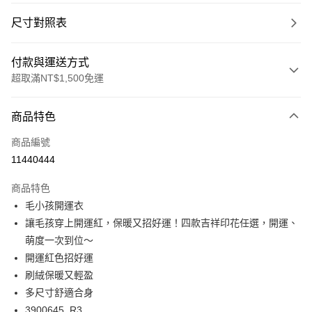
尺寸對照表
付款與運送方式
超取滿NT$1,500免運
付款方式
商品特色
信用卡一次付款
商品編號
超商取貨付款
11440444
LINE Pay
商品特色
Apple Pay
毛小孩開運衣
讓毛孩穿上開運紅，保暖又招好運！四款吉祥印花任選，開運、
悠遊付
萌度一次到位～
Google Pay
開運紅色招好運
刷絨保暖又輕盈
全支付
多尺寸舒適合身
全盈+PAY
3900645_R3