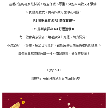
溫暖舒適的裡刷絨材質，輕盈保暖不厚重，穿起來柔軟又不緊繃。
✨ 開運紅款式，共有四款可愛印花可選：
R1 發財暴富💰 R2 開運賞銀🐾
R3 馬到吉祥🐴 R4 好運連發🍀
每一款都寓意滿滿，讓毛孩穿上好運、萌力滿分！
不論是新年、節慶、還是日常散步，都能成為街頭最亮眼的開運星 ✨
每個圖案都值得收藏一件～開運連發，好運旺整年！
尺碼: S-LL
「開運®」為台灣奧黛莉公司註冊商標