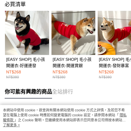
必買清單
[EASY SHOP] 毛小孩
[EASY SHOP] 毛小孩
[EASY SHOP] 
開運衣-好運連發
開運衣-開運賞銀
開運衣-發財暴富
NT$268
NT$268
NT$268
NT$380
NT$380
NT$380
你可能有興趣的商品
全站排行
本網站中使用 cookie，欲查詢有關本網站使用 cookie 方式之詳情，及若您不希
熱門標籤
望在電腦上使用 cookie 時應如何變更電腦的 cookie 設定，請參閱本網站「
隱私
權條款
」之 Cookie 聲明。您繼續使用本網站即表示您同意本公司得按本網站使
用條款之 Cookie 聲明使用 cookie。
了解更多 >