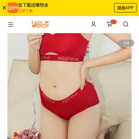
首下載送購物金
開啟APP
立即下載
0
1
/
4