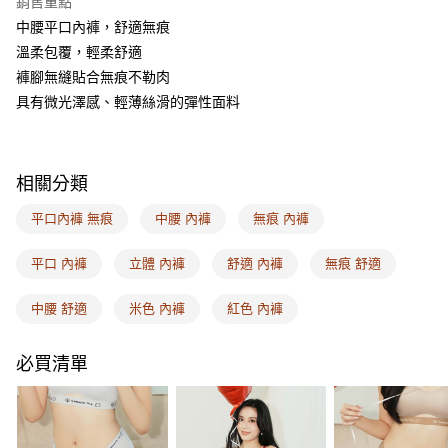
銷售重點
相關說明
中腰平口內褲，舒適無痕
【關於「AFTEE先享後付」】
ATM付款
AFTEE先享後付是「在收到商品之後才付款」的支付方式。 讓您購物簡單
溫柔包覆，輕柔舒適
便利好安心！
褲腳無縫貼合無痕不勒肉
１．簡單：不需註冊會員、不需綁卡、不需儲值。
運送方式
２．便利：只要手機號碼，簡訊認證，即可結帳。
具有微光澤感、輕薄絲滑的彈性面料
３．安心：先確認商品／服務後，再付款。
全家取付
每筆NT$100，滿NT$1,500(含以上)免運費
【「AFTEE先享後付」結帳流程】
１．於結帳方式選擇「AFTEE先享後付」後，將跳轉至「AFTEE先享後付」
相關分類
付款後全家取貨
結帳頁面，進行簡訊認證並確認金額後，即可完成結帳。
２．訂單成立數日內，您將收到繳費通知簡訊。
每筆NT$100，滿NT$1,500(含以上)免運費
平口內褲 無痕
中腰 內褲
無痕 內褲
３．收到繳費通知簡訊後14天內，點擊此簡訊中的連結，可透過四大超商／
ATM／網路銀行／等多元方式進行付款，方視為交易完成。
7-11取付
※ 請注意：結帳手續完成當下不需立刻繳費，但若您需要取消訂單，請聯絡
平口 內褲
立體 內褲
舒適 內褲
無痕 舒適
每筆NT$100，滿NT$1,500(含以上)免運費
購買商品的店家。未經商家同意取消之訂單仍視為有效，需透過AFTEE先享
後付繳納相關費用。
中腰 舒適
米色 內褲
紅色 內褲
付款後7-11取貨
※ 交易是否成功請以「AFTEE先享後付 」之結帳頁面顯示為準，若有關於
是否繳費成功／繳費後需取消欲退款等相關疑問，請聯繫「AFTEE先享後付
每筆NT$100，滿NT$1,500(含以上)免運費
客戶支援中心」
https://netprotections.freshdesk.com/support/home
必買清單
宅配
【注意事項】
１．透過由恩沛科技股份有限公司提供之「AFTEE先享後付」服務完成之交
每筆NT$100，滿NT$1,500(含以上)免運費
易，需依本服務之必要範圍內提供個人資料，並將交易相關給付款項請求債
權轉讓予恩沛科技股份有限公司。
EASY SHOP門市速取