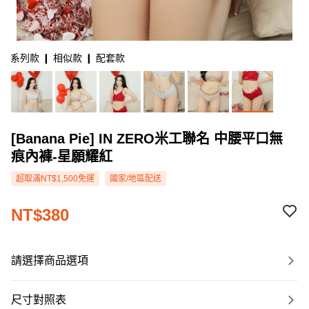
系列款 ❙ 相似款 ❙ 配套款
[Banana Pie] IN ZERO米工聯名 中腰平口無
痕內褲-星願耀紅
超取滿NT$1,500免運
國家/地區配送
NT$380
請選擇商品選項
尺寸對照表