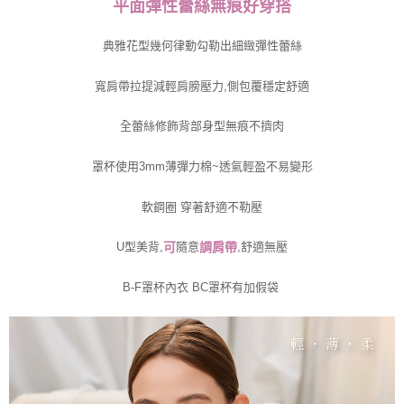
平面彈性蕾絲無痕好穿搭
典雅花型幾何律動勾勒出細緻彈性蕾絲
寬肩帶拉提減輕肩膀壓力,側包覆穩定舒適
全蕾絲修飾背部身型無痕不擠肉
罩杯使用3mm薄彈力棉~透氣輕盈不易變形
軟鋼圈 穿著舒適不勒壓
U型美背,
可
隨意
,舒適無壓
調肩
帶
B-F罩杯內衣 BC罩杯有加假袋