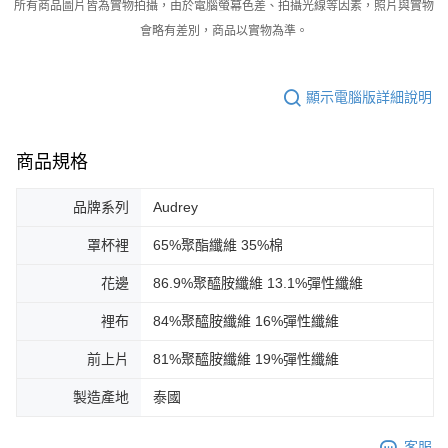
所有商品圖片皆為實物拍攝，由於電腦螢幕色差、拍攝光線等因素，照片與實物
會略有差別，商品以實物為準。
顯示電腦版詳細說明
商品規格
品牌系列
Audrey
罩杯裡
65%聚酯纖維 35%棉
花邊
86.9%聚醯胺纖維 13.1%彈性纖維
裡布
84%聚醯胺纖維 16%彈性纖維
前上片
81%聚醯胺纖維 19%彈性纖維
製造產地
泰國
客服