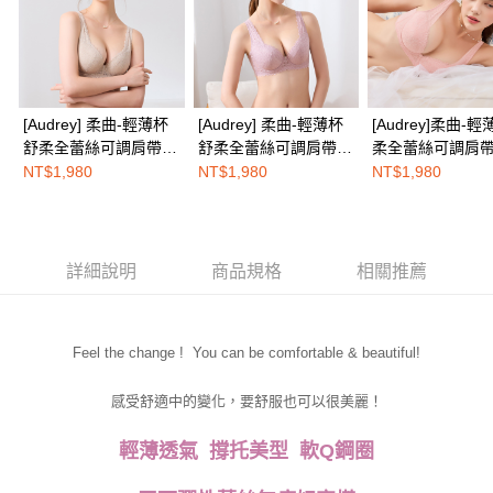
易，需依本服務之必要範圍內提供個人資料，並將交易相關給付款項請求債
權轉讓予恩沛科技股份有限公司。
EASY SHOP門市速取
２．關於個人資料處理事宜，請瀏覽以下網址：
免運費
https://aftee.tw/terms/#terms3
３．未成年的使用者請事先徵得法定代理人或監護人之同意方可使用
海外配送
查看運費
「AFTEE先享後付」，若未經同意申辦者引起之損失，本公司不負相關責
[Audrey] 柔曲-輕薄杯
[Audrey] 柔曲-輕薄杯
[Audrey]柔曲-
任。
舒柔全蕾絲可調肩帶軟
舒柔全蕾絲可調肩帶軟
柔全蕾絲可調肩
４．使用「AFTEE先享後付」時，將依據個別帳號之用戶狀況，依本公司即
鋼圈內衣-卡其膚
鋼圈內衣-蜜糖藕
圈內衣-蜜桃粉
時審查核予不同之上限額度；若仍有額度不足之情形，本公司將視審查結果
NT$1,980
NT$1,980
NT$1,980
請求用戶進行身份認證。
５．嚴禁一人註冊多個帳號或使用他人資訊註冊。若發現惡意使用之情形，
恩沛科技股份有限公司將有權停止該用戶之使用額度並採取法律行動。
詳細說明
商品規格
相關推薦
Feel the change ! You can be comfortable & beautiful!
感受舒適中的變化，要舒服也可以很美麗！
輕薄透氣 撐托美型 軟Q鋼圈