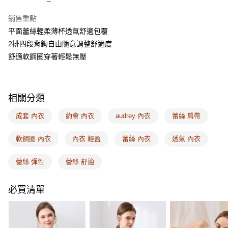
AFTEE先享後付
銷售重點
相關說明
平面蕾絲輕柔薄杯透氣舒適包覆
【關於「AFTEE先享後付」】
ATM付款
AFTEE先享後付是「在收到商品之後才付款」的支付方式。 讓您購物簡單
2排四段背鉤自由隨意調整舒適度
便利好安心！
舒適軟鋼圈穿著輕鬆無壓
１．簡單：不需註冊會員、不需綁卡、不需儲值。
運送方式
２．便利：只要手機號碼，簡訊認證，即可結帳。
３．安心：先確認商品／服務後，再付款。
全家取付
每筆NT$100，滿NT$1,500(含以上)免運費
【「AFTEE先享後付」結帳流程】
相關分類
１．於結帳方式選擇「AFTEE先享後付」後，將跳轉至「AFTEE先享後付」
付款後全家取貨
結帳頁面，進行簡訊認證並確認金額後，即可完成結帳。
成套 內衣
約會 內衣
audrey 內衣
蕾絲 肩帶
２．訂單成立數日內，您將收到繳費通知簡訊。
每筆NT$100，滿NT$1,500(含以上)免運費
３．收到繳費通知簡訊後14天內，點擊此簡訊中的連結，可透過四大超商／
軟鋼圈 內衣
內衣 輕盈
蕾絲 內衣
透氣 內衣
ATM／網路銀行／等多元方式進行付款，方視為交易完成。
7-11取付
※ 請注意：結帳手續完成當下不需立刻繳費，但若您需要取消訂單，請聯絡
每筆NT$100，滿NT$1,500(含以上)免運費
購買商品的店家。未經商家同意取消之訂單仍視為有效，需透過AFTEE先享
蕾絲 彈性
蕾絲 舒適
後付繳納相關費用。
付款後7-11取貨
※ 交易是否成功請以「AFTEE先享後付 」之結帳頁面顯示為準，若有關於
是否繳費成功／繳費後需取消欲退款等相關疑問，請聯繫「AFTEE先享後付
必買清單
每筆NT$100，滿NT$1,500(含以上)免運費
客戶支援中心」
https://netprotections.freshdesk.com/support/home
宅配
【注意事項】
１．透過由恩沛科技股份有限公司提供之「AFTEE先享後付」服務完成之交
每筆NT$100，滿NT$1,500(含以上)免運費