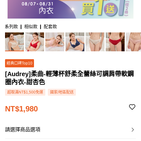
系列款 ❙ 相似款 ❙ 配套款
經典口碑Top10
[Audrey]柔曲-輕薄杯舒柔全蕾絲可調肩帶軟鋼
圈內衣-甜杏色
超取滿NT$1,500免運
國家/地區配送
NT$1,980
請選擇商品選項