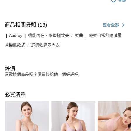
商品相關分類 (13)
查看全部
❙ Audrey ❙ 機能內在，形塑極致美
柔曲 ❘ 輕柔日常舒適減壓
🔎機能款式
舒適軟鋼圈內衣
評價
喜歡這個商品嗎？購買後給他一個好評吧
必買清單