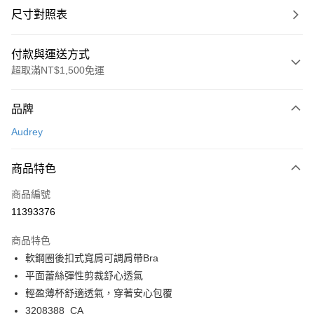
尺寸對照表
付款與運送方式
超取滿NT$1,500免運
付款方式
品牌
信用卡一次付款
Audrey
超商取貨付款
商品特色
LINE Pay
商品編號
Apple Pay
11393376
悠遊付
商品特色
Google Pay
軟鋼圈後扣式寬肩可調肩帶Bra
全支付
平面蕾絲彈性剪裁舒心透氣
輕盈薄杯舒適透氣，穿著安心包覆
全盈+PAY
3208388_CA