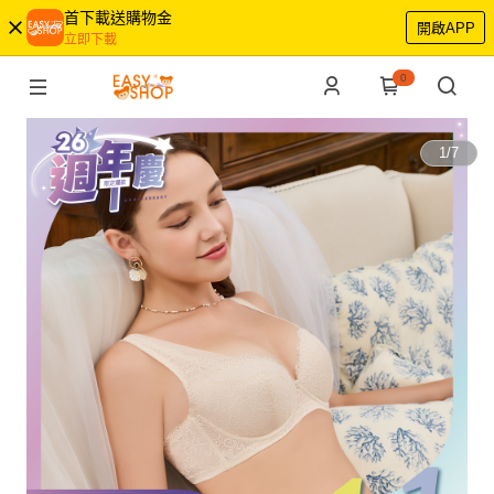
首下載送購物金
開啟APP
立即下載
0
1
/
7