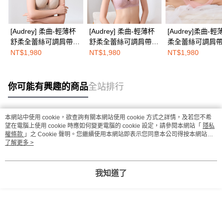
[Audrey] 柔曲-輕薄杯
[Audrey] 柔曲-輕薄杯
[Audrey]柔曲-
舒柔全蕾絲可調肩帶軟
舒柔全蕾絲可調肩帶軟
柔全蕾絲可調肩
鋼圈內衣-卡其膚
鋼圈內衣-蜜糖藕
圈內衣-蜜桃粉
NT$1,980
NT$1,980
NT$1,980
你可能有興趣的商品
全站排行
本網站中使用 cookie，欲查詢有關本網站使用 cookie 方式之詳情，及若您不希
熱門標籤
望在電腦上使用 cookie 時應如何變更電腦的 cookie 設定，請參閱本網站「
隱私
權條款
」之 Cookie 聲明。您繼續使用本網站即表示您同意本公司得按本網站使
用條款之 Cookie 聲明使用 cookie。
了解更多 >
我知道了