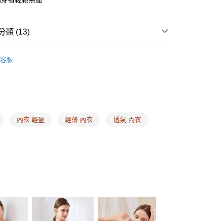
先享後付是「在收到商品之後才付款」的支付方式。 讓您購物簡單
心！
：不需註冊會員、不需綁卡、不需儲值。
：只要手機號碼，簡訊認證，即可結帳。
類 (13)
：先確認商品／服務後，再付款。
ey ❙ 機能內在，形塑極致美
柔曲 ❘ 輕柔日常舒適減壓
EE先享後付」結帳流程】
客服
00，滿NT$1,500(含以上)免運費
方式選擇「AFTEE先享後付」後，將跳轉至「AFTEE先享後
式
舒適軟鋼圈內衣
頁面，進行簡訊認證並確認金額後，即可完成結帳。
式
副乳包覆內衣
家取貨
成立數日內，您將收到繳費通知簡訊。
費通知簡訊後14天內，點擊此簡訊中的連結，可透過四大超商
00，滿NT$1,500(含以上)免運費
類
B罩杯
網路銀行／等多元方式進行付款，方視為交易完成。
：結帳手續完成當下不需立刻繳費，但若您需要取消訂單，請聯
類
C罩杯
的店家。未經商家同意取消之訂單仍視為有效，需透過AFTEE
內衣 輕盈
輕薄 內衣
透氣 內衣
繳納相關費用。
00，滿NT$1,500(含以上)免運費
類
D罩杯
否成功請以「AFTEE先享後付 」之結帳頁面顯示為準，若有關於
功／繳費後需取消欲退款等相關疑問，請聯繫「AFTEE先享後
1取貨
類
E罩杯
援中心」
https://netprotections.freshdesk.com/support/home
00，滿NT$1,500(含以上)免運費
類
F罩杯
項】
行榜 ❙
經典口碑Top10
恩沛科技股份有限公司提供之「AFTEE先享後付」服務完成之
依本服務之必要範圍內提供個人資料，並將交易相關給付款項請
00，滿NT$1,500(含以上)免運費
式
大尺碼大罩杯
讓予恩沛科技股份有限公司。
個人資料處理事宜，請瀏覽以下網址：
HOP門市速取
惠專區 ❙
雙重滿足 ❘ 內衣買一送一（任選2件）
ee.tw/terms/#terms3