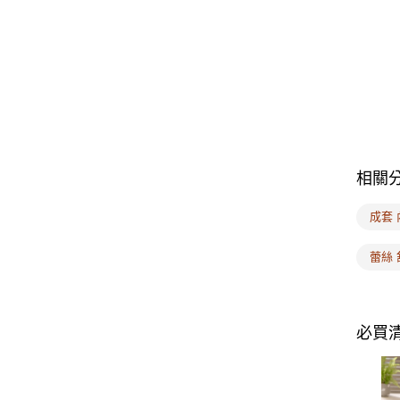
相關
成套 
蕾絲 
必買