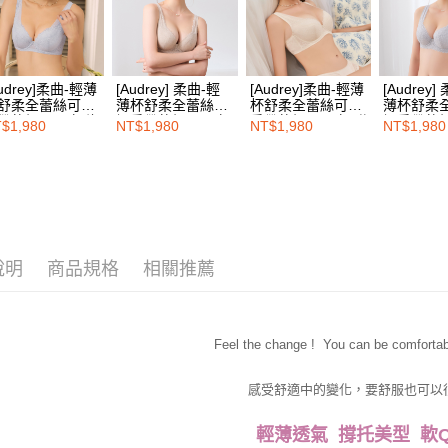
免運費
３．未成
🔎機能款
「AFTE
海外配送
任。
❙ 26週年
４．使用「
即時審查
Audrey]柔曲-輕薄
[Audrey] 柔曲-輕
[Audrey]柔曲-輕薄
[Audrey]
結果請求
舒柔全蕾絲可調
薄杯舒柔全蕾絲可
杯舒柔全蕾絲可調
薄杯舒柔
５．嚴禁
帶軟鋼圈內衣-海
調肩帶軟鋼圈內衣-
肩帶軟鋼圈內衣-甜
調肩帶軟
$1,980
NT$1,980
NT$1,980
NT$1,980
形，恩沛
灰
卡其膚
杏色
銀質灰
動。
說明
商品規格
相關推薦
Feel the change ! You can be comfortabl
感受舒適中的變化，要舒服也可以
輕薄透氣 撐托美型 軟