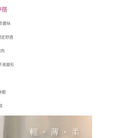
穿搭
性蕾絲
穩定舒適
擠肉
不易變形
無壓
假袋