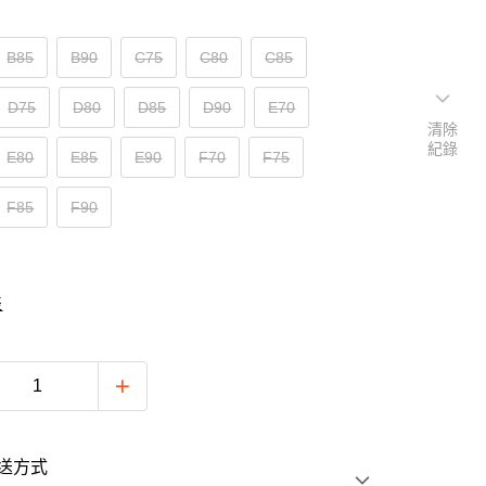
B85
B90
C75
C80
C85
D75
D80
D85
D90
E70
清除
紀錄
E80
E85
E90
F70
F75
F85
F90
表
送方式