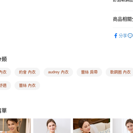
ATM付款
AFTEE
便利好安
１．簡單
２．便利
商品相關分
運送方式
３．安心
❙ Audr
全家取付
【「AFT
分享
每筆NT$1
１．於結帳
🔎機能款
付」結帳
🔎機能款
付款後全
２．訂單
３．收到繳
分類
每筆NT$1
🔎罩杯分
／ATM／
※ 請注意
7-11取付
🔎罩杯分
內衣
約會 內衣
audrey 內衣
蕾絲 肩帶
軟鋼圈 內衣
絡購買商品
先享後付
每筆NT$1
🔎罩杯分
※ 交易是
舒適
蕾絲 內衣
是否繳費成
付款後7-1
🔎罩杯分
付客戶支
每筆NT$1
🔎罩杯分
【注意事
宅配
❙ 熱銷排
１．透過由
清單
交易，需
每筆NT$1
🔎機能款
求債權轉
２．關於
EASY S
❙ 多件優
https://aft