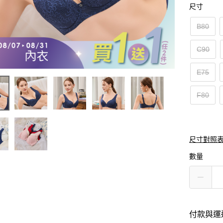
尺寸
B80
C90
E75
F80
尺寸對照
數量
付款與運