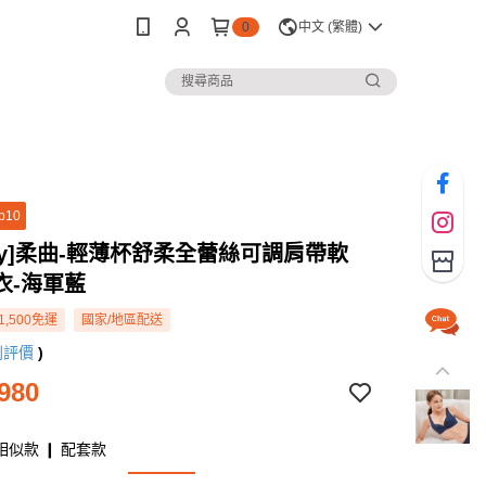
0
中文 (繁體)
p10
rey]柔曲-輕薄杯舒柔全蕾絲可調肩帶軟
衣-海軍藍
1,500免運
國家/地區配送
則評價
)
980
相似款 ❙ 配套款