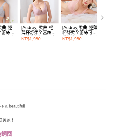
年的使用者請事先徵得法定代理人或監護人之同意方可使用
式
浪漫蕾絲款內衣
E先享後付」，若未經同意申辦者引起之損失，本公司不負相關責
查看運費
慶 ❙
26週年慶 ❘ 內衣買一送一
AFTEE先享後付」時，將依據個別帳號之用戶狀況，依本公司
核予不同之上限額度；若仍有額度不足之情形，本公司將視審查
 柔曲-輕
[Audrey] 柔曲-輕
[Audrey]柔曲-輕薄
[Audrey]柔曲-輕
用戶進行身份認證。
全蕾絲可
薄杯舒柔全蕾絲可
杯舒柔全蕾絲可調
杯舒柔全蕾絲可調
一人註冊多個帳號或使用他人資訊註冊。若發現惡意使用之情
鋼圈內衣-
調肩帶軟鋼圈內衣-
肩帶軟鋼圈內衣-蜜
肩帶軟鋼圈內衣-
NT$1,980
NT$1,980
NT$1,980
科技股份有限公司將有權停止該用戶之使用額度並採取法律行
蜜糖藕
桃粉
瑰紅
e & beautiful!
很美麗！
Q鋼圈