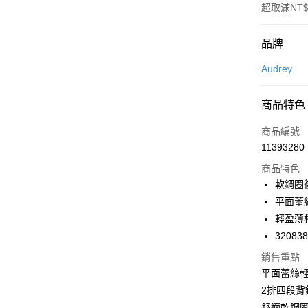
超取滿NT$
付款方式
品牌
信用卡一
Audrey
超商取貨
商品特色
LINE Pay
商品編號
Apple Pay
11393280
商品特色
悠遊付
軟鋼圈
Google Pa
平面蕾
輕盈薄
全支付
32083
全盈+PAY
銷售重點
AFTEE先
平面蕾絲
相關說明
2排四段
【關於「A
舒適軟鋼