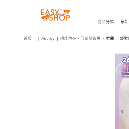
商品分類
最新
首頁
❙ Audrey ❙ 機能內在，形塑極致美
柔曲 ❘ 輕