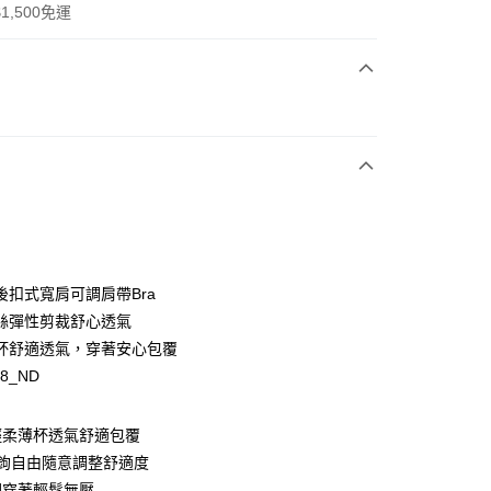
1,500免運
次付款
付款
後扣式寬肩可調肩帶Bra
y
絲彈性剪裁舒心透氣
杯舒適透氣，穿著安心包覆
88_ND
享後付
輕柔薄杯透氣舒適包覆
背鉤自由隨意調整舒適度
FTEE先享後付」】
圈穿著輕鬆無壓