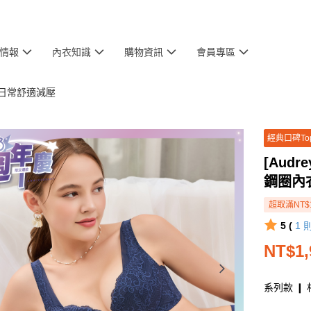
情報
內衣知識
購物資訊
會員專區
柔日常舒適減壓
經典口碑To
[Aud
鋼圈內
超取滿NT$
5 (
1
NT$1,
系列款 ❙ 