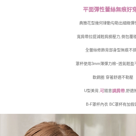
平面彈性蕾絲無痕好
典雅花型幾何律動勾勒出細緻彈
寬肩帶拉提減輕肩膀壓力,側包覆
全蕾絲修飾背部身型無痕不
罩杯使用3mm薄彈力棉~透氣輕盈
軟鋼圈 穿著舒適不勒壓
U型美背,
可
隨意
,舒適
調肩
帶
B-F罩杯內衣 BC罩杯有加