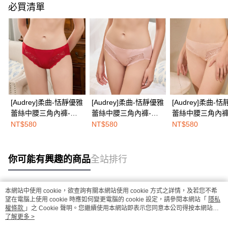
必買清單
[Audrey]柔曲-恬靜優雅
[Audrey]柔曲-恬靜優雅
[Audrey]柔曲-
蕾絲中腰三角內褲-玫
蕾絲中腰三角內褲-蜜
蕾絲中腰三角內褲
瑰紅
桃粉
奶茶
NT$580
NT$580
NT$580
你可能有興趣的商品
全站排行
本網站中使用 cookie，欲查詢有關本網站使用 cookie 方式之詳情，及若您不希
熱門標籤
望在電腦上使用 cookie 時應如何變更電腦的 cookie 設定，請參閱本網站「
隱私
權條款
」之 Cookie 聲明。您繼續使用本網站即表示您同意本公司得按本網站使
用條款之 Cookie 聲明使用 cookie。
了解更多 >