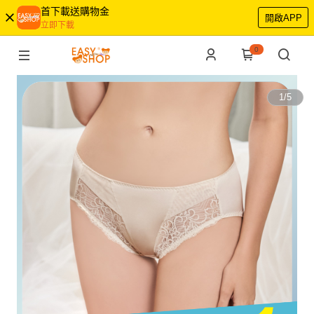
首下載送購物金
開啟APP
立即下載
0
1
/
5