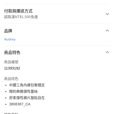
付款與運送方式
超取滿NT$1,500免運
付款方式
品牌
信用卡一次付款
Audrey
超商取貨付款
商品特色
LINE Pay
商品編號
Apple Pay
11393192
悠遊付
商品特色
Google Pay
中腰三角內褲包臀穩定
全支付
簡約典雅彈性蕾絲
舒柔彈性褲片服貼自在
全盈+PAY
3808387_CA
AFTEE先享後付