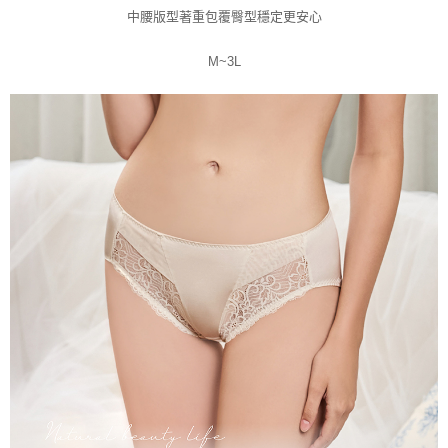
中腰版型著重包覆臀型穩定更安心
M~3L