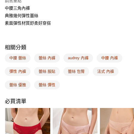
銷售重點
相關說明
中腰三角內褲
【關於「AFTEE先享後付」】
ATM付款
AFTEE先享後付是「在收到商品之後才付款」的支付方式。 讓您購物簡單
典雅幾何彈性蕾絲
便利好安心！
素面彈性材質舒柔好穿搭
１．簡單：不需註冊會員、不需綁卡、不需儲值。
運送方式
２．便利：只要手機號碼，簡訊認證，即可結帳。
３．安心：先確認商品／服務後，再付款。
全家取付
每筆NT$100，滿NT$1,500(含以上)免運費
【「AFTEE先享後付」結帳流程】
相關分類
１．於結帳方式選擇「AFTEE先享後付」後，將跳轉至「AFTEE先享後付」
付款後全家取貨
結帳頁面，進行簡訊認證並確認金額後，即可完成結帳。
中腰 蕾絲
蕾絲 內褲
audrey 內褲
中腰 內褲
２．訂單成立數日內，您將收到繳費通知簡訊。
每筆NT$100，滿NT$1,500(含以上)免運費
３．收到繳費通知簡訊後14天內，點擊此簡訊中的連結，可透過四大超商／
彈性 內褲
蕾絲 服貼
蕾絲 包臀
法式 內褲
ATM／網路銀行／等多元方式進行付款，方視為交易完成。
7-11取付
※ 請注意：結帳手續完成當下不需立刻繳費，但若您需要取消訂單，請聯絡
每筆NT$100，滿NT$1,500(含以上)免運費
購買商品的店家。未經商家同意取消之訂單仍視為有效，需透過AFTEE先享
蕾絲 優雅
蕾絲 彈性
後付繳納相關費用。
付款後7-11取貨
※ 交易是否成功請以「AFTEE先享後付 」之結帳頁面顯示為準，若有關於
是否繳費成功／繳費後需取消欲退款等相關疑問，請聯繫「AFTEE先享後付
必買清單
每筆NT$100，滿NT$1,500(含以上)免運費
客戶支援中心」
https://netprotections.freshdesk.com/support/home
宅配
【注意事項】
１．透過由恩沛科技股份有限公司提供之「AFTEE先享後付」服務完成之交
每筆NT$100，滿NT$1,500(含以上)免運費
易，需依本服務之必要範圍內提供個人資料，並將交易相關給付款項請求債
權轉讓予恩沛科技股份有限公司。
EASY SHOP門市速取