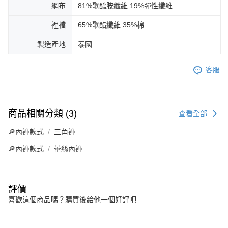
網布
81%聚醯胺纖維 19%彈性纖維
裡襠
65%聚酯纖維 35%棉
製造產地
泰國
客服
商品相關分類 (3)
查看全部
🔎內褲款式
三角褲
🔎內褲款式
蕾絲內褲
評價
喜歡這個商品嗎？購買後給他一個好評吧