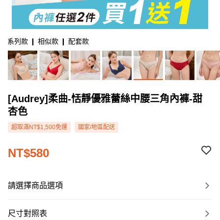
系列款 ❙ 相似款 ❙ 配套款
[Audrey]柔曲-恬靜優雅蕾絲中腰三角內褲-甜
杏色
超取滿NT$1,500免運
國家/地區配送
NT$580
請選擇商品選項
尺寸對照表