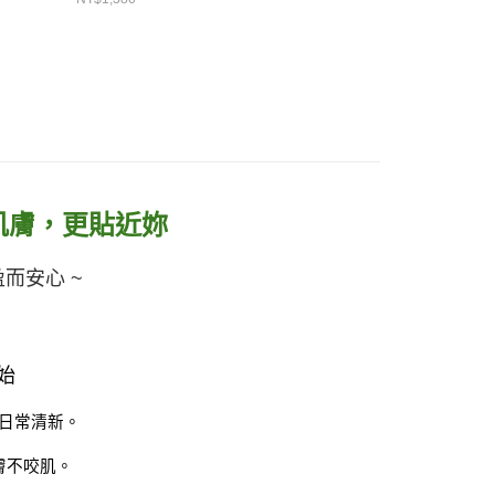
肌膚，更貼近妳
而安心 ~
始
日常清新。
膚不咬肌。