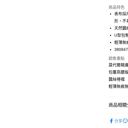
商品特色
悠遊付
表布採用
Google Pa
形，不
天然蠶
全支付
U型包臀
全盈+PAY
輕薄無
38084
AFTEE先
相關說明
銷售重點
【關於「A
莫代爾親
ATM付款
AFTEE
包覆高腰
便利好安
１．簡單
蠶絲裡襠
２．便利
運送方式
輕薄無痕
３．安心
全家取付
【「AFT
每筆NT$1
１．於結帳
商品相關分
付」結帳
付款後全
２．訂單
❙ iMEW
３．收到繳
分享
每筆NT$1
／ATM／
🔎內褲款