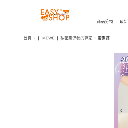
商品分類
最新
首頁
❙ iMEWE ❙ 私密肌保養的專家
蜜臀褲