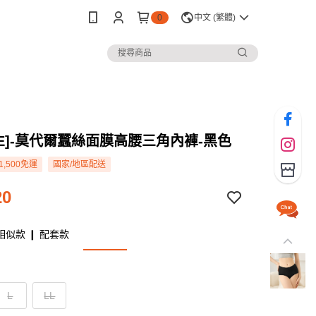
0
中文 (繁體)
WE]-莫代爾蠶絲面膜高腰三角內褲-黑色
1,500免運
國家/地區配送
20
相似款 ❙ 配套款
L
LL