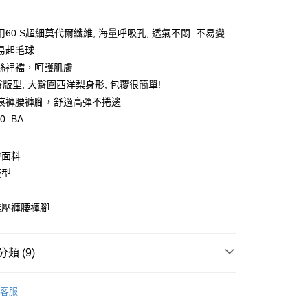
60 S超細莫代爾纖維, 海量呼吸孔, 透氣不悶. 不易變
y
易起毛球
絲裡襠，呵護肌膚
版型, 大臀圍西洋梨身形, 包覆很簡單!
痕褲腰褲腳，舒適高彈不捲邊
70_BA
享後付
FTEE先享後付」】
膚面料
先享後付是「在收到商品之後才付款」的支付方式。 讓您購物簡單
版型
心！
：不需註冊會員、不需綁卡、不需儲值。
：只要手機號碼，簡訊認證，即可結帳。
無壓褲腰褲腳
：先確認商品／服務後，再付款。
EE先享後付」結帳流程】
00，滿NT$1,500(含以上)免運費
方式選擇「AFTEE先享後付」後，將跳轉至「AFTEE先享後
類 (9)
頁面，進行簡訊認證並確認金額後，即可完成結帳。
家取貨
成立數日內，您將收到繳費通知簡訊。
E ❙ 私密肌保養的專家
蜜臀褲
費通知簡訊後14天內，點擊此簡訊中的連結，可透過四大超商
客服
00，滿NT$1,500(含以上)免運費
網路銀行／等多元方式進行付款，方視為交易完成。
式
三角褲