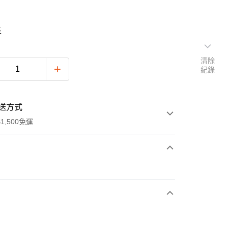
表
清除
紀錄
送方式
1,500免運
次付款
付款