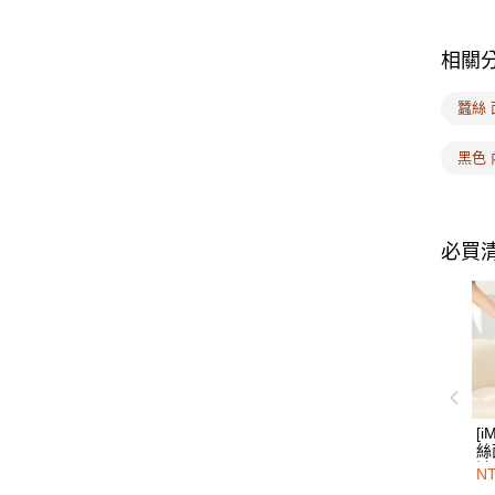
相關
蠶絲
黑色 
必買
[
絲
褲
NT