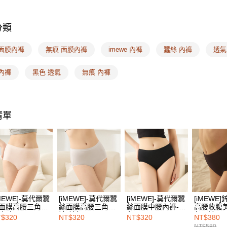
※ 請注意
7-11取付
絡購買商品
🔎內褲款
先享後付
每筆NT$1
分類
🔎內褲款
※ 交易是
是否繳費成
付款後7-1
🔎材質搜
付客戶支
 面膜內褲
無痕 面膜內褲
imewe 內褲
蠶絲 內褲
透氣
每筆NT$1
🔎內褲款
【注意事
內褲
黑色 透氣
無痕 內褲
宅配
１．透過由
🔎材質搜
交易，需
每筆NT$1
求債權轉
❙ 多件優
２．關於
EASY S
https://aft
❙ 26週年
清單
免運費
３．未成
「AFTE
海外配送
任。
４．使用「
即時審查
結果請求
５．嚴禁
形，恩沛
動。
iMEWE]-莫代爾蠶
[iMEWE]-莫代爾蠶
[iMEWE]-莫代爾蠶
[iMEWE
面膜高腰三角內
絲面膜高腰三角內
絲面膜中腰內褲-黑
高腰收腹
-粉色
褲-鉑灰
色
角內褲-顯
$320
NT$320
NT$320
NT$380
NT$580