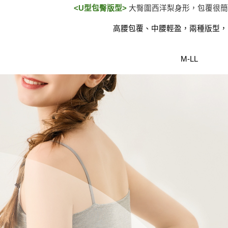
<
U型包臀版型
>
大臀圍西洋梨身形，包覆很
高腰包覆
、
中腰輕盈，兩種版型，
M-LL