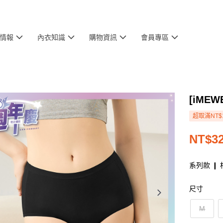
情報
內衣知識
購物資訊
會員專區
[iME
超取滿NT$
NT$3
系列款 ❙ 
尺寸
M