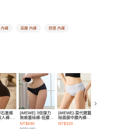
：結帳手續完成當下不需立刻繳費，但若您需要取消訂單，請聯
的店家。未經商家同意取消之訂單仍視為有效，需透過AFTEE
式
無痕內褲
繳納相關費用。
00，滿NT$1,500(含以上)免運費
式
高腰內褲
否成功請以「AFTEE先享後付 」之結帳頁面顯示為準，若有關於
功／繳費後需取消欲退款等相關疑問，請聯繫「AFTEE先享後
1取貨
尋
天絲™TENCEL
援中心」
https://netprotections.freshdesk.com/support/home
 內褲
高腰 內褲
舒適 內褲
00，滿NT$1,500(含以上)免運費
式
素面內褲
項】
恩沛科技股份有限公司提供之「AFTEE先享後付」服務完成之
尋
天然輕柔蠶絲
依本服務之必要範圍內提供個人資料，並將交易相關給付款項請
00，滿NT$1,500(含以上)免運費
讓予恩沛科技股份有限公司。
惠專區 ❙
臀貨在這 ❘ 內褲買一送一（任選2件）
個人資料處理事宜，請瀏覽以下網址：
HOP門市速取
ee.tw/terms/#terms3
慶 ❙
26週年慶 ❘ 內褲買一送一
年的使用者請事先徵得法定代理人或監護人之同意方可使用
E先享後付」，若未經同意申辦者引起之損失，本公司不負相關責
查看運費
AFTEE先享後付」時，將依據個別帳號之用戶狀況，依本公司
核予不同之上限額度；若仍有額度不足之情形，本公司將視審查
用戶進行身份認證。
一人註冊多個帳號或使用他人資訊註冊。若發現惡意使用之情
科技股份有限公司將有權停止該用戶之使用額度並採取法律行
]鋅石墨烯
[iMEWE] 3倍彈力
[iMEWE]-莫代爾蠶
[iMEWE]-魔塑提
美人褲-三
無痕蕾絲褲-低腰窄
絲面膜中腰內褲-淺
收腹超高腰三角束
瘦黑
邊三角內褲(2件
藍
褲-絲絨黑
NT$690
NT$320
NT$680
組)-黑白經典
NT$1,380