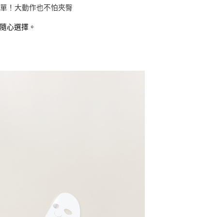
簡單！大動作也不怕夾臀
隨心選擇。