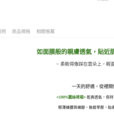
說明
商品規格
相關推薦
如面膜般的親膚透氣，貼近
~ 柔軟得像踩在雲朵上，輕盈
一天的舒適，從裡開
<100%蠶絲裡襠> 
乾爽透氣，保持
輕薄褲腰與褲腳，無痕零壓，貼