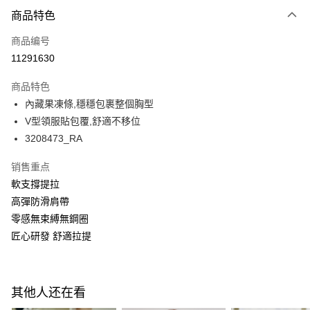
付款方式
商品特色
信用卡一次付款
商品编号
超商取货付款
11291630
LINE Pay
商品特色
Apple Pay
內藏果凍條,穩穩包裹整個胸型
V型領服貼包覆,舒適不移位
悠遊付
3208473_RA
Google Pay
销售重点
PXPay Plus
軟支撐提拉
高彈防滑肩帶
Plus PAY
零感無束縛無鋼圈
AFTEE先享后付
匠心研發 舒適拉提
相关说明
一、關於 AFTEE先享後付
ATM付款
1. 於付款方式選擇AFTEE先享後付，將跳出AFTEE先享後付手機驗證視
窗。
其他人还在看
2. 進行簡訊驗證之後，即可完成結帳手續。
运送方式