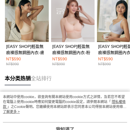
[EASY SHOP]輕盈無
[EASY SHOP]輕盈無
[EASY SHOP]
痕裸感無鋼圈內衣-膚
痕裸感無鋼圈內衣-粉
痕裸感無鋼圈內衣
NT$590
NT$590
NT$590
NT$990
NT$990
NT$990
本分类热销
全站排行
本網站中使用cookie，欲查詢有關本網站使用cookie方式之詳情，及若您不希望
热门标签
在電腦上使用cookie時應如何變更電腦的cookie設定，請參閱本網站「
隱私權條
款
」之Cookie聲明。您繼續使用本網站即表示您同意本公司得按本網站使用條款
之Cookie聲明使用cookie。
了解更多 >
我知道了