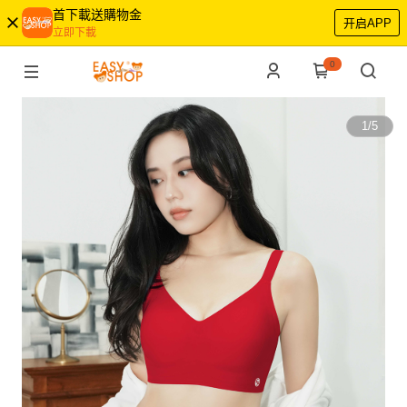
首下載送購物金
开启APP
立即下載
0
1
/
5