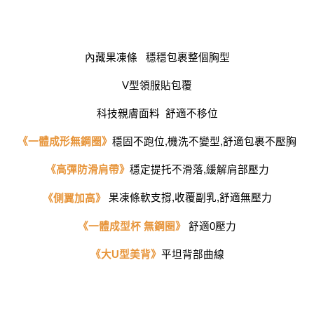
處理、利用，詳參 AFTEE 官網之『個人資料蒐集、處理及利用告知聲明』
（
https://aftee.tw/privacypolicy/
）。
若款項超過繳費期限，將根據當次的金額加收年利率 16% 的逾期滯納金。
未成年的使用者，請事先徵得法定代理人或監護人之同意方可使用
內藏果凍條   穩穩包裹整個胸型
AFTEE。
V型領服貼包覆
若您對於個人資料之處理、利用有任何疑問，或欲行使相關法律權利，請聯
繫恩沛科技股份有限公司。若您不同意我們將上開所示之個人資料，連同必
科技親膚面料  舒適不移位
要之購買訂單資訊提供予 AFTEE ，或讓 AFTEE 蒐集處理利用您的個人資
料，請勿選用本服務。
《一體成形無鋼圈》
穩固不跑位,機洗不變型,舒適包裹不壓胸
《高彈防滑肩帶》
穩定提托不滑落,緩解肩部壓力
果凍條軟支撐,收覆副乳,舒適無壓力
《側翼加高》
《一體成型杯 無鋼圈》
 舒適0壓力
《大U型美背》
平坦背部曲線