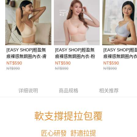
3. 訂單確認後不需事先繳費，商品會配送至您的指定地址。
4. 下訂完成後，您的手機會收到一封繳費通知簡訊，APP會員則會收到
全家取付
AFTEE APP推播通知。
每笔NT$100，满NT$1,500(含以上)免运费
5. 收到商品當下無需繳費，確認無誤後，請再利用繳費通知簡訊或AFTEE
APP於四大便利商店‧ATM/網銀等方式進行付款。
付款後全家取貨
請留意繳費期限為 14 天。唯有下載 AFTEE App 成為 AFTEE 會員者方能享
每笔NT$100，满NT$1,500(含以上)免运费
有最長 45 天內付款之服務。
7-11取付
[EASY SHOP]輕盈無
[EASY SHOP]輕盈無
[EASY SHOP]
繳費期限，為商家向您請款的時間，再加上使用AFTEE可延長的天數所計算
每笔NT$100，满NT$1,500(含以上)免运费
出。使用AFTEE下訂可以延長您收到商品前的繳費天數，但無法保證一定能
痕裸感無鋼圈內衣-膚
痕裸感無鋼圈內衣-粉
痕裸感無鋼圈內衣
夠在期限內收到商品(例如:預購商品或預計到貨時間較長者)。因此無論收到
NT$590
NT$590
NT$590
付款後7-11取貨
商品與否，仍需要請您在AFTEE規定的時間內完成繳費。
NT$990
NT$990
NT$990
每笔NT$100，满NT$1,500(含以上)免运费
二、付款限制
1. 初次使用 AFTEE 時，將依認證結果及本公司審查結果，核予每個人不同
宅配
之上限額度
详细说明
商品规格
相关推荐
2. 結帳金額須大於NT$30
每笔NT$100，满NT$1,500(含以上)免运费
3. 目前僅支援台灣會員
EASY SHOP門市速取
三、聲明條款
軟支撐提拉包覆
免运费
「AFTEE先享後付」(下稱本服務)乃由恩沛科技股份有限公司(下稱 AFTEE )
所提供，並由 AFTEE 向您收取款項。因使用本服務所須提供之個人資料(包
海外配送
查看运费
含但不限於訂購人姓名、電話，收件人姓名、電話、收件地址)，將交付予
匠心研發  舒適拉提
AFTEE 於本服務必要服務範圍內運用。關於 AFTEE 對於個人資料之蒐集、