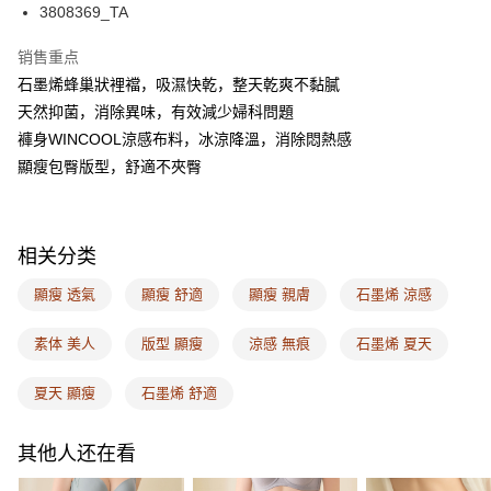
相关说明
3808369_TA
一、關於 AFTEE先享後付
ATM付款
1. 於付款方式選擇AFTEE先享後付，將跳出AFTEE先享後付手機驗證視
销售重点
窗。
石墨烯蜂巢狀裡襠，吸濕快乾，整天乾爽不黏膩
2. 進行簡訊驗證之後，即可完成結帳手續。
运送方式
3. 訂單確認後不需事先繳費，商品會配送至您的指定地址。
天然抑菌，消除異味，有效減少婦科問題
4. 下訂完成後，您的手機會收到一封繳費通知簡訊，APP會員則會收到
全家取付
褲身WINCOOL涼感布料，冰涼降溫，消除悶熱感
AFTEE APP推播通知。
每笔NT$100，满NT$1,500(含以上)免运费
顯瘦包臀版型，舒適不夾臀
5. 收到商品當下無需繳費，確認無誤後，請再利用繳費通知簡訊或AFTEE
APP於四大便利商店‧ATM/網銀等方式進行付款。
付款後全家取貨
請留意繳費期限為 14 天。唯有下載 AFTEE App 成為 AFTEE 會員者方能享
每笔NT$100，满NT$1,500(含以上)免运费
有最長 45 天內付款之服務。
相关分类
7-11取付
繳費期限，為商家向您請款的時間，再加上使用AFTEE可延長的天數所計算
顯瘦 透氣
顯瘦 舒適
顯瘦 親膚
石墨烯 涼感
每笔NT$100，满NT$1,500(含以上)免运费
出。使用AFTEE下訂可以延長您收到商品前的繳費天數，但無法保證一定能
夠在期限內收到商品(例如:預購商品或預計到貨時間較長者)。因此無論收到
素体 美人
版型 顯瘦
涼感 無痕
石墨烯 夏天
付款後7-11取貨
商品與否，仍需要請您在AFTEE規定的時間內完成繳費。
每笔NT$100，满NT$1,500(含以上)免运费
二、付款限制
夏天 顯瘦
石墨烯 舒適
1. 初次使用 AFTEE 時，將依認證結果及本公司審查結果，核予每個人不同
宅配
之上限額度
2. 結帳金額須大於NT$30
每笔NT$100，满NT$1,500(含以上)免运费
其他人还在看
3. 目前僅支援台灣會員
EASY SHOP門市速取