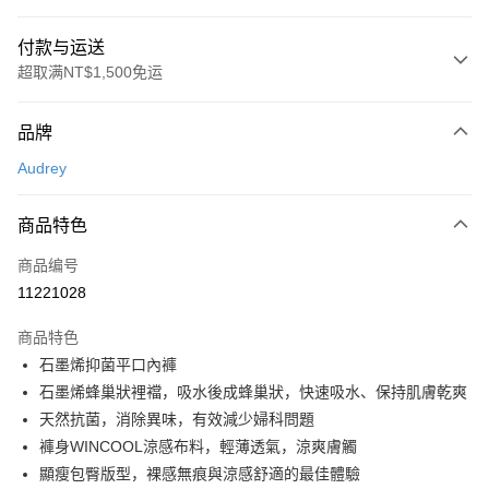
付款与运送
超取满NT$1,500免运
付款方式
品牌
信用卡一次付款
Audrey
超商取货付款
商品特色
LINE Pay
商品编号
Apple Pay
11221028
悠遊付
商品特色
Google Pay
石墨烯抑菌平口內褲
PXPay Plus
石墨烯蜂巢狀裡襠，吸水後成蜂巢狀，快速吸水、保持肌膚乾爽
天然抗菌，消除異味，有效減少婦科問題
Plus PAY
褲身WINCOOL涼感布料，輕薄透氣，涼爽膚觸
AFTEE先享后付
顯瘦包臀版型，裸感無痕與涼感舒適的最佳體驗