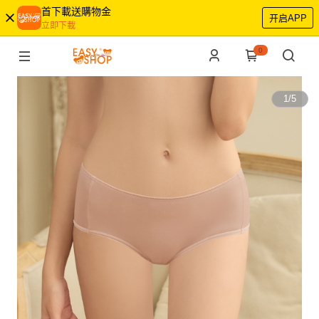
首下載送購物金
开启APP
立即下載
0
1
/
5