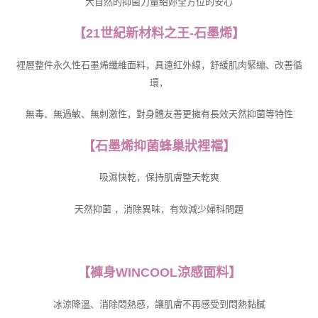
大自然的抑菌力量給妳全方位的安心
【21世紀新材料之王-石墨烯】
裡層整件永久性石墨烯纖維面料，具遠紅外線，舒緩肌肉緊繃、改善循
環，
無毒、無過敏、無刺激性，對身體友善更擁有長效天然抑菌等特性
【石墨烯抑菌蜂巢狀裡襠】
吸濕快乾，保持肌膚整天乾爽
天然抑菌 ，消除異味，有效減少婦科問題
【褲身WINCOOL涼感面料】
冰涼降溫、消除悶熱感，讓肌膚不再感受到悶熱黏膩