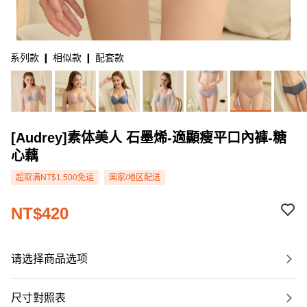
系列款 ❙ 相似款 ❙ 配套款
[Audrey]素体美人 石墨烯-適顯瘦平口內褲-糖
心藕
超取满NT$1,500免运
国家/地区配送
NT$420
请选择商品选项
尺寸對照表