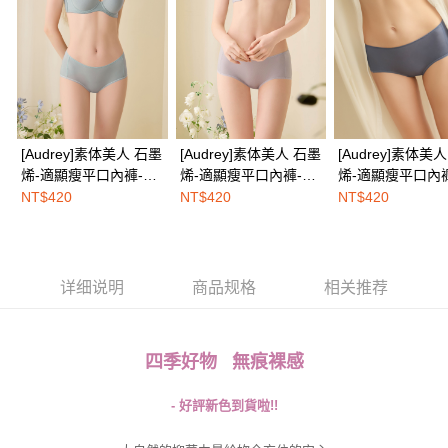
三、聲明條款
免运费
「AFTEE先享後付」(下稱本服務)乃由恩沛科技股份有限公司(下稱 AFTEE )
所提供，並由 AFTEE 向您收取款項。因使用本服務所須提供之個人資料(包
海外配送
查看运费
含但不限於訂購人姓名、電話，收件人姓名、電話、收件地址)，將交付予
AFTEE 於本服務必要服務範圍內運用。關於 AFTEE 對於個人資料之蒐集、
處理、利用，詳參 AFTEE 官網之『個人資料蒐集、處理及利用告知聲明』
（
https://aftee.tw/privacypolicy/
）。
[Audrey]素体美人 石墨
[Audrey]素体美人 石墨
[Audrey]素体美人 石
若款項超過繳費期限，將根據當次的金額加收年利率 16% 的逾期滯納金。
烯-適顯瘦平口內褲-莫
烯-適顯瘦平口內褲-銀
烯-適顯瘦平口內
未成年的使用者，請事先徵得法定代理人或監護人之同意方可使用
AFTEE。
蘭綠
光灰
海藍
NT$420
NT$420
NT$420
若您對於個人資料之處理、利用有任何疑問，或欲行使相關法律權利，請聯
繫恩沛科技股份有限公司。若您不同意我們將上開所示之個人資料，連同必
要之購買訂單資訊提供予 AFTEE ，或讓 AFTEE 蒐集處理利用您的個人資
料，請勿選用本服務。
详细说明
商品规格
相关推荐
四季好物 無痕裸感
- 好評新色到貨啦!!