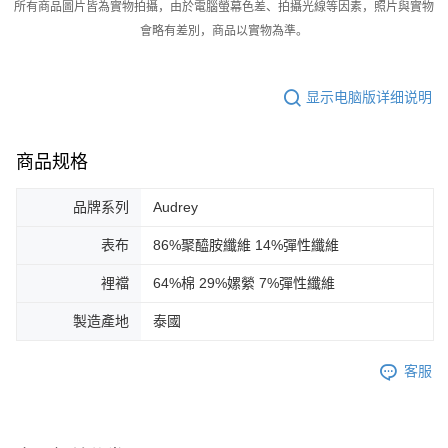
所有商品圖片皆為實物拍攝，由於電腦螢幕色差、拍攝光線等因素，照片與實物
會略有差別，商品以實物為準。
显示电脑版详细说明
商品规格
品牌系列
Audrey
表布
86%聚醯胺纖維 14%彈性纖維
裡襠
64%棉 29%嫘縈 7%彈性纖維
製造產地
泰國
客服