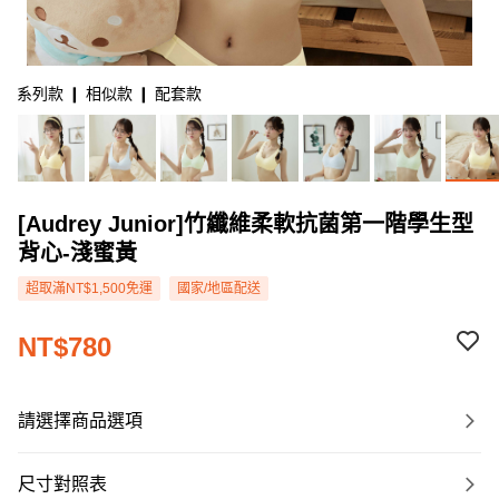
系列款 ❙ 相似款 ❙ 配套款
[Audrey Junior]竹纖維柔軟抗菌第一階學生型
背心-淺蜜黃
超取滿NT$1,500免運
國家/地區配送
NT$780
請選擇商品選項
尺寸對照表