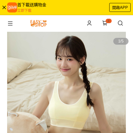
首下載送購物金
開啟APP
立即下載
0
1
/
5