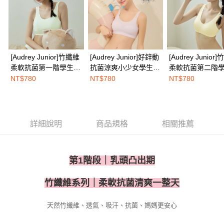
２．關於個人資料處理事宜，請瀏覽以下網址：
免運費
https://aftee.tw/terms/#terms3
３．未成年的使用者請事先徵得法定代理人或監護人之同意方可使用
海外配送
查看運費
「AFTEE先享後付」，若未經同意申辦者引起之損失，本公司不負相關責
任。
４．使用「AFTEE先享後付」時，將依據個別帳號之用戶狀況，依本公司即
[Audrey Junior]竹纖維
[Audrey Junior]好鋅動
[Audrey Junior
時審查核予不同之上限額度；若仍有額度不足之情形，本公司將視審查結果
柔軟抗菌第一階學生型
抗菌涼爽小少女學生型
柔軟抗菌第二階
請求用戶進行身份認證。
背心-嫩芽綠
寬版背心-輕柔紫
背心式內衣-淺蜜
NT$780
NT$780
NT$780
５．嚴禁一人註冊多個帳號或使用他人資訊註冊。若發現惡意使用之情形，
恩沛科技股份有限公司將有權停止該用戶之使用額度並採取法律行動。
詳細說明
商品規格
相關推薦
第1階段｜乳頭凸出期
竹纖維系列｜柔軟抗菌清爽一整天
天然竹纖維、透氣、吸汗、抗菌、媽媽更安心