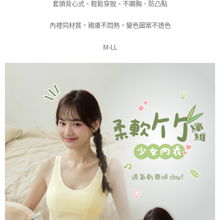
套頭背心式、輕鬆穿脫、不顯胸、防凸點
內裡同材質，親膚不悶熱，變色圖案不透色
M-LL