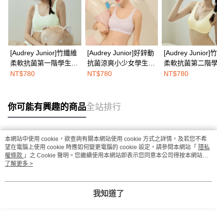
[Audrey Junior]竹纖維
[Audrey Junior]好鋅動
[Audrey Junior
柔軟抗菌第一階學生型
抗菌涼爽小少女學生型
柔軟抗菌第二階
背心-嫩芽綠
寬版背心-輕柔紫
背心式內衣-淺蜜
NT$780
NT$780
NT$780
你可能有興趣的商品
全站排行
本網站中使用 cookie，欲查詢有關本網站使用 cookie 方式之詳情，及若您不希
熱門標籤
望在電腦上使用 cookie 時應如何變更電腦的 cookie 設定，請參閱本網站「
隱私
權條款
」之 Cookie 聲明。您繼續使用本網站即表示您同意本公司得按本網站使
用條款之 Cookie 聲明使用 cookie。
了解更多 >
我知道了