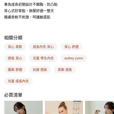
相關說明
專為成長初期設計不顯胸、防凸點
【關於「AFTEE先享後付」】
背心式好穿脫，無壓舒適一整天
ATM付款
AFTEE先享後付是「在收到商品之後才付款」的支付方式。 讓您購物簡單
便利好安心！
親膚柔軟不刺激，呵護敏感肌
１．簡單：不需註冊會員、不需綁卡、不需儲值。
運送方式
２．便利：只要手機號碼，簡訊認證，即可結帳。
３．安心：先確認商品／服務後，再付款。
全家取付
相關分類
每筆NT$100，滿NT$1,500(含以上)免運費
【「AFTEE先享後付」結帳流程】
１．於結帳方式選擇「AFTEE先享後付」後，將跳轉至「AFTEE先享後付」
背心 柔軟
成長內衣 背心
背心 舒適
付款後全家取貨
結帳頁面，進行簡訊認證並確認金額後，即可完成結帳。
２．訂單成立數日內，您將收到繳費通知簡訊。
每筆NT$100，滿NT$1,500(含以上)免運費
３．收到繳費通知簡訊後14天內，點擊此簡訊中的連結，可透過四大超商／
透氣 背心
兒童 學生內衣
audrey junior
ATM／網路銀行／等多元方式進行付款，方視為交易完成。
7-11取付
※ 請注意：結帳手續完成當下不需立刻繳費，但若您需要取消訂單，請聯絡
圖案 舒適
抗菌 透氣
柔軟 透氣
每筆NT$100，滿NT$1,500(含以上)免運費
購買商品的店家。未經商家同意取消之訂單仍視為有效，需透過AFTEE先享
後付繳納相關費用。
付款後7-11取貨
※ 交易是否成功請以「AFTEE先享後付 」之結帳頁面顯示為準，若有關於
兒童 成長內衣
是否繳費成功／繳費後需取消欲退款等相關疑問，請聯繫「AFTEE先享後付
每筆NT$100，滿NT$1,500(含以上)免運費
客戶支援中心」
https://netprotections.freshdesk.com/support/home
必買清單
宅配
【注意事項】
１．透過由恩沛科技股份有限公司提供之「AFTEE先享後付」服務完成之交
每筆NT$100，滿NT$1,500(含以上)免運費
易，需依本服務之必要範圍內提供個人資料，並將交易相關給付款項請求債
權轉讓予恩沛科技股份有限公司。
EASY SHOP門市速取