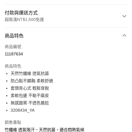
付款與運送方式
超取滿NT$1,500免運
付款方式
商品特色
信用卡一次付款
商品編號
超商取貨付款
11187634
LINE Pay
商品特色
Apple Pay
天然竹纖維 透氣抗菌
防凸點不顯胸 柔軟舒適
悠遊付
套頭背心式 輕鬆穿脫
Google Pay
柔軟包邊 不勒不磨皮
無感圖案 不透色尷尬
全支付
3208434_YA
全盈+PAY
銷售重點
AFTEE先享後付
竹纖維 透氣吸汗、天然抗菌，適合悶熱氣候