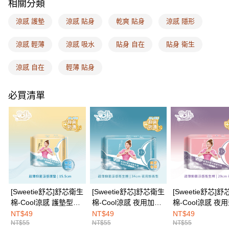
ATM付款
相關分類
AFTEE先享後付是「在收到商品之後才付款」的支付方式。 讓您購物簡單
便利好安心！
１．簡單：不需註冊會員、不需綁卡、不需儲值。
涼感 護墊
涼感 貼身
乾爽 貼身
涼感 隱形
運送方式
２．便利：只要手機號碼，簡訊認證，即可結帳。
３．安心：先確認商品／服務後，再付款。
全家取付
涼感 輕薄
涼感 吸水
貼身 自在
貼身 衛生
每筆NT$100，滿NT$1,500(含以上)免運費
【「AFTEE先享後付」結帳流程】
１．於結帳方式選擇「AFTEE先享後付」後，將跳轉至「AFTEE先享後付」
涼感 自在
輕薄 貼身
付款後全家取貨
結帳頁面，進行簡訊認證並確認金額後，即可完成結帳。
２．訂單成立數日內，您將收到繳費通知簡訊。
每筆NT$100，滿NT$1,500(含以上)免運費
必買清單
３．收到繳費通知簡訊後14天內，點擊此簡訊中的連結，可透過四大超商／
ATM／網路銀行／等多元方式進行付款，方視為交易完成。
7-11取付
※ 請注意：結帳手續完成當下不需立刻繳費，但若您需要取消訂單，請聯絡
每筆NT$100，滿NT$1,500(含以上)免運費
購買商品的店家。未經商家同意取消之訂單仍視為有效，需透過AFTEE先享
後付繳納相關費用。
付款後7-11取貨
※ 交易是否成功請以「AFTEE先享後付 」之結帳頁面顯示為準，若有關於
是否繳費成功／繳費後需取消欲退款等相關疑問，請聯繫「AFTEE先享後付
每筆NT$100，滿NT$1,500(含以上)免運費
客戶支援中心」
https://netprotections.freshdesk.com/support/home
宅配
【注意事項】
１．透過由恩沛科技股份有限公司提供之「AFTEE先享後付」服務完成之交
每筆NT$100，滿NT$1,500(含以上)免運費
[Sweetie舒芯]舒芯衛生
[Sweetie舒芯]舒芯衛生
[Sweetie舒芯]
易，需依本服務之必要範圍內提供個人資料，並將交易相關給付款項請求債
棉-Cool涼感 護墊型
棉-Cool涼感 夜用加長
棉-Cool涼感 夜
權轉讓予恩沛科技股份有限公司。
EASY SHOP門市速取
15.5cm(20片)
型34cm(6片)
29cm(7片)
NT$49
NT$49
NT$49
２．關於個人資料處理事宜，請瀏覽以下網址：
免運費
NT$55
NT$55
NT$55
https://aftee.tw/terms/#terms3