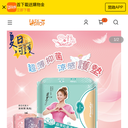
首下載送購物金
開啟APP
立即下載
0
1
/
2