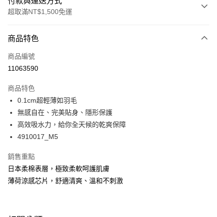
付款與運送方式
超取滿NT$1,500免運
付款方式
商品特色
信用卡一次付款
商品編號
超商取貨付款
11063590
LINE Pay
商品特色
Apple Pay
0.1cm超輕薄如羽毛
無感自在、完美貼身、隱形保護
悠遊付
高效吸水力，給你全天候的乾爽保障
Google Pay
4910017_M5
全支付
銷售重點
日本柔棉表層，極致柔軟呵護肌膚
全盈+PAY
薄荷涼感芯片，舒適清爽、溫和不刺激
AFTEE先享後付
相關說明
【關於「AFTEE先享後付」】