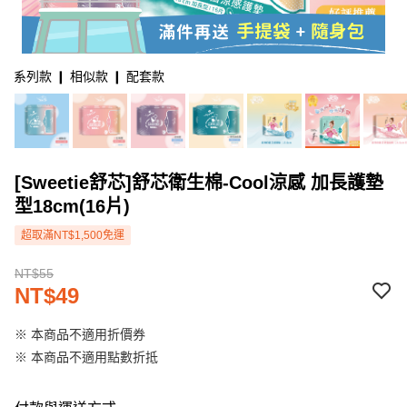
系列款 ❙ 相似款 ❙ 配套款
[Sweetie舒芯]舒芯衛生棉-Cool涼感 加長護墊
型18cm(16片)
超取滿NT$1,500免運
NT$55
NT$49
※ 本商品不適用折價券
※ 本商品不適用點數折抵