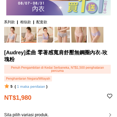
系列款 ❙ 相似款 ❙ 配套款
[Audrey]柔曲 零著感寬肩舒壓無鋼圈內衣-玫
瑰粉
Penuh Pengambilan di Kedai Serbaneka, NT$1,500 penghataran
percuma
Penghantaran Negara/Wilayah
5
(
1
maka penilaian
)
NT$1,980
Sila pilih variasi produk.