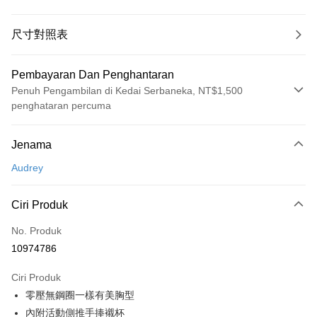
尺寸對照表
Pembayaran Dan Penghantaran
Penuh Pengambilan di Kedai Serbaneka, NT$1,500
penghataran percuma
Kaedah Pembayaran
Jenama
Kad Kredit (Bayaran Penuh)
Audrey
Pengambilan di Kedai Serbaneka
LINE Pay
Ciri Produk
Apple Pay
No. Produk
10974786
Easy Wallet
Ciri Produk
Google Pay
零壓無鋼圈一樣有美胸型
PXPay Plus
內附活動側推手捧襯杯