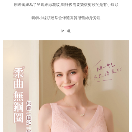
剔透蕾絲為了呈現細緻花紋,織好後需要繁複剪紗於是有小線頭
獨特小線頭通常會伴隨高質感蕾絲身旁喔
M~4L