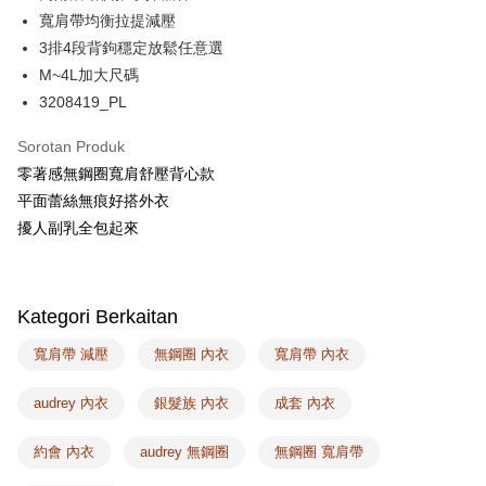
寬肩帶均衡拉提減壓
Plus PAY
3排4段背鉤穩定放鬆任意選
AFTEE
M~4L加大尺碼
Deskripsi
3208419_PL
Pertama, Mengenai Perkhidmatan AFTEE Beli Sekarang Bayar Kemudian
Pemindahan ATM
1. Dengan memilih AFTEE sebagai kaedah pembayaran, mesej
Sorotan Produk
pengesahan AFTEE akan muncul.
零著感無鋼圈寬肩舒壓背心款
2. Anda boleh meneruskan pembayaran selepas pengesahan SMS.
Pilihan Penghantaran
3. Tiada bayaran diperlukan apabila pesanan disahkan. Produk akan
平面蕾絲無痕好搭外衣
dihantar ke alamat yang ditetapkan.
全家取付
擾人副乳全包起來
4. Setelah pesanan disahkan, anda akan menerima SMS pembayaran
NT$100/pesanan | Penghantaran percuma untuk pesanan
manakala ahli aplikasi akan menerima pemberitahuan tolak aplikasi
NT$1,500 atau lebih
AFTEE.
5. Tiada bayaran diperlukan apabila anda menerima produk. Sila buat
pembayaran di empat kedai serbaneka utama, ATM atau perbankan
付款後全家取貨
Kategori Berkaitan
dalam talian dengan SMS pembayaran atau pemberitahuan tolak aplikasi
NT$100/pesanan | Penghantaran percuma untuk pesanan
AFTEE.
寬肩帶 減壓
無鋼圈 內衣
寬肩帶 內衣
NT$1,500 atau lebih
Sila ambil perhatian bahawa tempoh pembayaran adalah 14 hari. Walau
audrey 內衣
銀髮族 內衣
成套 內衣
7-11取付
bagaimanapun, bagi mereka yang telah memuat turun Aplikasi AFTEE
dan mendaftar sebagai ahli AFTEE boleh menikmati tempoh pembayaran
NT$100/pesanan | Penghantaran percuma untuk pesanan
sehingga 45 hari.
約會 內衣
audrey 無鋼圈
無鋼圈 寬肩帶
NT$1,500 atau lebih