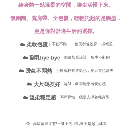
Jumlah yang diperakui untuk pengguna kali pertama yang lulus
給身體一點溫柔的空間，讓生活慢下來。
kelulusan boleh sehingga NT$10,000. Jika pengguna tidak membuat
pembayaran dalam tempoh tersebut, yuran pembayaran lewat sebanyak
20% setahun akan dikenakan. Pengguna bawah umur dikehendaki
無鋼圈、寬肩帶、全包覆，輕輕托起的是胸型，
mendapatkan kebenaran daripada ibu bapa atau penjaga yang sah
untuk menggunakan AFTEE.
更是你對舒適生活的選擇。
Sila hubungi NP Taiwan Inc. di
cs_tw@netprotections.co.jp
jika anda
mempunyai sebarang kebimbangan mengenai pemprosesan dan
☁️ 柔軟包覆
｜不勒不壓，一整天都像沒穿一樣輕盈
penggunaan pada data peribadi. Jika anda tidak bersetuju dengan data
peribadi yang disenaraikan seperti di atas akan dikumpul dan digunakan
☁️ 副乳bye-bye
｜側邊加高設計，集中不亂跑
oleh AFTEE, sila jangan gunakan perkhidmatan ini.
☁️ 透氣不悶熱
｜手捧襯杯有透氣孔，夏天穿也清爽
☁️ 大尺碼友好
｜從M～4L都能穿出安心感
☁️ 溫柔穩定感
｜360°彈性，穩定支撐各種身型
PS. 高級蕾絲才有! ~身上的小點圈不是起毛球喔