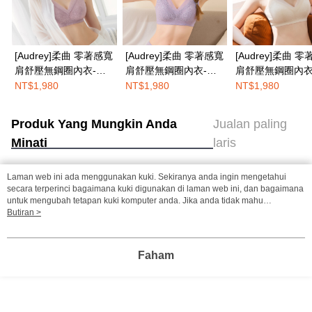
[Audrey]柔曲 零著感寬
[Audrey]柔曲 零著感寬
[Audrey]柔曲 
肩舒壓無鋼圈內衣-玫
肩舒壓無鋼圈內衣-淺
肩舒壓無鋼圈內衣
瑰紫
紫藤
麥膚
NT$1,980
NT$1,980
NT$1,980
Produk Yang Mungkin Anda
Jualan paling
Minati
laris
Laman web ini ada menggunakan kuki. Sekiranya anda ingin mengetahui
Tag Popular
secara terperinci bagaimana kuki digunakan di laman web ini, dan bagaimana
untuk mengubah tetapan kuki komputer anda. Jika anda tidak mahu
menggunakan kuki di komputer anda, sila rujuk penerangan mengenai kuki.
Butiran >
Dasar Privasi
Laman web ini ada menggunakan kuki. Sekiranya anda ingin
mengetahui secara terperinci bagaimana kuki digunakan di laman web ini,
dan bagaimana untuk mengubah tetapan kuki komputer anda. Jika anda tidak
Faham
mahu menggunakan kuki di komputer anda, sila rujuk penerangan mengenai
kuki.