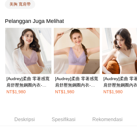
Tempoh pembayaran dikira dari masa kedai meminta pembayaran anda,
美胸 寬肩帶
付款後7-11取貨
ditambah dengan bilangan hari yang boleh dilanjutkan oleh AFTEE. Anda
boleh melanjutkan tempoh pembayaran anda sebelum anda menerima
NT$100/pesanan | Penghantaran percuma untuk pesanan
pesanan. Walau bagaimanapun, tiada jaminan bahawa anda boleh
Pelanggan Juga Melihat
NT$1,500 atau lebih
menerima pesanan anda semasa tempoh pembayaran (cth.: produk
prapesanan atau produk yang mungkin mengambil masa yang lebih
宅配
lama untuk dihantar). Oleh itu, anda dikehendaki membuat pembayaran
kepada AFTEE dalam tempoh sama ada anda menerima pesanan.
NT$100/pesanan | Penghantaran percuma untuk pesanan
NT$1,500 atau lebih
Kedua, Sekatan Pembayaran
1. Jumlah yang diperakui untuk pengguna kali pertama boleh sehingga
EASY SHOP門市速取
NT$10,000. Amaun diperakui sebenar yang diluluskan akan berdasarkan
keputusan pensijilan dan semakan oleh AFTEE.
Penghantaran percuma
2. Amaun perbelanjaan minimum mestilah lebih besar daripada NT$20.
3. Pada masa ini hanya tersedia untuk ahli Taiwan.
[Audrey]柔曲 零著感寬
[Audrey]柔曲 零著感寬
[Audrey]柔曲 
Penghantaran ke luar negara
Kadar Penghantaran
肩舒壓無鋼圈內衣-玫
肩舒壓無鋼圈內衣-淺
肩舒壓無鋼圈內衣
Ketiga, Syarat Perkhidmatan
瑰紫
紫藤
麥膚
NT$1,980
NT$1,980
NT$1,980
Perkhidmatan AFTEE Beli Sekarang Bayar Kemudian disediakan oleh NP
Taiwan, Inc. dan AFTEE akan membuat bil kepada pengguna. AFTEE
akan menggunakan data peribadi yang dikumpul (termasuk nama
pembeli, no. telefon, nama penerima, no. telefon, alamat penerima) untuk
penggunaan perkhidmatan. Sila rujuk kepada "Penyata Pengumpulan
Deskripsi
Spesifikasi
Rekomendasi
Data Peribadi, Pemprosesan, Penggunaan"
(https://aftee.tw/privacypolicy/
) untuk maklumat lanjut.