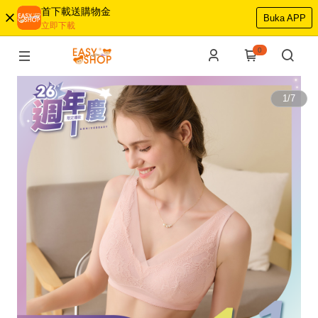
首下載送購物金
Buka APP
立即下載
0
1
/
7