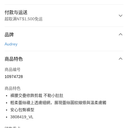
付款与运送
超取满NT$1,500免运
付款方式
品牌
信用卡一次付款
Audrey
超商取货付款
商品特色
LINE Pay
商品编号
Apple Pay
10974728
悠遊付
商品特色
Google Pay
褲腰交疊修飾剪裁 不勒小肚肚
PXPay Plus
輕柔蕾絲襯上透膚細網，展現蕾絲圖紋線條與溫柔膚觸
安心包臀褲型
Plus PAY
3808419_VL
AFTEE先享后付