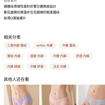
销售重点
相关说明
褲腰絲滑彈性面料折雙交疊無痕設計
一、關於 AFTEE先享後付
ATM付款
1. 於付款方式選擇AFTEE先享後付，將跳出AFTEE先享後付手機驗證視
繁花盛開彷彿漫步在花園裡的輕柔蕾絲
窗。
絲滑Q彈後褲片
2. 進行簡訊驗證之後，即可完成結帳手續。
运送方式
3. 訂單確認後不需事先繳費，商品會配送至您的指定地址。
4. 下訂完成後，您的手機會收到一封繳費通知簡訊，APP會員則會收到
全家取付
AFTEE APP推播通知。
每笔NT$100，满NT$1,500(含以上)免运费
5. 收到商品當下無需繳費，確認無誤後，請再利用繳費通知簡訊或AFTEE
相关分类
APP於四大便利商店‧ATM/網銀等方式進行付款。
付款後全家取貨
三角內褲 蕾絲
audrey 內褲
中腰 蕾絲
請留意繳費期限為 14 天。唯有下載 AFTEE App 成為 AFTEE 會員者方能享
每笔NT$100，满NT$1,500(含以上)免运费
有最長 45 天內付款之服務。
蕾絲 內褲
透膚 內褲
中腰 內褲
舒適 內褲
7-11取付
繳費期限，為商家向您請款的時間，再加上使用AFTEE可延長的天數所計算
每笔NT$100，满NT$1,500(含以上)免运费
出。使用AFTEE下訂可以延長您收到商品前的繳費天數，但無法保證一定能
內褲 線條
中腰 舒適
法式 內褲
夠在期限內收到商品(例如:預購商品或預計到貨時間較長者)。因此無論收到
付款後7-11取貨
商品與否，仍需要請您在AFTEE規定的時間內完成繳費。
其他人还在看
每笔NT$100，满NT$1,500(含以上)免运费
二、付款限制
1. 初次使用 AFTEE 時，將依認證結果及本公司審查結果，核予每個人不同
宅配
之上限額度
2. 結帳金額須大於NT$30
每笔NT$100，满NT$1,500(含以上)免运费
3. 目前僅支援台灣會員
EASY SHOP門市速取