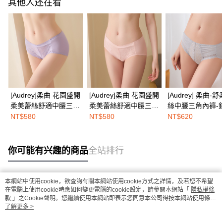
其他人还在看
[Audrey]柔曲 花園盛開
[Audrey]柔曲 花園盛開
[Audrey] 柔曲-
柔美蕾絲舒適中腰三角
柔美蕾絲舒適中腰三角
絲中腰三角內褲-
內褲-淺紫藤
內褲-玫瑰粉
灰
NT$580
NT$580
NT$620
你可能有兴趣的商品
全站排行
本網站中使用cookie，欲查詢有關本網站使用cookie方式之詳情，及若您不希望
热门标签
在電腦上使用cookie時應如何變更電腦的cookie設定，請參閱本網站「
隱私權條
款
」之Cookie聲明。您繼續使用本網站即表示您同意本公司得按本網站使用條款
之Cookie聲明使用cookie。
了解更多 >