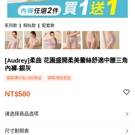
系列款 ❙ 相似款 ❙ 配套款
[Audrey]柔曲 花園盛開柔美蕾絲舒適中腰三角
內褲-銀灰
超取满NT$1,500免运
国家/地区配送
NT$580
请选择商品选项
尺寸對照表