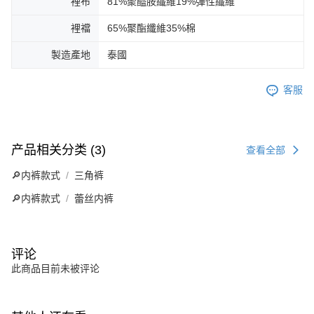
裡布
81%聚醯胺纖維19%彈性纖維
裡襠
65%聚酯纖維35%棉
製造產地
泰國
客服
产品相关分类 (3)
查看全部
🔎内裤款式
三角裤
🔎内裤款式
蕾丝内裤
评论
此商品目前未被评论