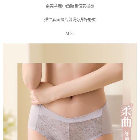
柔美華麗中凸顯自信安穩感
彈性素面褲片絲滑Q彈好舒柔
M-3L