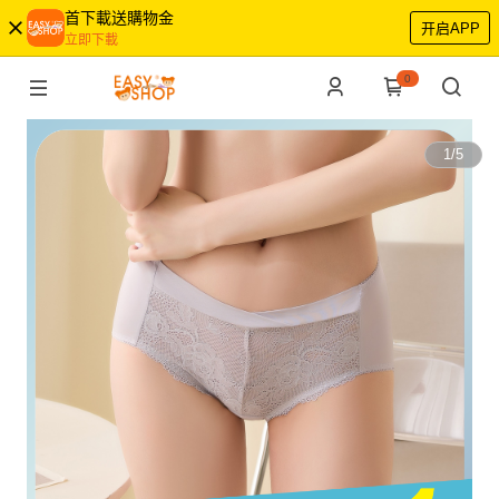
首下載送購物金
开启APP
立即下載
0
1
/
5