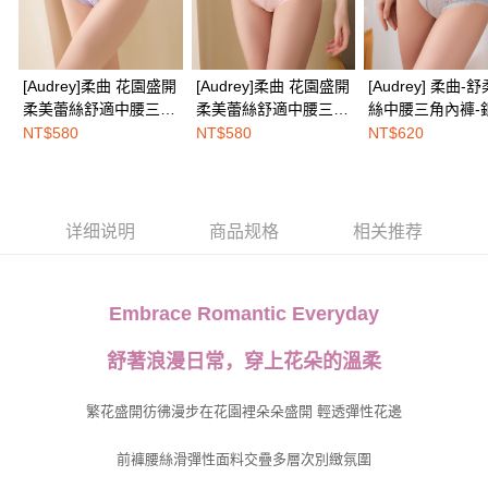
三、聲明條款
免运费
「AFTEE先享後付」(下稱本服務)乃由恩沛科技股份有限公司(下稱 AFTEE )
所提供，並由 AFTEE 向您收取款項。因使用本服務所須提供之個人資料(包
海外配送
查看运费
含但不限於訂購人姓名、電話，收件人姓名、電話、收件地址)，將交付予
[Audrey]柔曲 花園盛開
[Audrey]柔曲 花園盛開
[Audrey] 柔曲-
AFTEE 於本服務必要服務範圍內運用。關於 AFTEE 對於個人資料之蒐集、
柔美蕾絲舒適中腰三角
柔美蕾絲舒適中腰三角
絲中腰三角內褲-
處理、利用，詳參 AFTEE 官網之『個人資料蒐集、處理及利用告知聲明』
內褲-淺紫藤
內褲-玫瑰粉
灰
（
https://aftee.tw/privacypolicy/
）。
NT$580
NT$580
NT$620
若款項超過繳費期限，將根據當次的金額加收年利率 16% 的逾期滯納金。
未成年的使用者，請事先徵得法定代理人或監護人之同意方可使用
AFTEE。
详细说明
商品规格
相关推荐
若您對於個人資料之處理、利用有任何疑問，或欲行使相關法律權利，請聯
繫恩沛科技股份有限公司。若您不同意我們將上開所示之個人資料，連同必
要之購買訂單資訊提供予 AFTEE ，或讓 AFTEE 蒐集處理利用您的個人資
料，請勿選用本服務。
mbrace Romantic Everyday
E
舒著浪漫日常，穿上花朵的溫柔
繁花盛開彷彿漫步在花園裡朵朵盛開 輕透彈性花邊
前褲腰絲滑彈性面料交疊多層次別緻氛圍