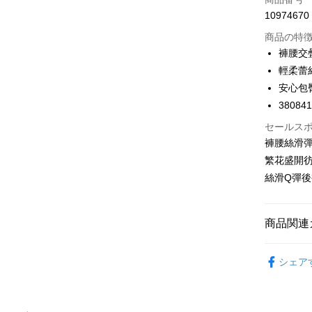
Apple Pay
10974670
Easy Walle
商品の特
褲腰交
Google Pa
輕柔蕾
安心包
PXPay Plu
38084
Plus Pay
セールス
AFTEE
褲腰絲滑
説明
繁花盛開
一、 AF
絲滑Q彈
ATM払い
1.お支払
ドウが表
2.SMS
3.注文す
商品関連
配送方法
す。
4.ご注文
全家取付
🔎パンテ
員の場合は
シェア
配送毎にNT
5.商品受
🔎パンテ
たはアプリ
付款後全
❙ セット
ングでお