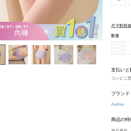
尺寸對照
数量
支払いと
コンビニ受
お支払い
ブランド
クレジット
Audrey
コンビニ
商品の特
LINE Pay
商品番号