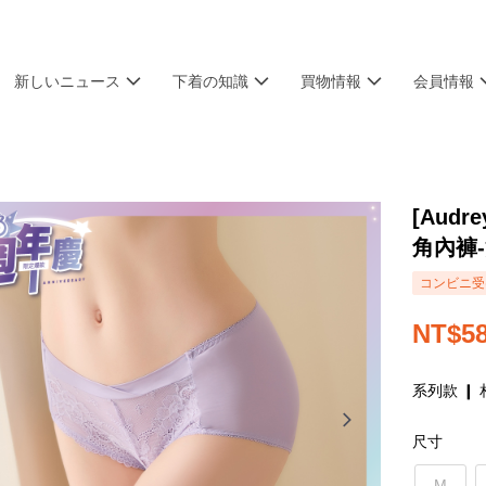
新しいニュース
下着の知識
買物情報
会員情報
[Aud
角內褲
コンビニ受け
NT$5
系列款 ❙ 
尺寸
M