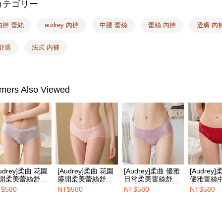
配送毎にNT
カテゴリー
❙ 26周年
代金納付期
無料
プリをダウ
7-11取付
以内まで
內褲 蕾絲
audrey 內褲
中腰 蕾絲
蕾絲 內褲
透膚 內
配送毎にNT
お支払期限
舒適
法式 內褲
付款後7-1
もとに計算
期限を延
配送毎にNT
（例：予
の有無に関
宅配
mers Also Viewed
二、支払
配送毎にNT
1.初回 
き、限度
EASY S
2.決済金額
送料無料
3.現在、
海外発送
三、利用規
プロテクシ
します。
Audrey]柔曲 花園
[Audrey]柔曲 花園
[Audrey]柔曲 優雅
[Audrey
文者の氏
開柔美蕾絲舒適
盛開柔美蕾絲舒適
日常柔美蕾絲舒適
優雅蕾絲
これに限ら
腰三角內褲-銀灰
中腰三角內褲-玫瑰
包覆中腰三角內褲-
內褲-玫瑰
$580
NT$580
NT$580
NT$580
されます。
粉
玫瑰紫
AFTEE
明』をご