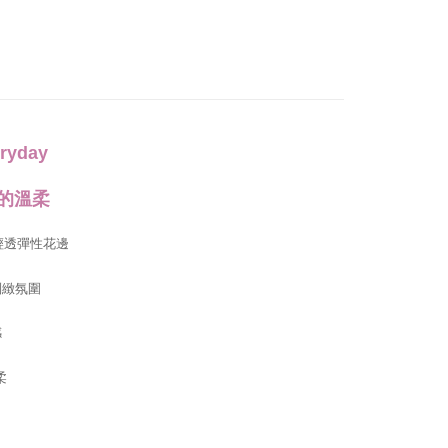
の初回ご利用の際に、審査を通過すれば、最高額がNT$10,000に
支払い期限を過ぎた場合、その金額に基づいて年利20%の遅
が加算されます。未成年の利用者は、事前に法定代理人または
意を得ればAFTEEをご利用いただけます。
の処理、利用について疑問がある、または関連する法律の権利
たい場合は、ネットプロテクションズ
rotections.co.jp
にご連絡ください。上記に示した個人情報
ryday
購入注文書とあわせてAFTEEにご提供いただく、または
にあなたの個人情報の収集、処理、利用を許可することににご同
けない場合は、当サービスを選択しないでください。
的溫柔
輕透彈性花邊
別緻氛圍
感
柔