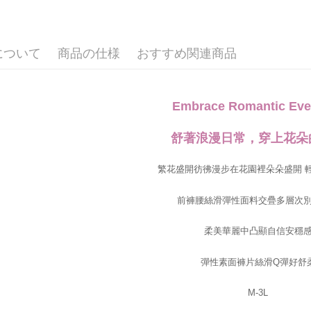
AFTEE
なります。
延滞納金
後見人の同
について
商品の仕様
おすすめ関連商品
個人情報
を行使し
cs_tw@netp
Embrace Romantic Eve
を、必要な
AFTEE
意いただ
舒著浪漫日常，穿上花朵
繁花盛開彷彿漫步在花園裡朵朵盛開 
前褲腰絲滑彈性面料交疊多層次
柔美華麗中凸顯自信安穩
彈性素面褲片絲滑Q彈好舒
M-3L