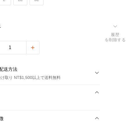
表
履歴
を削除する
配送方法
け取り NT$1,500以上で送料無料
方法
カード1回払い
店頭代金引換
徴