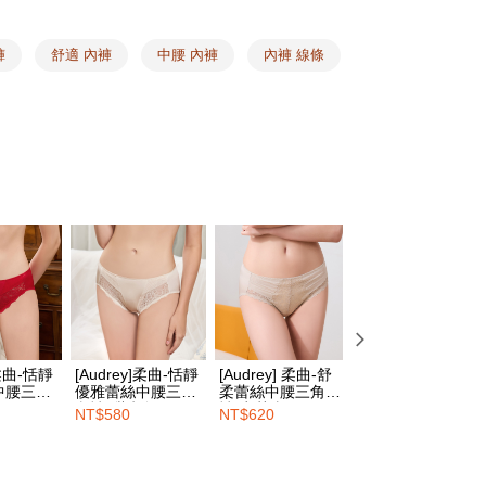
$100、NT$1,500以上で送料無料
記念祭 ❙
26周年記念 ❘ ショーツ1点購入でもう1点
限は最短で 14 日以内ですので、ご注意ください。AFTEE ア
ンロードして AFTEE 会員になるとお支払い期限を最長 45 日
延長できます。
褲
舒適 內褲
中腰 內褲
內褲 線條
$100、NT$1,500以上で送料無料
は、ショップが請求した期日と、AFTEEで延長できる日数を
1取貨
されます。AFTEEで注文すると、商品を受け取るまで支払い
長できますが、商品を期限内に受け取れない場合があります
$100、NT$1,500以上で送料無料
約商品や商品到着日が比較的遅い商品）。そのため、商品到着
わらず、AFTEEで指定された期限内にお支払いください。
い限度額
$100、NT$1,500以上で送料無料
AFTEEを ご利用の際に、認証結果及び当社の審査の結果に基づ
額が設定されます。
HOP門市速取
は最低NT$20です。
台湾の会員のみご利用いただけます。
送料を確認
約「AFTEE代金後払い」（以下当サービスという）はネット
ョンズ（以下 AFTEE という）が提供し、AFTEEが代金を徴収
当サービスご利用の際に提供しなければならない個人情報（注
]柔曲-恬靜
[Audrey]柔曲-恬靜
[Audrey] 柔曲-舒
[Audrey] 新柔感 
名、電話番号、受取人の氏名、電話番号、受取人住所を含むが
中腰三角
優雅蕾絲中腰三角
柔蕾絲中腰三角內
性蕾絲中腰三角內
ない）は、AFTEEに渡され当サービスで必要な範囲内で利用
紅
內褲-甜杏色
褲-卡其膚
褲-玫瑰奶茶
NT$580
NT$620
NT$480
AFTEEの個人情報の収集、処理、利用について、詳細は
公式ホームページの『個人情報の収集、処理及び利用に関する声
参照ください（
https://aftee.tw/privacypolicy/
）。