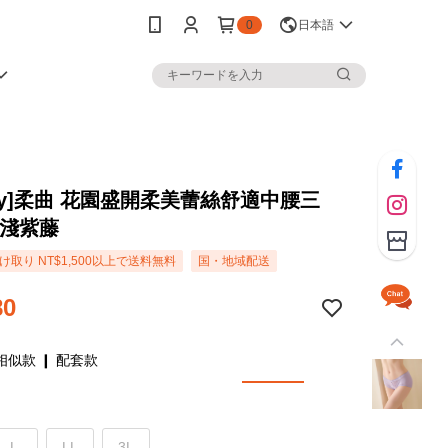
0
日本語
rey]柔曲 花園盛開柔美蕾絲舒適中腰三
-淺紫藤
取り NT$1,500以上で送料無料
国・地域配送
80
相似款 ❙ 配套款
L
LL
3L