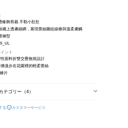
t
徴
疊修飾剪裁 不勒小肚肚
y
絲襯上透膚細網，展現蕾絲圖紋線條與溫柔膚觸
臀褲型
s
19_UL
ポイント
代金後払い
彈性面料折雙交疊無痕設計
彷彿漫步在花園裡的輕柔蕾絲
TEE代金後払いについて
後褲片
い方法でAFTEE代金後払いを選択すると、携帯電話認証ウィン
示されます。
で認証してお支払い手続を進めてください。
るときのお支払いは不要です。商品はご指定の住所に配送されま
カテゴリー（4）
が完了すると、携帯に支払い通知のSMSが届きます。アプリ会
ィーのカテゴリー
ビキニパンツ
、AFTEE アプリプッシュ通知が届きます。
する
カスタマーサービス
$100、NT$1,500以上で送料無料
け取り時のお支払いは不要です。商品を確かめてから、SMSま
ィーのカテゴリー
レースパンツ
の通知に従って、4大コンビニ、またはATM/オンラインバンキ
家取貨
割引 ❙
支払いください。
下着を 1 つ買うと 1 つ無料