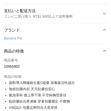
支払いと配送方法
コンビニ受け取り NT$1,500以上で送料無料
お支払い方法
ブランド
クレジットカード1回払い
Banana Pie
コンビニ店頭代金引換
LINE Pay
商品の特徴
Apple Pay
商品番号
10955902
Easy Wallet
商品の特徴
Google Pay
面料導入檸檬維生素C能量 保養級活性成分
PXPay Plus
無痕抗菌內衣 天天貼膚也安心
氣泡罩杯 微上厚下薄 不空杯胸型更佳
Plus Pay
點狀膠結合果凍條 穿著包覆穩定 不壓胸
AFTEE代金後払い
U領設計 包覆足夠符合大眾穿搭