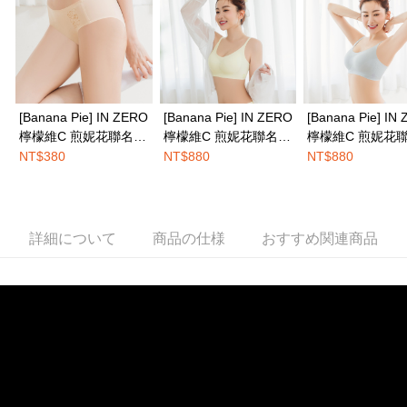
き、限度額が設定されます。
送料無料
2.決済金額は最低NT$20です。
3.現在、台湾の会員のみご利用いただけます。
海外発送
送料を確認
三、利用規約「AFTEE代金後払い」（以下当サービスという）はネットプ
ロテクションズ（以下 AFTEE という）が提供し、AFTEEが代金を徴収し
ます。当サービスご利用の際に提供しなければならない個人情報（注文者
[Banana Pie] IN ZERO
[Banana Pie] IN ZERO
[Banana Pie] IN
の氏名、電話番号、受取人の氏名、電話番号、受取人住所を含むがこれに
檸檬維C 煎妮花聯名中
檸檬維C 煎妮花聯名內
檸檬維C 煎妮花
限らない）は、AFTEEに渡され当サービスで必要な範囲内で利用されま
腰平口內褲-蜜杏暖膚
衣-輕甜檸黃
衣-霜藍柚沁
NT$380
NT$880
NT$880
す。AFTEEの個人情報の収集、処理、利用について、詳細はAFTEE公式ホ
ームページの『個人情報の収集、処理及び利用に関する声明』をご参照く
ださい（
https://aftee.tw/privacypolicy/
）。
AFTEEの初回ご利用の際に、審査を通過すれば、最高額がNT$10,000にな
詳細について
商品の仕様
おすすめ関連商品
ります。支払い期限を過ぎた場合、その金額に基づいて年利20%の遅延滞
納金が加算されます。未成年の利用者は、事前に法定代理人または後見人
の同意を得ればAFTEEをご利用いただけます。
個人情報の処理、利用について疑問がある、または関連する法律の権利を
行使したい場合は、ネットプロテクションズ
cs_tw@netprotections.co.jp
にご連絡ください。上記に示した個人情報を、必要な購入注文書とあわせ
てAFTEEにご提供いただく、またはAFTEEにあなたの個人情報の収集、処
理、利用を許可することににご同意いただけない場合は、当サービスを選
択しないでください。