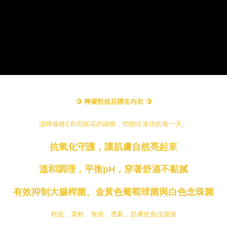
🍋 檸檬煎妮花聯名內衣 🍋
讓檸檬維C和煎妮花的線條，悄悄住進你的每一天。
抗氧化守護，讓肌膚自然亮起來
溫和調理，平衡pH，穿著舒適不黏膩
有效抑制大腸桿菌、金黃色葡萄球菌與白色念珠菌
輕盈、柔軟、無痕、透氣，肌膚也會說謝謝