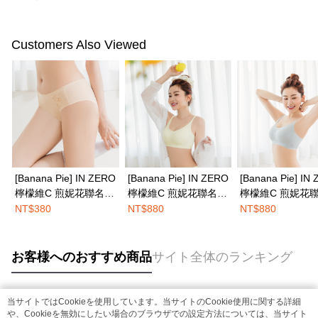
Customers Also Viewed
[Banana Pie] IN ZERO
[Banana Pie] IN ZERO
[Banana Pie] IN
檸檬維C 煎妮花聯名中
檸檬維C 煎妮花聯名內
檸檬維C 煎妮花
腰平口內褲-蜜杏暖膚
衣-輕甜檸黃
衣-霜藍柚沁
NT$380
NT$880
NT$880
お客様へのおすすめ商品
サイト全体のランキング
当サイトではCookieを使用しています。当サイトのCookie使用に関する詳細
人気タグ
や、Cookieを無効にしたい場合のブラウザでの設定方法については、当サイト