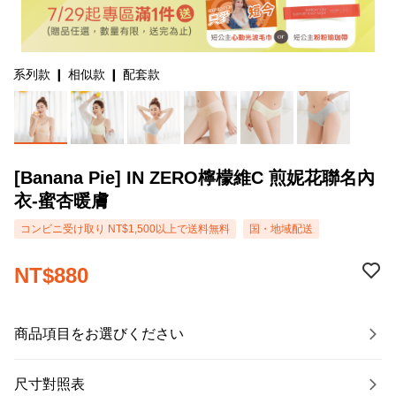
系列款 ❙ 相似款 ❙ 配套款
[Banana Pie] IN ZERO檸檬維C 煎妮花聯名內
衣-蜜杏暖膚
コンビニ受け取り NT$1,500以上で送料無料
国・地域配送
NT$880
商品項目をお選びください
尺寸對照表