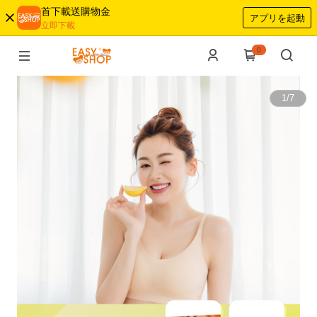
首下載送購物金
アプリを起動
立即下載
0
1
/
7