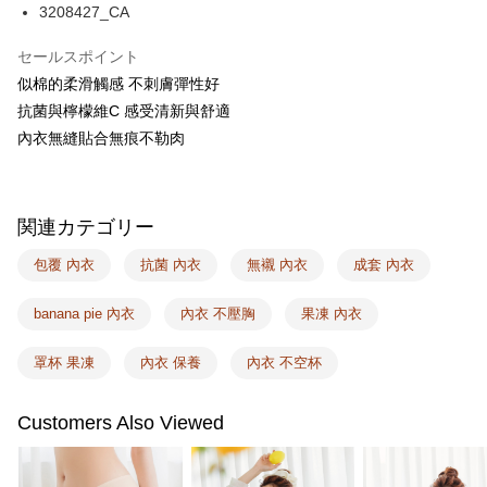
説明
3208427_CA
一、 AFTEE代金後払いについて
ATM払い
1.お支払い方法でAFTEE代金後払いを選択すると、携帯電話認証ウィンド
セールスポイント
ウが表示されます。
似棉的柔滑觸感 不刺膚彈性好
2.SMSで認証してお支払い手続を進めてください。
配送方法
3.注文するときのお支払いは不要です。商品はご指定の住所に配送されま
抗菌與檸檬維C 感受清新與舒適
す。
全家取付
內衣無縫貼合無痕不勒肉
4.ご注文が完了すると、携帯に支払い通知のSMSが届きます。アプリ会員
配送毎にNT$100、NT$1,500以上で送料無料
の場合は、AFTEE アプリプッシュ通知が届きます。
5.商品受け取り時のお支払いは不要です。商品を確かめてから、SMSまた
付款後全家取貨
はアプリの通知に従って、4大コンビニ、またはATM/オンラインバンキン
関連カテゴリー
グでお支払いください。
配送毎にNT$100、NT$1,500以上で送料無料
代金納付期限は最短で 14 日以内ですので、ご注意ください。AFTEE アプ
包覆 內衣
抗菌 內衣
無襯 內衣
成套 內衣
7-11取付
リをダウンロードして AFTEE 会員になるとお支払い期限を最長 45 日以内
配送毎にNT$100、NT$1,500以上で送料無料
まで延長できます。
banana pie 內衣
內衣 不壓胸
果凍 內衣
付款後7-11取貨
お支払期限は、ショップが請求した期日と、AFTEEで延長できる日数をも
とに計算されます。AFTEEで注文すると、商品を受け取るまで支払い期限
罩杯 果凍
內衣 保養
內衣 不空杯
配送毎にNT$100、NT$1,500以上で送料無料
を延長できますが、商品を期限内に受け取れない場合があります（例：予
約商品や商品到着日が比較的遅い商品）。そのため、商品到着の有無に関
宅配
Customers Also Viewed
わらず、AFTEEで指定された期限内にお支払いください。
配送毎にNT$100、NT$1,500以上で送料無料
二、支払い限度額
EASY SHOP門市速取
1.初回 AFTEEを ご利用の際に、認証結果及び当社の審査の結果に基づ