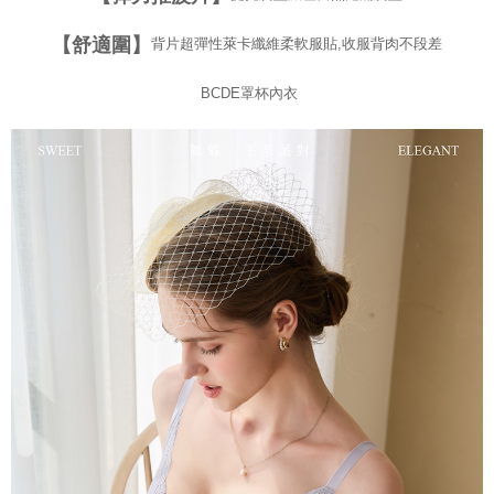
【舒適圍】
背片超彈性萊卡纖維柔軟服貼,收服背肉不段差
BCDE罩杯內衣