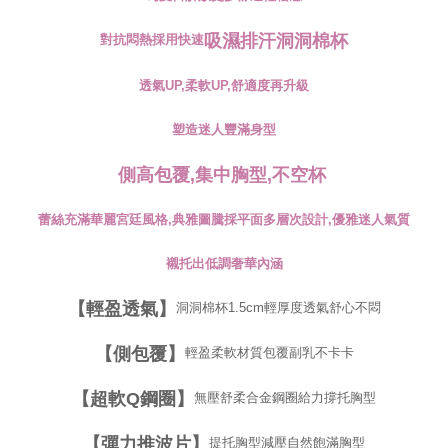
kelulusan boleh sehingga NT$10,000. Jika pengguna tidak membuat
pembayaran dalam tempoh tersebut, yuran pembayaran lewat sebanyak
20% setahun akan dikenakan. Pengguna bawah umur dikehendaki
吸濕排汗洞洞棉杯
對抗悶熱採用快速
mendapatkan kebenaran daripada ibu bapa atau penjaga yang sah
untuk menggunakan AFTEE.
透氣UP,柔軟UP,舒適度再升級
Sila hubungi NP Taiwan Inc. di
cs_tw@netprotections.co.jp
jika anda
mempunyai sebarang kebimbangan mengenai pemprosesan dan
塑造迷人豐滿身型
penggunaan pada data peribadi. Jika anda tidak bersetuju dengan data
peribadi yang disenaraikan seperti di atas akan dikumpul dan digunakan
側高包覆,集中胸型,不空杯
oleh AFTEE, sila jangan gunakan perkhidmatan ini.
蕾絲充滿華麗宮廷風格,典雅圖騰採平面多層次設計,優雅迷人氣質
襯托出低調奢華內涵
【輕盈透氣】
洞洞棉杯1.5cm輕厚度透氣舒心不悶
【側包覆】
輕盈柔軟材質包覆副乳不卡卡
【超軟Q鋼圈】
無壓舒柔合金鋼圈給力撐托胸型
【彈力推波片】
提托胸型減壓自然飽滿胸型