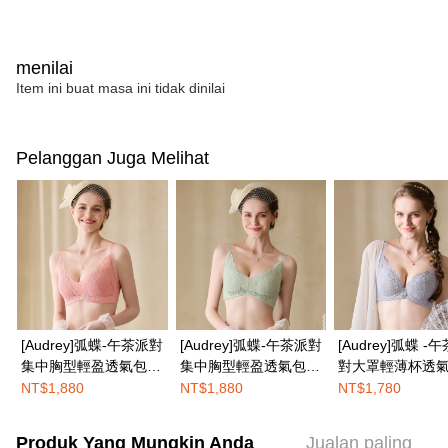
menilai
Item ini buat masa ini tidak dinilai
Pelanggan Juga Melihat
[Audrey]弧蝶-午茶派對
[Audrey]弧蝶-午茶派對
[Audrey]弧蝶 -
集中胸型輕盈透氣包覆
集中胸型輕盈透氣包覆
對大罩輕薄杯透
機能內衣-櫻花粉
機能內衣-海藻綠
顯瘦內衣-薰衣紫
NT$1,880
NT$1,880
NT$1,780
Produk Yang Mungkin Anda
Jualan paling