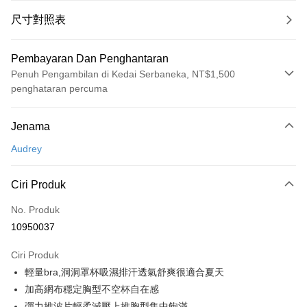
尺寸對照表
Pembayaran Dan Penghantaran
Penuh Pengambilan di Kedai Serbaneka, NT$1,500
penghataran percuma
Kaedah Pembayaran
Jenama
Kad Kredit (Bayaran Penuh)
Audrey
Pengambilan di Kedai Serbaneka
LINE Pay
Ciri Produk
Apple Pay
No. Produk
10950037
Easy Wallet
Ciri Produk
Google Pay
輕量bra,洞洞罩杯吸濕排汗透氣舒爽很適合夏天
PXPay Plus
加高網布穩定胸型不空杯自在感
彈力推波片輕柔減壓上推胸型集中飽滿