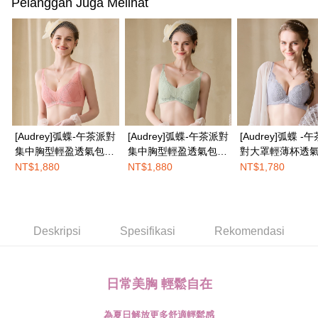
Pelanggan Juga Melihat
boleh melanjutkan tempoh pembayaran anda sebelum anda menerima
NT$100/pesanan | Penghantaran percuma untuk pesanan
pesanan. Walau bagaimanapun, tiada jaminan bahawa anda boleh
NT$1,500 atau lebih
menerima pesanan anda semasa tempoh pembayaran (cth.: produk
prapesanan atau produk yang mungkin mengambil masa yang lebih
宅配
lama untuk dihantar). Oleh itu, anda dikehendaki membuat pembayaran
kepada AFTEE dalam tempoh sama ada anda menerima pesanan.
NT$100/pesanan | Penghantaran percuma untuk pesanan
NT$1,500 atau lebih
Kedua, Sekatan Pembayaran
1. Jumlah yang diperakui untuk pengguna kali pertama boleh sehingga
EASY SHOP門市速取
NT$10,000. Amaun diperakui sebenar yang diluluskan akan berdasarkan
[Audrey]弧蝶-午茶派對
[Audrey]弧蝶-午茶派對
[Audrey]弧蝶 -
keputusan pensijilan dan semakan oleh AFTEE.
Penghantaran percuma
集中胸型輕盈透氣包覆
集中胸型輕盈透氣包覆
對大罩輕薄杯透
2. Amaun perbelanjaan minimum mestilah lebih besar daripada NT$20.
機能內衣-櫻花粉
機能內衣-海藻綠
顯瘦內衣-薰衣紫
3. Pada masa ini hanya tersedia untuk ahli Taiwan.
NT$1,880
NT$1,880
NT$1,780
Penghantaran ke luar negara
Kadar Penghantaran
Ketiga, Syarat Perkhidmatan
Perkhidmatan AFTEE Beli Sekarang Bayar Kemudian disediakan oleh NP
Taiwan, Inc. dan AFTEE akan membuat bil kepada pengguna. AFTEE
akan menggunakan data peribadi yang dikumpul (termasuk nama
Deskripsi
Spesifikasi
Rekomendasi
pembeli, no. telefon, nama penerima, no. telefon, alamat penerima) untuk
penggunaan perkhidmatan. Sila rujuk kepada "Penyata Pengumpulan
Data Peribadi, Pemprosesan, Penggunaan"
(https://aftee.tw/privacypolicy/
) untuk maklumat lanjut.
日常美胸 輕鬆自在
Jumlah yang diperakui untuk pengguna kali pertama yang lulus
為夏日解放更多舒適輕鬆感