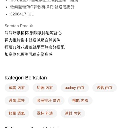
Plus PAY
軟鋼圈輕薄Q彈軟有撐托,舒適感提升
AFTEE
3208417_UL
Deskripsi
Pertama, Mengenai Perkhidmatan AFTEE Beli Sekarang Bayar Kemudian
Sorotan Produk
Pemindahan ATM
1. Dengan memilih AFTEE sebagai kaedah pembayaran, mesej
洞洞呼吸棉杯,網洞吸排透涼舒心
pengesahan AFTEE akan muncul.
彈力推片集中舒適減壓自然美胸
2. Anda boleh meneruskan pembayaran selepas pengesahan SMS.
Pilihan Penghantaran
3. Tiada bayaran diperlukan apabila pesanan disahkan. Produk akan
輕薄典雅花邊蕾絲平面無痕好搭配
dihantar ke alamat yang ditetapkan.
全家取付
加高側包覆副乳穩定顯瘦感
4. Setelah pesanan disahkan, anda akan menerima SMS pembayaran
NT$100/pesanan | Penghantaran percuma untuk pesanan
manakala ahli aplikasi akan menerima pemberitahuan tolak aplikasi
NT$1,500 atau lebih
AFTEE.
5. Tiada bayaran diperlukan apabila anda menerima produk. Sila buat
pembayaran di empat kedai serbaneka utama, ATM atau perbankan
付款後全家取貨
Kategori Berkaitan
dalam talian dengan SMS pembayaran atau pemberitahuan tolak aplikasi
NT$100/pesanan | Penghantaran percuma untuk pesanan
AFTEE.
成套 內衣
約會 內衣
audrey 內衣
透氣 內衣
NT$1,500 atau lebih
Sila ambil perhatian bahawa tempoh pembayaran adalah 14 hari. Walau
透氣 罩杯
吸濕排汗 舒適
機能 內衣
7-11取付
bagaimanapun, bagi mereka yang telah memuat turun Aplikasi AFTEE
dan mendaftar sebagai ahli AFTEE boleh menikmati tempoh pembayaran
NT$100/pesanan | Penghantaran percuma untuk pesanan
sehingga 45 hari.
輕量 透氣
罩杯 舒適
派對 內衣
NT$1,500 atau lebih
Tempoh pembayaran dikira dari masa kedai meminta pembayaran anda,
付款後7-11取貨
ditambah dengan bilangan hari yang boleh dilanjutkan oleh AFTEE. Anda