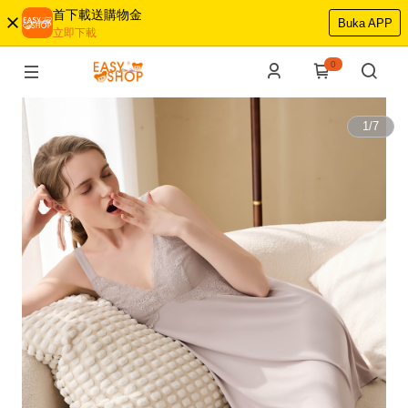
首下載送購物金
Buka APP
立即下載
0
1
/
7