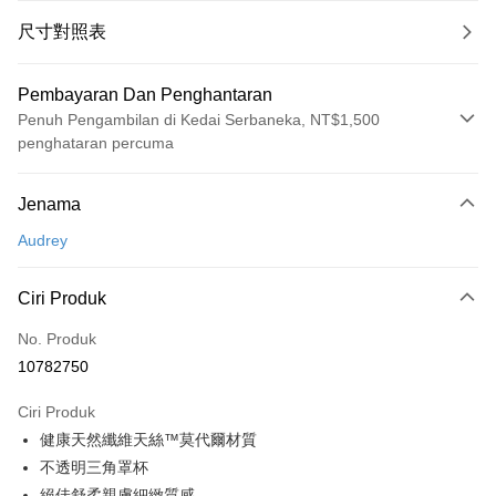
尺寸對照表
Pembayaran Dan Penghantaran
Penuh Pengambilan di Kedai Serbaneka, NT$1,500
penghataran percuma
Kaedah Pembayaran
Jenama
Kad Kredit (Bayaran Penuh)
Audrey
Pengambilan di Kedai Serbaneka
LINE Pay
Ciri Produk
Apple Pay
No. Produk
10782750
Easy Wallet
Ciri Produk
Google Pay
健康天然纖維天絲™莫代爾材質
PXPay Plus
不透明三角罩杯
絕佳舒柔親膚細緻質感