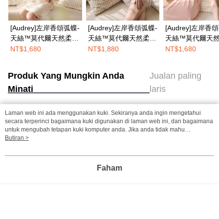
[Audrey]左岸香頌弧蝶-
[Audrey]左岸香頌弧蝶-
[Audrey]左岸香
天絲™莫代爾天然柔棉
天絲™莫代爾天然柔棉
天絲™莫代爾天
洋裝睡衣-香草奶昔
睡衣褲套裝組-米殼奶
洋裝睡衣-蜜桃甜
NT$1,680
NT$1,880
NT$1,680
茶
Produk Yang Mungkin Anda
Jualan paling
Minati
laris
Laman web ini ada menggunakan kuki. Sekiranya anda ingin mengetahui
Tag Popular
secara terperinci bagaimana kuki digunakan di laman web ini, dan bagaimana
untuk mengubah tetapan kuki komputer anda. Jika anda tidak mahu
menggunakan kuki di komputer anda, sila rujuk penerangan mengenai kuki.
Butiran >
Dasar Privasi
Laman web ini ada menggunakan kuki. Sekiranya anda ingin
mengetahui secara terperinci bagaimana kuki digunakan di laman web ini,
dan bagaimana untuk mengubah tetapan kuki komputer anda. Jika anda tidak
Faham
mahu menggunakan kuki di komputer anda, sila rujuk penerangan mengenai
kuki.