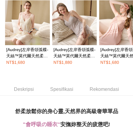
boleh melanjutkan tempoh pembayaran anda sebelum anda menerima
NT$100/pesanan | Penghantaran percuma untuk pesanan
pesanan. Walau bagaimanapun, tiada jaminan bahawa anda boleh
NT$1,500 atau lebih
menerima pesanan anda semasa tempoh pembayaran (cth.: produk
prapesanan atau produk yang mungkin mengambil masa yang lebih
宅配
lama untuk dihantar). Oleh itu, anda dikehendaki membuat pembayaran
kepada AFTEE dalam tempoh sama ada anda menerima pesanan.
NT$100/pesanan | Penghantaran percuma untuk pesanan
NT$1,500 atau lebih
Kedua, Sekatan Pembayaran
1. Jumlah yang diperakui untuk pengguna kali pertama boleh sehingga
[Audrey]左岸香頌弧蝶-
[Audrey]左岸香頌弧蝶-
[Audrey]左岸香
EASY SHOP門市速取
NT$10,000. Amaun diperakui sebenar yang diluluskan akan berdasarkan
天絲™莫代爾天然柔棉
天絲™莫代爾天然柔棉
天絲™莫代爾天
keputusan pensijilan dan semakan oleh AFTEE.
Penghantaran percuma
洋裝睡衣-香草奶昔
睡衣褲套裝組-米殼奶
洋裝睡衣-蜜桃甜
NT$1,680
NT$1,880
NT$1,680
2. Amaun perbelanjaan minimum mestilah lebih besar daripada NT$20.
茶
3. Pada masa ini hanya tersedia untuk ahli Taiwan.
Penghantaran ke luar negara
Kadar Penghantaran
Ketiga, Syarat Perkhidmatan
Perkhidmatan AFTEE Beli Sekarang Bayar Kemudian disediakan oleh NP
Deskripsi
Spesifikasi
Rekomendasi
Taiwan, Inc. dan AFTEE akan membuat bil kepada pengguna. AFTEE
akan menggunakan data peribadi yang dikumpul (termasuk nama
pembeli, no. telefon, nama penerima, no. telefon, alamat penerima) untuk
penggunaan perkhidmatan. Sila rujuk kepada "Penyata Pengumpulan
舒柔放鬆你的身心靈,天然界的高級奢華單品
Data Peribadi, Pemprosesan, Penggunaan"
(https://aftee.tw/privacypolicy/
) untuk maklumat lanjut.
"會呼吸の睡衣"
安撫妳整天的疲憊吧!
Jumlah yang diperakui untuk pengguna kali pertama yang lulus