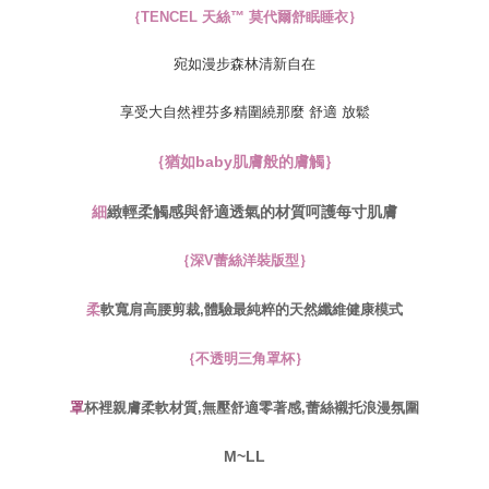
kelulusan boleh sehingga NT$10,000. Jika pengguna tidak membuat
｛TENCEL 天絲™ 莫代爾舒眠睡衣｝
pembayaran dalam tempoh tersebut, yuran pembayaran lewat sebanyak
20% setahun akan dikenakan. Pengguna bawah umur dikehendaki
mendapatkan kebenaran daripada ibu bapa atau penjaga yang sah
宛如漫步森林清新自在
untuk menggunakan AFTEE.
享受大自然裡芬多精圍繞那麼 舒適 放鬆
Sila hubungi NP Taiwan Inc. di
cs_tw@netprotections.co.jp
jika anda
mempunyai sebarang kebimbangan mengenai pemprosesan dan
penggunaan pada data peribadi. Jika anda tidak bersetuju dengan data
｛猶如baby肌膚般的膚觸｝
peribadi yang disenaraikan seperti di atas akan dikumpul dan digunakan
oleh AFTEE, sila jangan gunakan perkhidmatan ini.
細
緻輕柔觸感與舒適透氣的材質呵護每寸肌膚
｛深V蕾絲洋裝版型｝
柔
軟寬肩高腰剪裁,體驗最純粹的天然纖維健康模式
｛不透明三角罩杯｝
罩
杯裡親膚柔軟材質,無壓舒適零著感,蕾絲襯托浪漫氛圍
M~LL