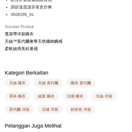
Plus PAY
調節溫度讓穿著更舒爽
AFTEE
3508395_KL
Deskripsi
Pertama, Mengenai Perkhidmatan AFTEE Beli Sekarang Bayar Kemudian
Sorotan Produk
Pemindahan ATM
1. Dengan memilih AFTEE sebagai kaedah pembayaran, mesej
寬肩帶洋裝睡衣
pengesahan AFTEE akan muncul.
天絲™莫代爾奢華天然纖維觸感
2. Anda boleh meneruskan pembayaran selepas pengesahan SMS.
Pilihan Penghantaran
3. Tiada bayaran diperlukan apabila pesanan disahkan. Produk akan
柔軟絲滑美好著感
dihantar ke alamat yang ditetapkan.
全家取付
4. Setelah pesanan disahkan, anda akan menerima SMS pembayaran
NT$100/pesanan | Penghantaran percuma untuk pesanan
manakala ahli aplikasi akan menerima pemberitahuan tolak aplikasi
NT$1,500 atau lebih
AFTEE.
Kategori Berkaitan
5. Tiada bayaran diperlukan apabila anda menerima produk. Sila buat
pembayaran di empat kedai serbaneka utama, ATM atau perbankan
付款後全家取貨
天絲 睡衣
天絲 莫代爾
睡衣 莫代爾
dalam talian dengan SMS pembayaran atau pemberitahuan tolak aplikasi
NT$100/pesanan | Penghantaran percuma untuk pesanan
AFTEE.
NT$1,500 atau lebih
罩杯 睡衣
絲質 睡衣
涼感 睡衣
天絲 洋裝
Sila ambil perhatian bahawa tempoh pembayaran adalah 14 hari. Walau
7-11取付
bagaimanapun, bagi mereka yang telah memuat turun Aplikasi AFTEE
莫代爾 洋裝
涼感 洋裝
奶茶色 洋裝
dan mendaftar sebagai ahli AFTEE boleh menikmati tempoh pembayaran
NT$100/pesanan | Penghantaran percuma untuk pesanan
sehingga 45 hari.
NT$1,500 atau lebih
Pelanggan Juga Melihat
Tempoh pembayaran dikira dari masa kedai meminta pembayaran anda,
付款後7-11取貨
ditambah dengan bilangan hari yang boleh dilanjutkan oleh AFTEE. Anda