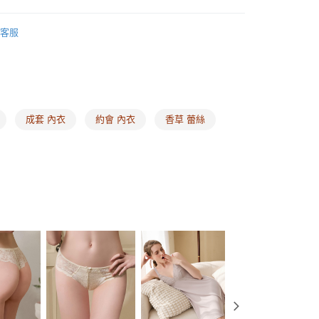
EE先享後付」結帳流程】
ey ❙ 機能內在，形塑極致美
弧蝶 ❘ 打造集中澎潤美胸
00，滿NT$1,500(含以上)免運費
方式選擇「AFTEE先享後付」後，將跳轉至「AFTEE先享後
客服
頁面，進行簡訊認證並確認金額後，即可完成結帳。
式
舒適軟鋼圈內衣
家取貨
成立數日內，您將收到繳費通知簡訊。
費通知簡訊後14天內，點擊此簡訊中的連結，可透過四大超商
式
瞬間集中內衣
00，滿NT$1,500(含以上)免運費
網路銀行／等多元方式進行付款，方視為交易完成。
：結帳手續完成當下不需立刻繳費，但若您需要取消訂單，請聯
式
副乳包覆內衣
的店家。未經商家同意取消之訂單仍視為有效，需透過AFTEE
類
B罩杯
繳納相關費用。
00，滿NT$1,500(含以上)免運費
成套 內衣
約會 內衣
香草 蕾絲
否成功請以「AFTEE先享後付 」之結帳頁面顯示為準，若有關於
類
C罩杯
功／繳費後需取消欲退款等相關疑問，請聯繫「AFTEE先享後
1取貨
援中心」
https://netprotections.freshdesk.com/support/home
00，滿NT$1,500(含以上)免運費
類
D罩杯
項】
類
E罩杯
恩沛科技股份有限公司提供之「AFTEE先享後付」服務完成之
依本服務之必要範圍內提供個人資料，並將交易相關給付款項請
00，滿NT$1,500(含以上)免運費
式
透氣孔洞內衣
讓予恩沛科技股份有限公司。
個人資料處理事宜，請瀏覽以下網址：
式
浪漫蕾絲款內衣
HOP門市速取
ee.tw/terms/#terms3
年的使用者請事先徵得法定代理人或監護人之同意方可使用
E先享後付」，若未經同意申辦者引起之損失，本公司不負相關責
查看運費
AFTEE先享後付」時，將依據個別帳號之用戶狀況，依本公司
核予不同之上限額度；若仍有額度不足之情形，本公司將視審查