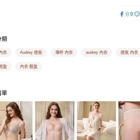
全家取付
【「AFT
❙ Audr
每筆NT$1
１．於結帳
分享
付」結帳
🔎機能款
付款後全
２．訂單
３．收到繳
🔎機能款
每筆NT$1
／ATM／
分類
※ 請注意
🔎機能款
7-11取付
絡購買商品
🔎罩杯分
先享後付
每筆NT$1
內衣
Audrey 透氣
薄杯 內衣
audrey 內衣
透氣 內衣
※ 交易是
🔎罩杯分
是否繳費成
付款後7-1
輕盈
內衣 輕盈
付客戶支
每筆NT$1
🔎罩杯分
【注意事
🔎罩杯分
宅配
１．透過由
交易，需
每筆NT$1
🔎機能款
清單
求債權轉
２．關於
🔎機能款
EASY S
https://aft
免運費
３．未成
「AFTE
海外配送
任。
４．使用「
即時審查