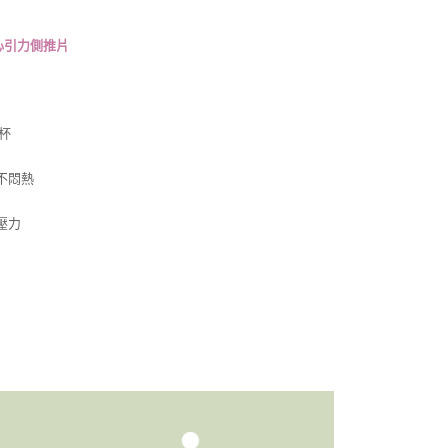
心引力側推片
杯
不悶熱
無壓力