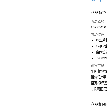
Audrey
超商取貨
商品特色
LINE Pay
商品編號
Apple Pay
10779416
商品特色
悠遊付
輕盈薄
Google Pa
4向彈
脇側雙
全支付
32083
全盈+PAY
銷售重點
AFTEE先
平面蕾絲
相關說明
蕾絲低V集
【關於「A
輕薄棉杯
ATM付款
AFTEE
Q軟鋼圈
便利好安
１．簡單
２．便利
運送方式
３．安心
商品相關分