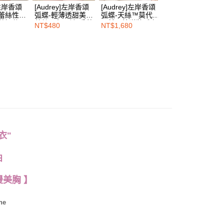
用戶進行身份認證。
]左岸香頌
[Audrey]左岸香頌
[Audrey]左岸香頌
[Audrey]左岸香頌
一人註冊多個帳號或使用他人資訊註冊。若發現惡意使用之情
漫蕾絲性感
弧蝶-輕薄透甜美系
弧蝶-天絲™莫代爾
弧蝶-天絲™莫代
科技股份有限公司將有權停止該用戶之使用額度並採取法律行
草奶昔
蕾絲三角內褲-香草
天然柔棉洋裝睡衣-
天然柔棉睡衣褲套
NT$480
NT$1,680
NT$1,880
奶昔
米殼奶茶
裝組-香草奶昔
衣"
曲
美胸 】
he