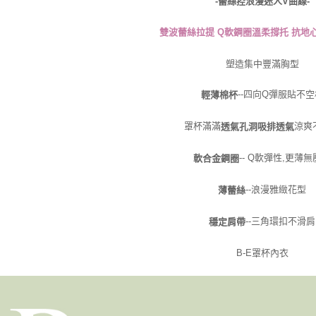
-蕾絲控浪漫迷人V曲線-
雙波蕾絲拉提 Q軟鋼圈溫柔撐托 抗地
塑造集中豐滿胸型
--四向Q彈服貼不空
輕薄棉杯
罩杯滿滿
涼爽
透氣孔洞吸排透氣
-- Q軟彈性,更薄
軟合金鋼圈
--浪漫雅緻花型
薄蕾絲
--三角環扣不滑肩
穩定肩帶
B-E罩杯內衣