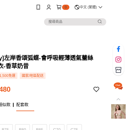
0
中文 (繁體)
rey]左岸香頌弧蝶-會呼吸輕薄透氣蕾絲
衣-香草奶昔
1,500免運
國家/地區配送
480
相似款 ❙ 配套款
B75
B80
B85
C70
C75