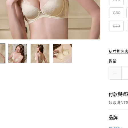
C80
E70
尺寸對照
數量
付款與運
超取滿NT$
付款方式
品牌
信用卡一