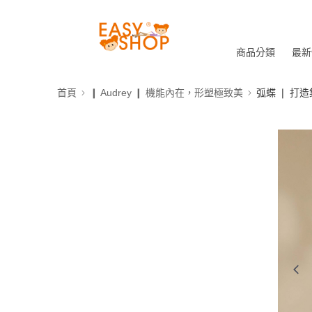
商品分類
最新
首頁
❙ Audrey ❙ 機能內在，形塑極致美
弧蝶 ❘ 打