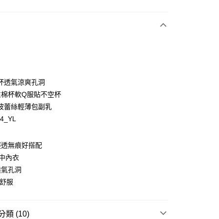
付款
杯透氣涼爽孔洞
y
性棉杯軟Q服貼不空杯
波蕾絲輕薄包副乳
94_YL
享後付
輕透無痕好搭配
中內衣
FTEE先享後付」】
透氣孔洞
先享後付是「在收到商品之後才付款」的支付方式。 讓您購物簡單
更舒服
心！
：不需註冊會員、不需綁卡、不需儲值。
：只要手機號碼，簡訊認證，即可結帳。
：先確認商品／服務後，再付款。
類 (10)