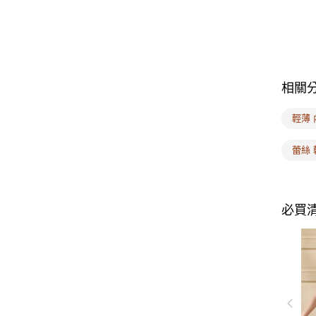
相關
輕薄 
蕾絲 
必買