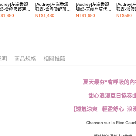
結果請求
Audrey]左岸香頌
[Audrey]左岸香頌
[Audrey]左岸香頌
[Audrey
５．嚴禁
蝶-會呼吸輕薄透
弧蝶-會呼吸輕薄透
弧蝶-天絲™莫代爾
弧蝶-浪
形，恩沛
蕾絲集中內衣-米
氣蕾絲集中內衣-蜜
天然柔棉洋裝睡衣-
丁字褲-香
$1,480
NT$1,480
NT$1,680
NT$580
動。
奶茶
桃甜粉
香草奶昔
說明
商品規格
相關推薦
夏天最夯"會呼吸的內
甜心浪漫夏日協奏
【透氣涼爽 輕盈舒心 浪漫
Chanson sur la Rive Gauc