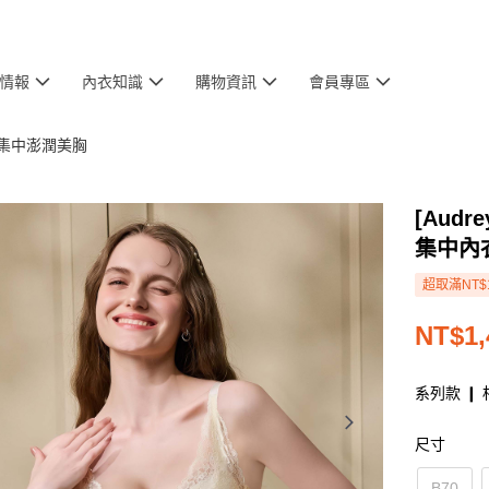
情報
內衣知識
購物資訊
會員專區
造集中澎潤美胸
[Aud
集中內
超取滿NT$
NT$1,
系列款 ❙ 
尺寸
B70