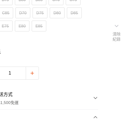
C85
D70
D75
D80
D85
E75
E80
E85
清除
紀錄
表
送方式
1,500免運
次付款