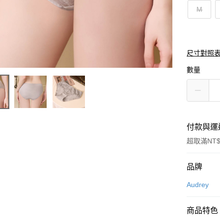
M
尺寸對照
數量
付款與運
超取滿NT$
付款方式
品牌
信用卡一
Audrey
超商取貨
商品特色