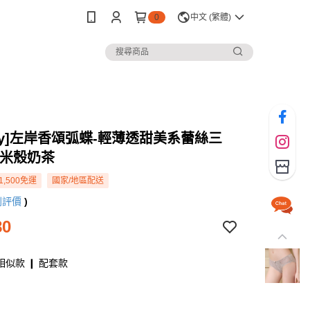
0
中文 (繁體)
rey]左岸香頌弧蝶-輕薄透甜美系蕾絲三
-米殼奶茶
1,500免運
國家/地區配送
則評價
)
80
相似款 ❙ 配套款