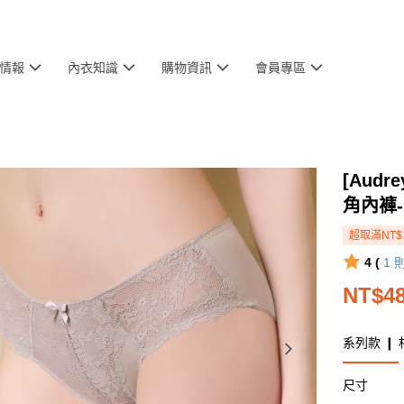
情報
內衣知識
購物資訊
會員專區
[Aud
角內褲
超取滿NT$
4 (
1
NT$4
系列款 ❙ 
尺寸