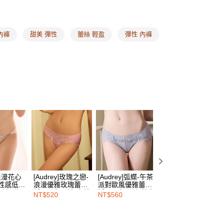
費通知簡訊後14天內，點擊此簡訊中的連結，可透過四大超商
00，滿NT$1,500(含以上)免運費
網路銀行／等多元方式進行付款，方視為交易完成。
：結帳手續完成當下不需立刻繳費，但若您需要取消訂單，請聯
的店家。未經商家同意取消之訂單仍視為有效，需透過AFTEE
內褲
甜美 彈性
蕾絲 輕盈
彈性 內褲
繳納相關費用。
00，滿NT$1,500(含以上)免運費
否成功請以「AFTEE先享後付 」之結帳頁面顯示為準，若有關於
功／繳費後需取消欲退款等相關疑問，請聯繫「AFTEE先享後
1取貨
援中心」
https://netprotections.freshdesk.com/support/home
00，滿NT$1,500(含以上)免運費
項】
恩沛科技股份有限公司提供之「AFTEE先享後付」服務完成之
依本服務之必要範圍內提供個人資料，並將交易相關給付款項請
00，滿NT$1,500(含以上)免運費
讓予恩沛科技股份有限公司。
個人資料處理事宜，請瀏覽以下網址：
HOP門市速取
ee.tw/terms/#terms3
年的使用者請事先徵得法定代理人或監護人之同意方可使用
E先享後付」，若未經同意申辦者引起之損失，本公司不負相關責
查看運費
AFTEE先享後付」時，將依據個別帳號之用戶狀況，依本公司
核予不同之上限額度；若仍有額度不足之情形，本公司將視審查
]浪漫花心
[Audrey]玫瑰之戀-
[Audrey]弧蝶-午茶
[Audrey]弧蝶-午
用戶進行身份認證。
絲性感低腰
浪漫優雅玫瑰蕾絲
派對歐風優雅蕾絲
派對歐風優雅蕾絲
一人註冊多個帳號或使用他人資訊註冊。若發現惡意使用之情
內褲-甜心
低腰三角內褲-蜜糖
低腰三角內褲-薰衣
低腰三角內褲-櫻
NT$520
NT$560
NT$560
科技股份有限公司將有權停止該用戶之使用額度並採取法律行
粉
紫
粉