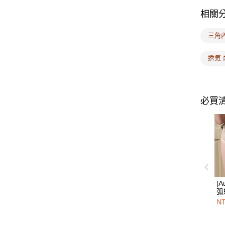
相關
三角
透氣 
必買
[
弧
蕾
NT
奶