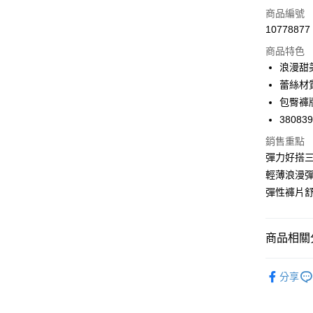
LINE Pay
商品編號
Apple Pay
10778877
商品特色
悠遊付
浪漫甜
Google Pa
蕾絲材
包臀褲
全支付
38083
全盈+PAY
銷售重點
AFTEE先
彈力好搭
相關說明
輕薄浪漫
【關於「A
彈性褲片
ATM付款
AFTEE
便利好安
１．簡單
２．便利
商品相關分
運送方式
３．安心
🔎內褲款
全家取付
【「AFT
分享
每筆NT$1
１．於結帳
🔎內褲款
付」結帳
付款後全
２．訂單