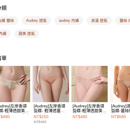
３．收到繳
分類
每筆NT$1
／ATM／
※ 請注意
7-11取付
內褲 蕾絲
Audrey 透氣
audrey 內褲
浪漫 透氣
絡購買商品
蕾絲 
先享後付
每筆NT$1
※ 交易是
內褲
甜美 透氣
是否繳費成
付款後7-1
付客戶支
每筆NT$1
【注意事
宅配
１．透過由
清單
交易，需
每筆NT$1
求債權轉
２．關於
EASY S
https://aft
免運費
３．未成
「AFTE
海外配送
任。
４．使用「
即時審查
Audrey]左岸香頌
[Audrey]左岸香頌
[Audrey]左岸香頌
[Audrey
結果請求
蝶-輕薄透甜美系
弧蝶- 輕薄透蕾絲
弧蝶-輕薄透甜美系
弧蝶-蕾
５．嚴禁
絲三角內褲-香草
甜美系三角內褲-蜜
蕾絲三角內褲-蜜桃
細帶三角
$480
NT$250
NT$480
NT$580
形，恩沛
昔
藕粉
甜粉
粉
NT$480
動。