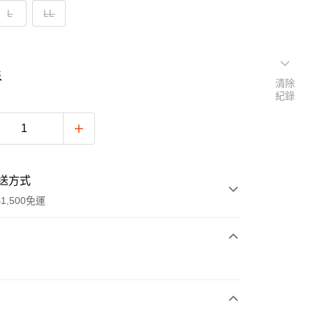
L
LL
表
清除
紀錄
送方式
1,500免運
次付款
付款