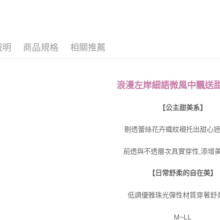
說明
商品規格
相關推薦
浪漫左岸細語微風中飄送
【公主甜美系】
剔透蕾絲花卉織紋襯托出甜心
前透與不透層次具實穿性,添增
【日常舒柔的自在美】
低調優雅珠光彈性材質穿著舒
M~LL