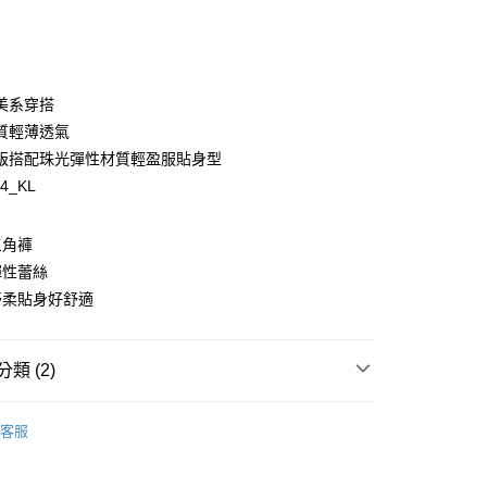
美系穿搭
y
質輕薄透氣
版搭配珠光彈性材質輕盈服貼身型
94_KL
享後付
三角褲
彈性蕾絲
FTEE先享後付」】
舒柔貼身好舒適
先享後付是「在收到商品之後才付款」的支付方式。 讓您購物簡單
心！
：不需註冊會員、不需綁卡、不需儲值。
：只要手機號碼，簡訊認證，即可結帳。
類 (2)
：先確認商品／服務後，再付款。
式
三角褲
EE先享後付」結帳流程】
客服
00，滿NT$1,500(含以上)免運費
方式選擇「AFTEE先享後付」後，將跳轉至「AFTEE先享後
式
蕾絲內褲
頁面，進行簡訊認證並確認金額後，即可完成結帳。
家取貨
成立數日內，您將收到繳費通知簡訊。