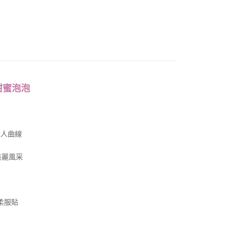
甜蜜泡泡
迷人曲線
美麗風采
柔服貼