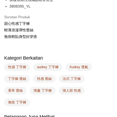
Plus PAY
3808395_YL
AFTEE
Deskripsi
Sorotan Produk
Pertama, Mengenai Perkhidmatan AFTEE Beli Sekarang Bayar Kemudian
甜心性感丁字褲
Pemindahan ATM
1. Dengan memilih AFTEE sebagai kaedah pembayaran, mesej
輕薄浪漫彈性蕾絲
pengesahan AFTEE akan muncul.
無痕輕貼身型好穿搭
2. Anda boleh meneruskan pembayaran selepas pengesahan SMS.
Pilihan Penghantaran
3. Tiada bayaran diperlukan apabila pesanan disahkan. Produk akan
dihantar ke alamat yang ditetapkan.
全家取付
4. Setelah pesanan disahkan, anda akan menerima SMS pembayaran
NT$100/pesanan | Penghantaran percuma untuk pesanan
manakala ahli aplikasi akan menerima pemberitahuan tolak aplikasi
Kategori Berkaitan
NT$1,500 atau lebih
AFTEE.
5. Tiada bayaran diperlukan apabila anda menerima produk. Sila buat
性感 丁字褲
audrey 丁字褲
Audrey 透氣
pembayaran di empat kedai serbaneka utama, ATM atau perbankan
付款後全家取貨
dalam talian dengan SMS pembayaran atau pemberitahuan tolak aplikasi
NT$100/pesanan | Penghantaran percuma untuk pesanan
丁字褲 蕾絲
性感 蕾絲
法式 丁字褲
AFTEE.
NT$1,500 atau lebih
Sila ambil perhatian bahawa tempoh pembayaran adalah 14 hari. Walau
香草 蕾絲
情趣 丁字褲
情人節 性感
7-11取付
bagaimanapun, bagi mereka yang telah memuat turun Aplikasi AFTEE
dan mendaftar sebagai ahli AFTEE boleh menikmati tempoh pembayaran
NT$100/pesanan | Penghantaran percuma untuk pesanan
無痕 丁字褲
sehingga 45 hari.
NT$1,500 atau lebih
Tempoh pembayaran dikira dari masa kedai meminta pembayaran anda,
Pelanggan Juga Melihat
付款後7-11取貨
ditambah dengan bilangan hari yang boleh dilanjutkan oleh AFTEE. Anda