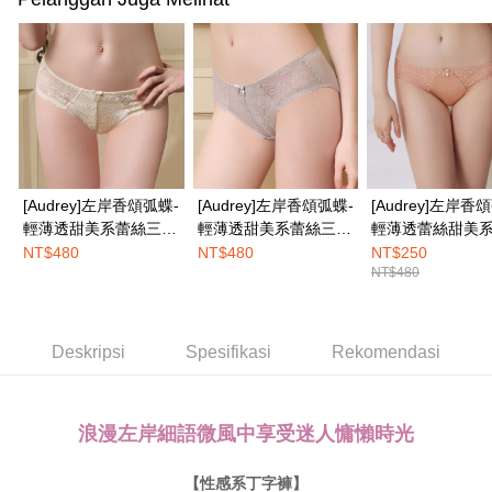
boleh melanjutkan tempoh pembayaran anda sebelum anda menerima
NT$100/pesanan | Penghantaran percuma untuk pesanan
pesanan. Walau bagaimanapun, tiada jaminan bahawa anda boleh
NT$1,500 atau lebih
menerima pesanan anda semasa tempoh pembayaran (cth.: produk
prapesanan atau produk yang mungkin mengambil masa yang lebih
宅配
lama untuk dihantar). Oleh itu, anda dikehendaki membuat pembayaran
kepada AFTEE dalam tempoh sama ada anda menerima pesanan.
NT$100/pesanan | Penghantaran percuma untuk pesanan
NT$1,500 atau lebih
Kedua, Sekatan Pembayaran
1. Jumlah yang diperakui untuk pengguna kali pertama boleh sehingga
EASY SHOP門市速取
NT$10,000. Amaun diperakui sebenar yang diluluskan akan berdasarkan
[Audrey]左岸香頌弧蝶-
[Audrey]左岸香頌弧蝶-
[Audrey]左岸香
keputusan pensijilan dan semakan oleh AFTEE.
Penghantaran percuma
輕薄透甜美系蕾絲三角
輕薄透甜美系蕾絲三角
輕薄透蕾絲甜美
2. Amaun perbelanjaan minimum mestilah lebih besar daripada NT$20.
內褲-香草奶昔
內褲-米殼奶茶
內褲-蜜藕粉
NT$480
NT$480
NT$250
3. Pada masa ini hanya tersedia untuk ahli Taiwan.
Penghantaran ke luar negara
Kadar Penghantaran
NT$480
Ketiga, Syarat Perkhidmatan
Perkhidmatan AFTEE Beli Sekarang Bayar Kemudian disediakan oleh NP
Taiwan, Inc. dan AFTEE akan membuat bil kepada pengguna. AFTEE
Deskripsi
Spesifikasi
Rekomendasi
akan menggunakan data peribadi yang dikumpul (termasuk nama
pembeli, no. telefon, nama penerima, no. telefon, alamat penerima) untuk
penggunaan perkhidmatan. Sila rujuk kepada "Penyata Pengumpulan
Data Peribadi, Pemprosesan, Penggunaan"
浪漫左岸細語微風中享受迷人慵懶時光
(https://aftee.tw/privacypolicy/
) untuk maklumat lanjut.
Jumlah yang diperakui untuk pengguna kali pertama yang lulus
【性感系丁字褲】