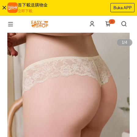
首下載送購物金
Buka APP
立即下載
0
1
/
4