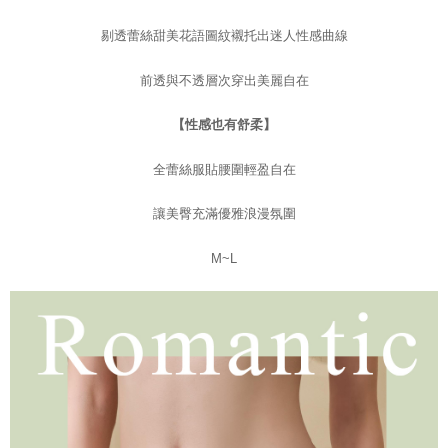
kelulusan boleh sehingga NT$10,000. Jika pengguna tidak membuat
pembayaran dalam tempoh tersebut, yuran pembayaran lewat sebanyak
剔透蕾絲甜美花語圖紋襯托出迷人性感曲線
20% setahun akan dikenakan. Pengguna bawah umur dikehendaki
mendapatkan kebenaran daripada ibu bapa atau penjaga yang sah
untuk menggunakan AFTEE.
前透與不透層次穿出美麗自在
Sila hubungi NP Taiwan Inc. di
cs_tw@netprotections.co.jp
jika anda
【性感也有舒柔】
mempunyai sebarang kebimbangan mengenai pemprosesan dan
penggunaan pada data peribadi. Jika anda tidak bersetuju dengan data
peribadi yang disenaraikan seperti di atas akan dikumpul dan digunakan
全蕾絲服貼腰圍輕盈自在
oleh AFTEE, sila jangan gunakan perkhidmatan ini.
讓美臀充滿優雅浪漫氛圍
M~L