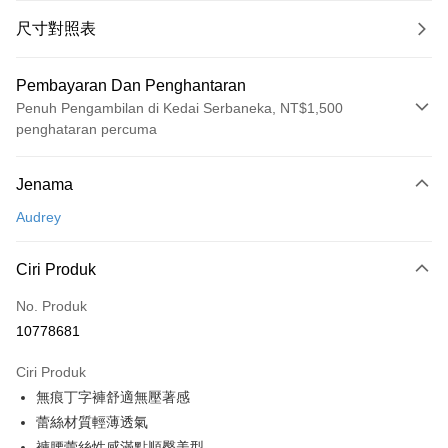
尺寸對照表
Pembayaran Dan Penghantaran
Penuh Pengambilan di Kedai Serbaneka, NT$1,500
penghataran percuma
Kaedah Pembayaran
Jenama
Kad Kredit (Bayaran Penuh)
Audrey
Pengambilan di Kedai Serbaneka
LINE Pay
Ciri Produk
Apple Pay
No. Produk
10778681
Easy Wallet
Ciri Produk
Google Pay
無痕丁字褲舒適無壓著感
PXPay Plus
蕾絲材質輕薄透氣
褲腰蕾絲性感滿點順臀美型