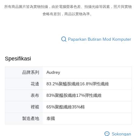
所有商品圖片皆為實物拍攝，由於電腦螢幕色差、拍攝光線等因素，照片與實物
會略有差別，商品以實物為準。
Paparkan Butiran Mod Komputer
Spesifikasi
品牌系列
Audrey
花邊
83.2%聚醯胺纖維16.8%彈性纖維
表布
83%聚醯胺纖維17%彈性纖維
裡襠
65%聚酯纖維35%棉
製造產地
泰國
Sokongan