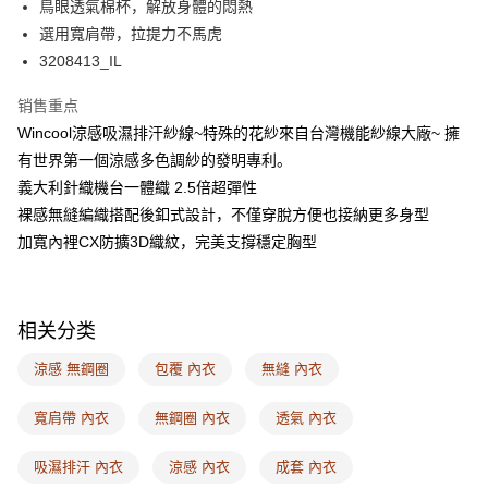
AFTEE先享后付
鳥眼透氣棉杯，解放身體的悶熱
相关说明
選用寬肩帶，拉提力不馬虎
一、關於 AFTEE先享後付
3208413_IL
ATM付款
1. 於付款方式選擇AFTEE先享後付，將跳出AFTEE先享後付手機驗證視
窗。
销售重点
2. 進行簡訊驗證之後，即可完成結帳手續。
运送方式
3. 訂單確認後不需事先繳費，商品會配送至您的指定地址。
Wincool涼感吸濕排汗紗線~特殊的花紗來自台灣機能紗線大廠~ 擁
4. 下訂完成後，您的手機會收到一封繳費通知簡訊，APP會員則會收到
全家取付
有世界第一個涼感多色調紗的發明專利。
AFTEE APP推播通知。
每笔NT$100，满NT$1,500(含以上)免运费
義大利針織機台一體織 2.5倍超彈性
5. 收到商品當下無需繳費，確認無誤後，請再利用繳費通知簡訊或AFTEE
APP於四大便利商店‧ATM/網銀等方式進行付款。
裸感無縫編織搭配後釦式設計，不僅穿脫方便也接納更多身型
付款後全家取貨
加寬內裡CX防擴3D織紋，完美支撐穩定胸型
請留意繳費期限為 14 天。唯有下載 AFTEE App 成為 AFTEE 會員者方能享
每笔NT$100，满NT$1,500(含以上)免运费
有最長 45 天內付款之服務。
7-11取付
繳費期限，為商家向您請款的時間，再加上使用AFTEE可延長的天數所計算
每笔NT$100，满NT$1,500(含以上)免运费
出。使用AFTEE下訂可以延長您收到商品前的繳費天數，但無法保證一定能
相关分类
夠在期限內收到商品(例如:預購商品或預計到貨時間較長者)。因此無論收到
付款後7-11取貨
商品與否，仍需要請您在AFTEE規定的時間內完成繳費。
涼感 無鋼圈
包覆 內衣
無縫 內衣
每笔NT$100，满NT$1,500(含以上)免运费
二、付款限制
寬肩帶 內衣
無鋼圈 內衣
透氣 內衣
1. 初次使用 AFTEE 時，將依認證結果及本公司審查結果，核予每個人不同
宅配
之上限額度
2. 結帳金額須大於NT$30
每笔NT$100，满NT$1,500(含以上)免运费
吸濕排汗 內衣
涼感 內衣
成套 內衣
3. 目前僅支援台灣會員