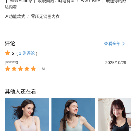
❙ Miss Audrey ❙ 浪漫簡約，時髦有型
EASY BRA ❘ 最懂你的舒
适内着
🔎功能款式
零压无钢圈内衣
评论
查看全部
5
(
1
则评论
)
j*******3
2025/10/29
|
M
其他人还在看