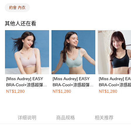
EASY SHOP門市速取
約會 內衣
三、聲明條款
免运费
「AFTEE先享後付」(下稱本服務)乃由恩沛科技股份有限公司(下稱 AFTEE )
所提供，並由 AFTEE 向您收取款項。因使用本服務所須提供之個人資料(包
其他人还在看
海外配送
查看运费
含但不限於訂購人姓名、電話，收件人姓名、電話、收件地址)，將交付予
AFTEE 於本服務必要服務範圍內運用。關於 AFTEE 對於個人資料之蒐集、
處理、利用，詳參 AFTEE 官網之『個人資料蒐集、處理及利用告知聲明』
（
https://aftee.tw/privacypolicy/
）。
若款項超過繳費期限，將根據當次的金額加收年利率 16% 的逾期滯納金。
未成年的使用者，請事先徵得法定代理人或監護人之同意方可使用
AFTEE。
若您對於個人資料之處理、利用有任何疑問，或欲行使相關法律權利，請聯
繫恩沛科技股份有限公司。若您不同意我們將上開所示之個人資料，連同必
[Miss Audrey] EASY
[Miss Audrey] EASY
[Miss Audrey] E
要之購買訂單資訊提供予 AFTEE ，或讓 AFTEE 蒐集處理利用您的個人資
BRA-Cool+涼感超彈力
BRA-Cool+涼感超彈力
BRA-Cool+涼感
料，請勿選用本服務。
無鋼圈內衣-玫瑰奶茶
無鋼圈內衣-奶霜冰灰
無鋼圈內衣-濃郁
NT$1,280
NT$1,280
NT$1,280
详细说明
商品规格
相关推荐