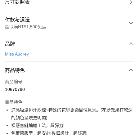
尺寸對照表
付款与运送
超取满NT$1,500免运
付款方式
品牌
信用卡一次付款
Miss Audrey
超商取货付款
商品特色
LINE Pay
商品编号
Apple Pay
10670790
悠遊付
商品特色
Google Pay
涼感吸濕排汗紗線~特殊的花紗更顯愉悅氣息。(花紗效果在較深
PXPay Plus
的顏色呈現更明顯)
裸感無縫編織工法，超彈力!
Plus PAY
包覆感版型，超安心!後釦設計，超舒適!