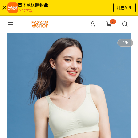
首下載送購物金
开启APP
立即下載
0
1
/
5