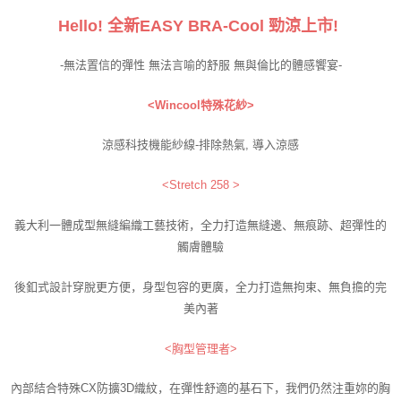
Hello! 全新EASY BRA-Cool 勁涼上市!
-無法置信的彈性 無法言喻的舒服 無與倫比的體感饗宴-
<Wincool特殊花紗>
涼感科技機能紗線-排除熱氣, 導入涼感
<Stretch 258 >
義大利一體成型無縫編織工藝技術，全力打造無縫邊、無痕跡、超彈性的
觸膚體驗
後釦式設計穿脫更方便，身型包容的更廣，全力打造無拘束、無負擔的完
美內著
<胸型管理者>
內部結合特殊CX防擴3D織紋，在彈性舒適的基石下，我們仍然注重妳的胸