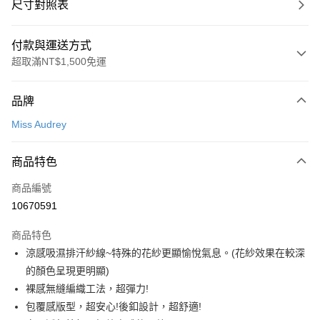
尺寸對照表
付款與運送方式
超取滿NT$1,500免運
付款方式
品牌
信用卡一次付款
Miss Audrey
超商取貨付款
商品特色
LINE Pay
商品編號
Apple Pay
10670591
悠遊付
商品特色
Google Pay
涼感吸濕排汗紗線~特殊的花紗更顯愉悅氣息。(花紗效果在較深
全支付
的顏色呈現更明顯)
裸感無縫編織工法，超彈力!
全盈+PAY
包覆感版型，超安心!後釦設計，超舒適!