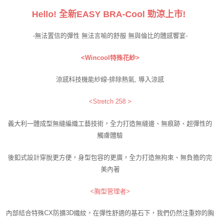
Hello! 全新EASY BRA-Cool 勁涼上市!
-無法置信的彈性 無法言喻的舒服 無與倫比的體感饗宴-
<Wincool特殊花紗>
涼感科技機能紗線-排除熱氣, 導入涼感
<Stretch 258 >
義大利一體成型無縫編織工藝技術，全力打造無縫邊、無痕跡、超彈性的
觸膚體驗
後釦式設計穿脫更方便，身型包容的更廣，全力打造無拘束、無負擔的完
美內著
<胸型管理者>
內部結合特殊CX防擴3D織紋，在彈性舒適的基石下，我們仍然注重妳的胸