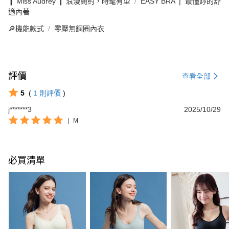
❙ Miss Audrey ❙ 浪漫簡約，時髦有型
EASY BRA ❘ 最懂妳的舒
適內著
🔎機能款式
零壓無鋼圈內衣
評價
查看全部
5
(
1
則評價
)
j*******3
2025/10/29
|
M
必買清單