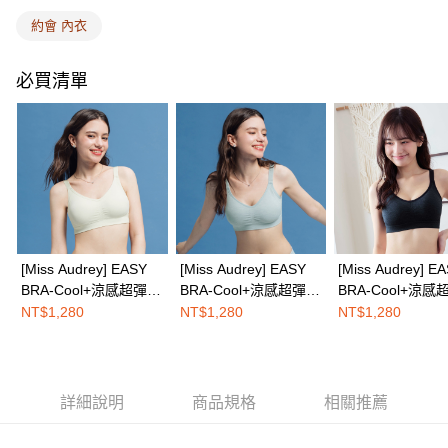
權轉讓予恩沛科技股份有限公司。
EASY SHOP門市速取
約會 內衣
２．關於個人資料處理事宜，請瀏覽以下網址：
免運費
https://aftee.tw/terms/#terms3
３．未成年的使用者請事先徵得法定代理人或監護人之同意方可使用
必買清單
海外配送
查看運費
「AFTEE先享後付」，若未經同意申辦者引起之損失，本公司不負相關責
任。
４．使用「AFTEE先享後付」時，將依據個別帳號之用戶狀況，依本公司即
時審查核予不同之上限額度；若仍有額度不足之情形，本公司將視審查結果
請求用戶進行身份認證。
５．嚴禁一人註冊多個帳號或使用他人資訊註冊。若發現惡意使用之情形，
恩沛科技股份有限公司將有權停止該用戶之使用額度並採取法律行動。
[Miss Audrey] EASY
[Miss Audrey] EASY
[Miss Audrey] E
BRA-Cool+涼感超彈力
BRA-Cool+涼感超彈力
BRA-Cool+涼感
無鋼圈內衣-杏仁奶白
無鋼圈內衣-奶霜冰灰
無鋼圈內衣-濃郁
NT$1,280
NT$1,280
NT$1,280
詳細說明
商品規格
相關推薦