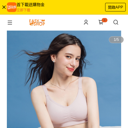
首下載送購物金
開啟APP
立即下載
0
1
/
5