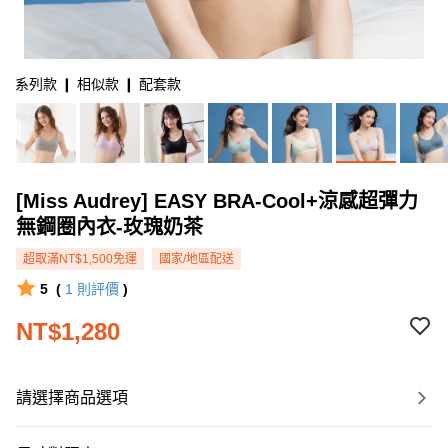
系列款 ❙ 相似款 ❙ 配套款
[Miss Audrey] EASY BRA-Cool+涼感超彈力
無鋼圈內衣-玫瑰奶茶
超取滿NT$1,500免運
國家/地區配送
5
(
1
則評價
)
NT$1,280
請選擇商品選項