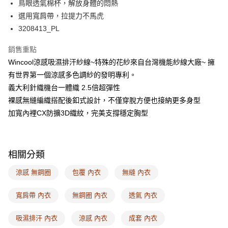
AFTEE先享後付
鳥眼透氣棉杯，解放身體的悶熱
相關說明
選用寬肩帶，拉提力不馬虎
【關於「AFTEE先享後付」】
3208413_PL
ATM付款
AFTEE先享後付是「在收到商品之後才付款」的支付方式。 讓您購物簡單
便利好安心！
銷售重點
１．簡單：不需註冊會員、不需綁卡、不需儲值。
運送方式
２．便利：只要手機號碼，簡訊認證，即可結帳。
Wincool涼感吸濕排汗紗線~特殊的花紗來自台灣機能紗線大廠~ 擁
３．安心：先確認商品／服務後，再付款。
全家取付
有世界第一個涼感多色調紗的發明專利。
每筆NT$100，滿NT$1,500(含以上)免運費
義大利針織機台一體織 2.5倍超彈性
【「AFTEE先享後付」結帳流程】
１．於結帳方式選擇「AFTEE先享後付」後，將跳轉至「AFTEE先享後付」
裸感無縫編織搭配後釦式設計，不僅穿脫方便也接納更多身型
付款後全家取貨
結帳頁面，進行簡訊認證並確認金額後，即可完成結帳。
加寬內裡CX防擴3D織紋，完美支撐穩定胸型
２．訂單成立數日內，您將收到繳費通知簡訊。
每筆NT$100，滿NT$1,500(含以上)免運費
３．收到繳費通知簡訊後14天內，點擊此簡訊中的連結，可透過四大超商／
ATM／網路銀行／等多元方式進行付款，方視為交易完成。
7-11取付
※ 請注意：結帳手續完成當下不需立刻繳費，但若您需要取消訂單，請聯絡
每筆NT$100，滿NT$1,500(含以上)免運費
購買商品的店家。未經商家同意取消之訂單仍視為有效，需透過AFTEE先享
相關分類
後付繳納相關費用。
付款後7-11取貨
※ 交易是否成功請以「AFTEE先享後付 」之結帳頁面顯示為準，若有關於
涼感 無鋼圈
包覆 內衣
無縫 內衣
是否繳費成功／繳費後需取消欲退款等相關疑問，請聯繫「AFTEE先享後付
每筆NT$100，滿NT$1,500(含以上)免運費
客戶支援中心」
https://netprotections.freshdesk.com/support/home
寬肩帶 內衣
無鋼圈 內衣
透氣 內衣
宅配
【注意事項】
１．透過由恩沛科技股份有限公司提供之「AFTEE先享後付」服務完成之交
每筆NT$100，滿NT$1,500(含以上)免運費
吸濕排汗 內衣
涼感 內衣
成套 內衣
易，需依本服務之必要範圍內提供個人資料，並將交易相關給付款項請求債