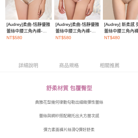
２．關於個人資料處理事宜，請瀏覽以下網址：
免運費
https://aftee.tw/terms/#terms3
３．未成年的使用者請事先徵得法定代理人或監護人之同意方可使用
海外配送
查看運費
「AFTEE先享後付」，若未經同意申辦者引起之損失，本公司不負相關責
[Audrey]柔曲-恬靜優雅
[Audrey]柔曲-恬靜優雅
[Audrey] 新柔感
任。
蕾絲中腰三角內褲-甜
蕾絲中腰三角內褲-蜜
蕾絲中腰三角內褲
４．使用「AFTEE先享後付」時，將依據個別帳號之用戶狀況，依本公司即
杏色
桃粉
瑰奶茶
時審查核予不同之上限額度；若仍有額度不足之情形，本公司將視審查結果
NT$580
NT$580
NT$480
請求用戶進行身份認證。
５．嚴禁一人註冊多個帳號或使用他人資訊註冊。若發現惡意使用之情形，
恩沛科技股份有限公司將有權停止該用戶之使用額度並採取法律行動。
詳細說明
商品規格
相關推薦
舒柔材質 包覆臀型
典雅花型幾何律動勾勒出細緻彈性蕾絲
蕾絲與網紗搭配襯托出大方層次感
彈力素面褲片絲滑Q彈好舒柔