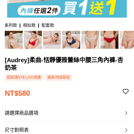
系列款 ❙ 相似款 ❙ 配套款
[Audrey]柔曲-恬靜優雅蕾絲中腰三角內褲-杏
奶茶
超取滿NT$1,500免運
國家/地區配送
NT$580
請選擇商品選項
尺寸對照表