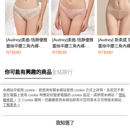
[Audrey]柔曲-恬靜優雅
[Audrey]柔曲-恬靜優雅
[Audrey] 新柔感
蕾絲中腰三角內褲-甜
蕾絲中腰三角內褲-蜜
蕾絲中腰三角內褲
杏色
桃粉
瑰奶茶
NT$580
NT$580
NT$480
你可能有興趣的商品
全站排行
本網站中使用 cookie，欲查詢有關本網站使用 cookie 方式之詳情，及若您不希
熱門標籤
望在電腦上使用 cookie 時應如何變更電腦的 cookie 設定，請參閱本網站「
隱私
權條款
」之 Cookie 聲明。您繼續使用本網站即表示您同意本公司得按本網站使
用條款之 Cookie 聲明使用 cookie。
了解更多 >
我知道了