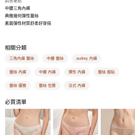
銷售重點
相關說明
中腰三角內褲
【關於「AFTEE先享後付」】
ATM付款
AFTEE先享後付是「在收到商品之後才付款」的支付方式。 讓您購物簡單
典雅幾何彈性蕾絲
便利好安心！
素面彈性材質舒柔好穿搭
１．簡單：不需註冊會員、不需綁卡、不需儲值。
運送方式
２．便利：只要手機號碼，簡訊認證，即可結帳。
３．安心：先確認商品／服務後，再付款。
全家取付
每筆NT$100，滿NT$1,500(含以上)免運費
【「AFTEE先享後付」結帳流程】
相關分類
１．於結帳方式選擇「AFTEE先享後付」後，將跳轉至「AFTEE先享後付」
付款後全家取貨
結帳頁面，進行簡訊認證並確認金額後，即可完成結帳。
三角內褲 蕾絲
中腰 蕾絲
audrey 內褲
２．訂單成立數日內，您將收到繳費通知簡訊。
每筆NT$100，滿NT$1,500(含以上)免運費
３．收到繳費通知簡訊後14天內，點擊此簡訊中的連結，可透過四大超商／
蕾絲 內褲
中腰 內褲
彈性 內褲
蕾絲 服貼
ATM／網路銀行／等多元方式進行付款，方視為交易完成。
7-11取付
※ 請注意：結帳手續完成當下不需立刻繳費，但若您需要取消訂單，請聯絡
每筆NT$100，滿NT$1,500(含以上)免運費
購買商品的店家。未經商家同意取消之訂單仍視為有效，需透過AFTEE先享
蕾絲 優雅
蕾絲 包臀
法式 內褲
後付繳納相關費用。
付款後7-11取貨
※ 交易是否成功請以「AFTEE先享後付 」之結帳頁面顯示為準，若有關於
是否繳費成功／繳費後需取消欲退款等相關疑問，請聯繫「AFTEE先享後付
必買清單
每筆NT$100，滿NT$1,500(含以上)免運費
客戶支援中心」
https://netprotections.freshdesk.com/support/home
宅配
【注意事項】
１．透過由恩沛科技股份有限公司提供之「AFTEE先享後付」服務完成之交
每筆NT$100，滿NT$1,500(含以上)免運費
易，需依本服務之必要範圍內提供個人資料，並將交易相關給付款項請求債
權轉讓予恩沛科技股份有限公司。
EASY SHOP門市速取