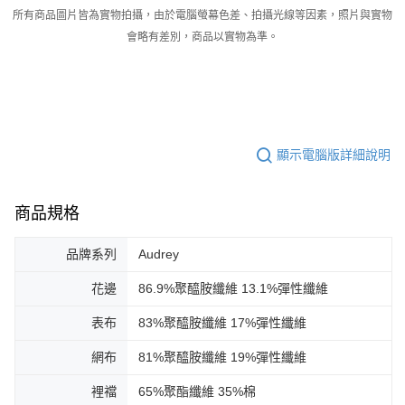
所有商品圖片皆為實物拍攝，由於電腦螢幕色差、拍攝光線等因素，照片與實物
會略有差別，商品以實物為準。
顯示電腦版詳細說明
商品規格
品牌系列
Audrey
花邊
86.9%聚醯胺纖維 13.1%彈性纖維
表布
83%聚醯胺纖維 17%彈性纖維
網布
81%聚醯胺纖維 19%彈性纖維
裡襠
65%聚酯纖維 35%棉