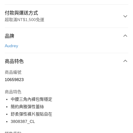
付款與運送方式
超取滿NT$1,500免運
付款方式
品牌
信用卡一次付款
Audrey
超商取貨付款
商品特色
LINE Pay
商品編號
Apple Pay
10659823
悠遊付
商品特色
Google Pay
中腰三角內褲包臀穩定
全支付
簡約典雅彈性蕾絲
舒柔彈性褲片服貼自在
全盈+PAY
3808387_CL
AFTEE先享後付