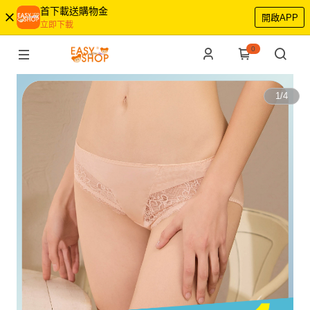
首下載送購物金
開啟APP
立即下載
0
1
/
4