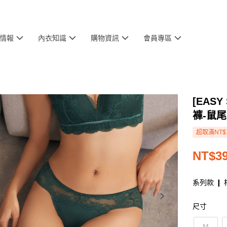
情報
內衣知識
購物資訊
會員專區
[EAS
褲-鼠
超取滿NT$
NT$3
系列款 ❙ 
尺寸
M