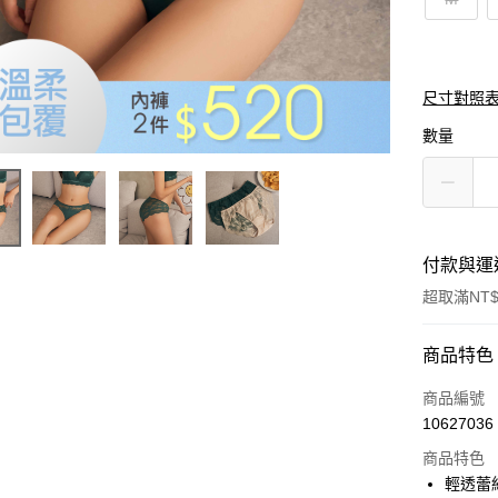
尺寸對照
數量
付款與運
超取滿NT$
付款方式
商品特色
信用卡一
商品編號
10627036
超商取貨
商品特色
LINE Pay
輕透蕾