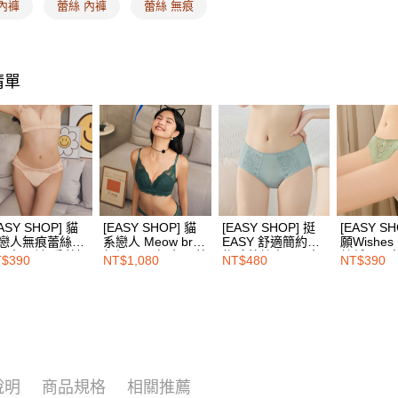
每筆NT$1
內褲
蕾絲 內褲
蕾絲 無痕
／ATM／
※ 請注意
7-11取付
絡購買商品
先享後付
每筆NT$1
※ 交易是
清單
是否繳費成
付款後7-1
付客戶支
每筆NT$1
【注意事
宅配
１．透過由
交易，需
每筆NT$1
求債權轉
２．關於
EASY S
https://aft
ASY SHOP] 貓
[EASY SHOP] 貓
[EASY SHOP] 挺
[EASY SH
免運費
３．未成
戀人無痕蕾絲低
系戀人 Meow bra
EASY 舒適簡約植
願Wishes
「AFTE
三角內褲-香草奶
無鋼圈內衣-鼠尾草
物系蕾絲中腰三角
絲低腰三
$390
NT$1,080
NT$480
NT$390
海外配送
任。
綠
內褲-雲霧藍
蘚綠
４．使用「
即時審查
結果請求
５．嚴禁
形，恩沛
動。
說明
商品規格
相關推薦