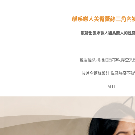
貓系戀人美臀蕾絲三角內褲/ᐠ
散發出傲嬌誘人貓系戀人的性
輕透蕾絲,拼接細緻布料,摩登又
後片全蕾絲設計,性感無痕不勒
M-LL