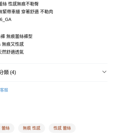
蕾絲 性感無痕不勒臀
無緊帶車縫 穿著舒適 不勒肉
66_GA
y
褲 無痕蕾絲褲型
 無痕又性感
天然舒適透氣
享後付
類 (4)
FTEE先享後付」】
先享後付是「在收到商品之後才付款」的支付方式。 讓您購物簡單
式
三角褲
心！
客服
：不需註冊會員、不需綁卡、不需儲值。
式
無痕內褲
：只要手機號碼，簡訊認證，即可結帳。
式
蕾絲內褲
：先確認商品／服務後，再付款。
惠專區 ❙
溫柔包臀 ❘ 內褲2件$520
EE先享後付」結帳流程】
00，滿NT$1,500(含以上)免運費
方式選擇「AFTEE先享後付」後，將跳轉至「AFTEE先享後
頁面，進行簡訊認證並確認金額後，即可完成結帳。
 蕾絲
無痕 性感
性感 蕾絲
家取貨
成立數日內，您將收到繳費通知簡訊。
費通知簡訊後14天內，點擊此簡訊中的連結，可透過四大超商