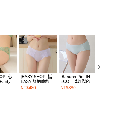
00，滿NT$1,500(含以上)免運費
網路銀行／等多元方式進行付款，方視為交易完成。
：結帳手續完成當下不需立刻繳費，但若您需要取消訂單，請聯
的店家。未經商家同意取消之訂單仍視為有效，需透過AFTEE
繳納相關費用。
00，滿NT$1,500(含以上)免運費
否成功請以「AFTEE先享後付 」之結帳頁面顯示為準，若有關於
功／繳費後需取消欲退款等相關疑問，請聯繫「AFTEE先享後
1取貨
援中心」
https://netprotections.freshdesk.com/support/home
00，滿NT$1,500(含以上)免運費
項】
恩沛科技股份有限公司提供之「AFTEE先享後付」服務完成之
依本服務之必要範圍內提供個人資料，並將交易相關給付款項請
00，滿NT$1,500(含以上)免運費
讓予恩沛科技股份有限公司。
個人資料處理事宜，請瀏覽以下網址：
HOP門市速取
ee.tw/terms/#terms3
OP] 心
[EASY SHOP] 挺
[Banana Pie] IN
[EASY SHOP] 挺
年的使用者請事先徵得法定代理人或監護人之同意方可使用
 Panty蕾
EASY 舒適簡約植
ECO口碑炸裂的超
EASY 舒適簡約植
E先享後付」，若未經同意申辦者引起之損失，本公司不負相關責
角內褲-苔
物系蕾絲中腰三角
舒服天絲™莫代爾
物系蕾絲中腰三角
NT$480
NT$380
NT$480
查看運費
內褲-莫內紫
抗敏低腰三角內褲-
內褲-霜葉黑
鼠尾草
AFTEE先享後付」時，將依據個別帳號之用戶狀況，依本公司
核予不同之上限額度；若仍有額度不足之情形，本公司將視審查
用戶進行身份認證。
一人註冊多個帳號或使用他人資訊註冊。若發現惡意使用之情
科技股份有限公司將有權停止該用戶之使用額度並採取法律行