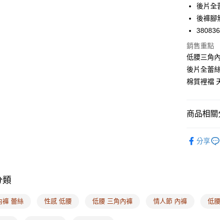
後片全
Apple Pay
後褲腳
悠遊付
38083
Google Pa
銷售重點
低腰三角內
全支付
後片全蕾絲
全盈+PAY
棉質裡襠 
AFTEE先
相關說明
商品相關分
【關於「A
ATM付款
AFTEE
🔎內褲款
便利好安
分享
１．簡單
🔎內褲款
２．便利
運送方式
🔎內褲款
３．安心
全家取付
分類
❙ 多件優
【「AFT
每筆NT$1
１．於結帳
付」結帳
內褲 蕾絲
性感 低腰
低腰 三角內褲
情人節 內褲
低腰
付款後全
２．訂單
３．收到繳