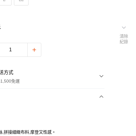
表
清除
紀錄
送方式
1,500免運
次付款
付款
絲,拼接細緻布料,摩登又性感。