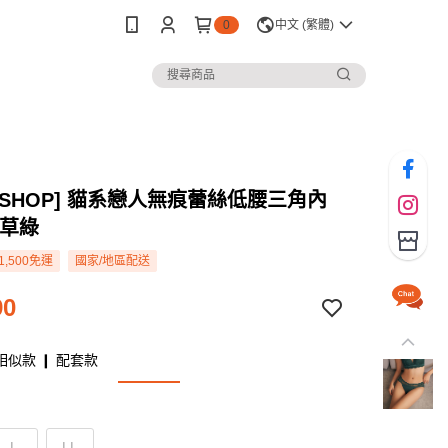
0
中文 (繁體)
Y SHOP] 貓系戀人無痕蕾絲低腰三角內
尾草綠
1,500免運
國家/地區配送
90
相似款 ❙ 配套款
L
LL