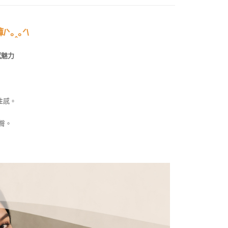
｡ꞈ｡ᐟ\
感魅力
性感。
臀。