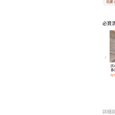
低腰 
必買
[E
系
腰
NT
昔
詳細