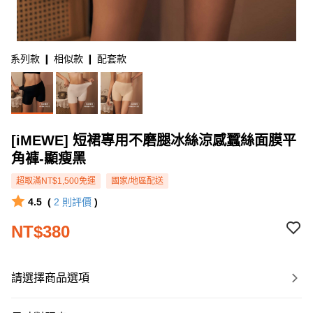
系列款 ❙ 相似款 ❙ 配套款
[iMEWE] 短裙專用不磨腿冰絲涼感蠶絲面膜平
角褲-顯瘦黑
超取滿NT$1,500免運
國家/地區配送
4.5
(
2
則評價
)
NT$380
請選擇商品選項