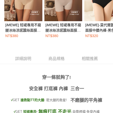
權轉讓予恩沛科技股份有限公司。
EASY SHOP門市速取
２．關於個人資料處理事宜，請瀏覽以下網址：
免運費
https://aftee.tw/terms/#terms3
３．未成年的使用者請事先徵得法定代理人或監護人之同意方可使用
海外配送
查看運費
「AFTEE先享後付」，若未經同意申辦者引起之損失，本公司不負相關責
[iMEWE] 短裙專用不磨
[iMEWE] 短裙專用不磨
[iMEWE]-莫代爾
任。
腿冰絲涼感蠶絲面膜平
腿冰絲涼感蠶絲面膜平
面膜中腰內褲-黑
４．使用「AFTEE先享後付」時，將依據個別帳號之用戶狀況，依本公司即
角褲-隱形膚
角褲-牛奶白
時審查核予不同之上限額度；若仍有額度不足之情形，本公司將視審查結果
NT$380
NT$380
NT$320
請求用戶進行身份認證。
５．嚴禁一人註冊多個帳號或使用他人資訊註冊。若發現惡意使用之情形，
恩沛科技股份有限公司將有權停止該用戶之使用額度並採取法律行動。
詳細說明
商品規格
相關推薦
穿一條就夠了!
安全褲 打底褲 內褲 三合一
不磨腿的平角褲
-
√
GET
搶救黏TT的大腿
密大腿的救星!
無痕打底 不走光
-
√
GET
自帶裡襠-免穿內褲
短裙專用