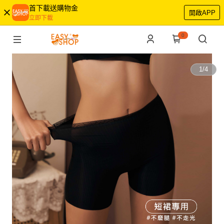
首下載送購物金
開啟APP
立即下載
0
1
/
4