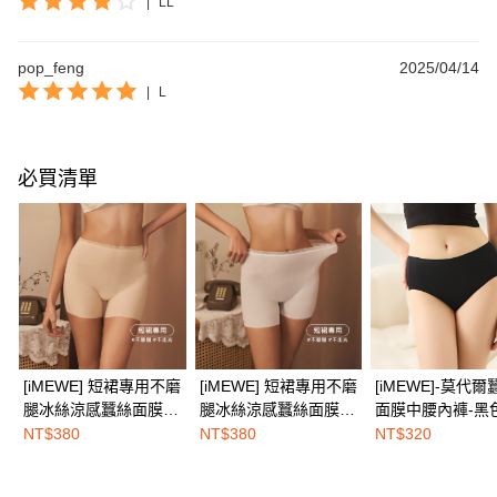
|
LL
pop_feng
2025/04/14
|
L
必買清單
[iMEWE] 短裙專用不磨
[iMEWE] 短裙專用不磨
[iMEWE]-莫代爾
腿冰絲涼感蠶絲面膜平
腿冰絲涼感蠶絲面膜平
面膜中腰內褲-黑
角褲-隱形膚
角褲-牛奶白
NT$380
NT$380
NT$320