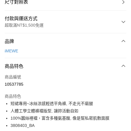
尺寸對照表
付款與運送方式
超取滿NT$1,500免運
付款方式
品牌
信用卡一次付款
iMEWE
超商取貨付款
商品特色
LINE Pay
商品編號
Apple Pay
10537785
悠遊付
商品特色
Google Pay
短裙專用~冰絲涼感輕透平角褲, 不走光不磨腿
全支付
人體工學立體褲襠版型, 讓妳活動自如
100%蠶絲裡襠，富含多種氨基酸, 像是幫私密肌敷面膜
全盈+PAY
3808403_BA