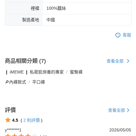
裡襠
100%蠶絲
製造產地
中國
客服
商品相關分類 (7)
查看全部
❙ iMEWE ❙ 私密肌保養的專家
蜜臀褲
🔎內褲款式
平口褲
評價
查看全部
4.5
(
2
則評價
)
y********1
2026/05/05