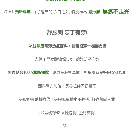
無痕不走光
√
GET
婚紗專屬
- 除了經典的黑/白之外, 特別推出
隱形膚~
舒服到 忘了有穿!
冰絲涼感
輕薄透氣面料，彷若沒穿一樣無負擔
人體工學立體褲襠版型, 讓妳活動自如
無痕貼合
100%蠶絲裡襠
，富含多種氨基酸，對皮膚有良好的保護作用
面料彈力加倍，反覆拉伸不易變形
褲腰超薄蕾絲織帶，褲腳無痕穩定不翻捲, 打造無感享受
3D蜜桃臀型 立體包臀, 拒絕夾臀
M-LL