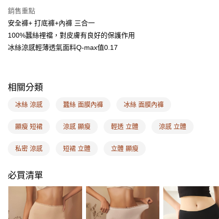
AFTEE先享後付
銷售重點
相關說明
安全褲+ 打底褲+內褲 三合一
【關於「AFTEE先享後付」】
ATM付款
AFTEE先享後付是「在收到商品之後才付款」的支付方式。 讓您購物簡單
100%蠶絲裡襠，對皮膚有良好的保護作用
便利好安心！
冰絲涼感輕薄透氣面料Q-max值0.17
１．簡單：不需註冊會員、不需綁卡、不需儲值。
運送方式
２．便利：只要手機號碼，簡訊認證，即可結帳。
３．安心：先確認商品／服務後，再付款。
全家取付
每筆NT$100，滿NT$1,500(含以上)免運費
【「AFTEE先享後付」結帳流程】
相關分類
１．於結帳方式選擇「AFTEE先享後付」後，將跳轉至「AFTEE先享後付」
付款後全家取貨
結帳頁面，進行簡訊認證並確認金額後，即可完成結帳。
冰絲 涼感
蠶絲 面膜內褲
冰絲 面膜內褲
２．訂單成立數日內，您將收到繳費通知簡訊。
每筆NT$100，滿NT$1,500(含以上)免運費
３．收到繳費通知簡訊後14天內，點擊此簡訊中的連結，可透過四大超商／
顯瘦 短裙
涼感 顯瘦
輕透 立體
涼感 立體
ATM／網路銀行／等多元方式進行付款，方視為交易完成。
7-11取付
※ 請注意：結帳手續完成當下不需立刻繳費，但若您需要取消訂單，請聯絡
每筆NT$100，滿NT$1,500(含以上)免運費
購買商品的店家。未經商家同意取消之訂單仍視為有效，需透過AFTEE先享
私密 涼感
短裙 立體
立體 顯瘦
後付繳納相關費用。
付款後7-11取貨
※ 交易是否成功請以「AFTEE先享後付 」之結帳頁面顯示為準，若有關於
是否繳費成功／繳費後需取消欲退款等相關疑問，請聯繫「AFTEE先享後付
必買清單
每筆NT$100，滿NT$1,500(含以上)免運費
客戶支援中心」
https://netprotections.freshdesk.com/support/home
宅配
【注意事項】
１．透過由恩沛科技股份有限公司提供之「AFTEE先享後付」服務完成之交
每筆NT$100，滿NT$1,500(含以上)免運費
易，需依本服務之必要範圍內提供個人資料，並將交易相關給付款項請求債