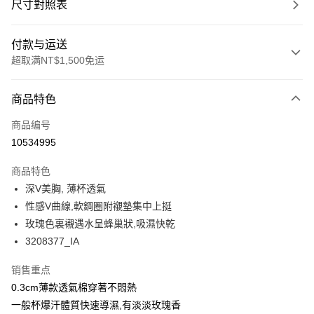
尺寸對照表
付款与运送
超取满NT$1,500免运
付款方式
商品特色
信用卡一次付款
商品编号
超商取货付款
10534995
LINE Pay
商品特色
Apple Pay
深V美胸, 薄杯透氣
性感V曲線,軟鋼圈附襯墊集中上挺
悠遊付
玫瑰色裏襯遇水呈蜂巢狀,吸濕快乾
Google Pay
3208377_IA
PXPay Plus
销售重点
0.3cm薄款透氣棉穿著不悶熱
Plus PAY
一般杯爆汗體質快速導濕,有淡淡玫瑰香