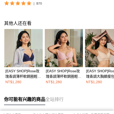
|
B70
其他人还在看
[EASY SHOP]Rose玫
[EASY SHOP]Rose玫
[EASY SHOP]Ro
瑰香調薄杯軟鋼圈輕塑
瑰香調薄杯軟鋼圈輕塑
瑰香調大胸顯瘦
圓潤美胸內衣-深情玫
圓潤美胸內衣-初戀玫
定無鋼圈內衣-玫
NT$1,280
NT$1,280
NT$1,280
瑰藍
瑰粉
檳白
你可能有兴趣的商品
全站排行