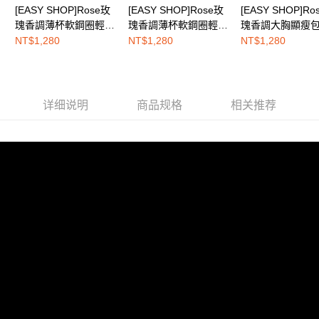
[EASY SHOP]Rose玫
[EASY SHOP]Rose玫
[EASY SHOP]Ro
EASY SHOP門市速取
三、聲明條款
瑰香調薄杯軟鋼圈輕塑
瑰香調薄杯軟鋼圈輕塑
瑰香調大胸顯瘦
免运费
「AFTEE先享後付」(下稱本服務)乃由恩沛科技股份有限公司(下稱 AFTEE )
圓潤美胸內衣-深情玫
圓潤美胸內衣-初戀玫
定無鋼圈內衣-玫
NT$1,280
NT$1,280
NT$1,280
所提供，並由 AFTEE 向您收取款項。因使用本服務所須提供之個人資料(包
瑰藍
瑰粉
檳白
海外配送
查看运费
含但不限於訂購人姓名、電話，收件人姓名、電話、收件地址)，將交付予
AFTEE 於本服務必要服務範圍內運用。關於 AFTEE 對於個人資料之蒐集、
處理、利用，詳參 AFTEE 官網之『個人資料蒐集、處理及利用告知聲明』
（
https://aftee.tw/privacypolicy/
）。
详细说明
商品规格
相关推荐
若款項超過繳費期限，將根據當次的金額加收年利率 16% 的逾期滯納金。
未成年的使用者，請事先徵得法定代理人或監護人之同意方可使用
AFTEE。
若您對於個人資料之處理、利用有任何疑問，或欲行使相關法律權利，請聯
繫恩沛科技股份有限公司。若您不同意我們將上開所示之個人資料，連同必
要之購買訂單資訊提供予 AFTEE ，或讓 AFTEE 蒐集處理利用您的個人資
料，請勿選用本服務。