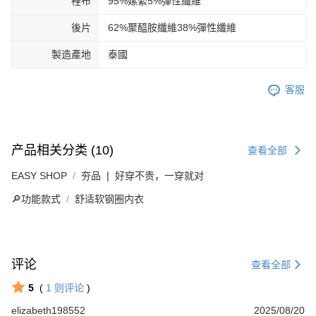
裡布
95%嫘縈5%彈性纖維
後片
62%聚醯胺纖維38%彈性纖維
製造產地
泰國
客服
产品相关分类 (10)
查看全部
EASY SHOP
夯品 ❘ 好穿不贵，一穿就对
🔎功能款式
舒适软钢圈内衣
评论
查看全部
5
(
1
则评论
)
elizabeth198552
2025/08/20