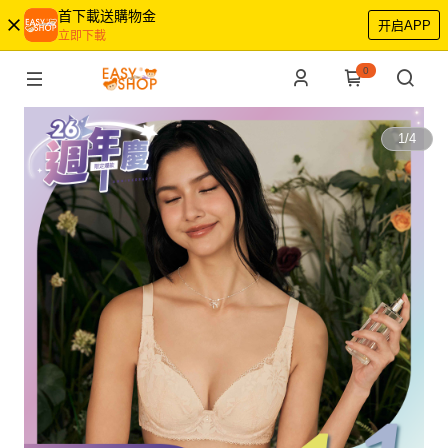
首下載送購物金
开启APP
立即下載
0
1
/
4