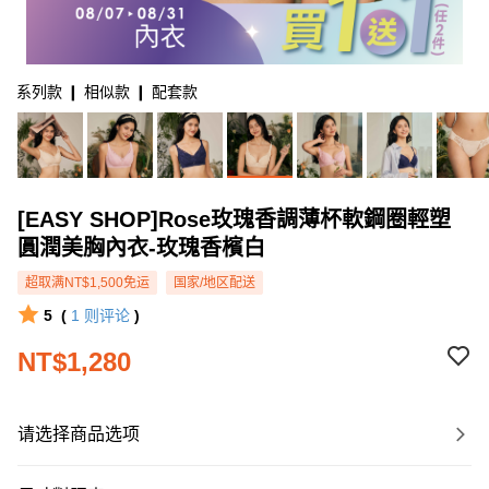
系列款 ❙ 相似款 ❙ 配套款
[EASY SHOP]Rose玫瑰香調薄杯軟鋼圈輕塑
圓潤美胸內衣-玫瑰香檳白
超取满NT$1,500免运
国家/地区配送
5
(
1
则评论
)
NT$1,280
请选择商品选项