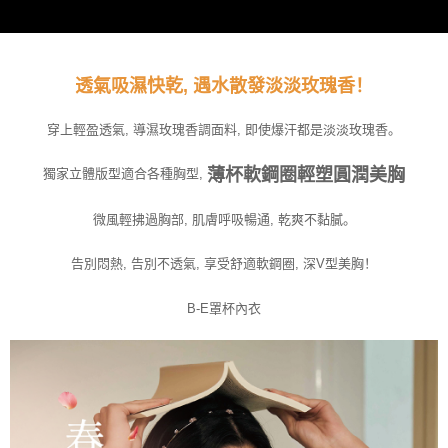
透氣吸濕快乾, 遇水散發淡淡玫瑰香！
穿上輕盈透氣, 導濕玫瑰香調面料, 即使爆汗都是淡淡玫瑰香。
薄杯軟鋼圈輕塑圓潤美胸
獨家立體版型適合各種胸型,
微風輕拂過胸部, 肌膚呼吸暢通, 乾爽不黏膩。
告別悶熱, 告別不透氣, 享受舒適軟鋼圈, 深V型美胸！
B-E罩杯內衣