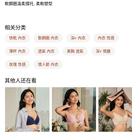
AFTEE先享后付
軟鋼圈溫柔撐托, 柔軟塑型
相关说明
一、關於 AFTEE先享後付
ATM付款
1. 於付款方式選擇AFTEE先享後付，將跳出AFTEE先享後付手機驗證視
窗。
相关分类
2. 進行簡訊驗證之後，即可完成結帳手續。
运送方式
3. 訂單確認後不需事先繳費，商品會配送至您的指定地址。
快乾 內衣
軟鋼圈 內衣
深v 內衣
內衣 性感
4. 下訂完成後，您的手機會收到一封繳費通知簡訊，APP會員則會收到
全家取付
AFTEE APP推播通知。
每笔NT$100，满NT$1,500(含以上)免运费
薄杯 內衣
透氣 內衣
美胸 透氣
深v 情趣
5. 收到商品當下無需繳費，確認無誤後，請再利用繳費通知簡訊或AFTEE
APP於四大便利商店‧ATM/網銀等方式進行付款。
付款後全家取貨
玫瑰 性感
情人節 內衣
請留意繳費期限為 14 天。唯有下載 AFTEE App 成為 AFTEE 會員者方能享
每笔NT$100，满NT$1,500(含以上)免运费
有最長 45 天內付款之服務。
其他人还在看
7-11取付
繳費期限，為商家向您請款的時間，再加上使用AFTEE可延長的天數所計算
每笔NT$100，满NT$1,500(含以上)免运费
出。使用AFTEE下訂可以延長您收到商品前的繳費天數，但無法保證一定能
夠在期限內收到商品(例如:預購商品或預計到貨時間較長者)。因此無論收到
付款後7-11取貨
商品與否，仍需要請您在AFTEE規定的時間內完成繳費。
每笔NT$100，满NT$1,500(含以上)免运费
二、付款限制
1. 初次使用 AFTEE 時，將依認證結果及本公司審查結果，核予每個人不同
宅配
之上限額度
2. 結帳金額須大於NT$30
每笔NT$100，满NT$1,500(含以上)免运费
3. 目前僅支援台灣會員