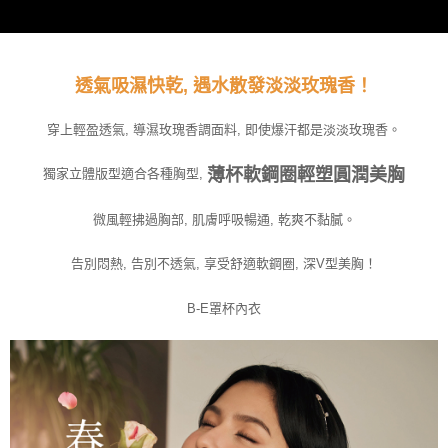
透氣吸濕快乾, 遇水散發淡淡玫瑰香！
穿上輕盈透氣, 導濕玫瑰香調面料, 即使爆汗都是淡淡玫瑰香。
薄杯軟鋼圈輕塑圓潤美胸
獨家立體版型適合各種胸型,
微風輕拂過胸部, 肌膚呼吸暢通, 乾爽不黏膩。
告別悶熱, 告別不透氣, 享受舒適軟鋼圈, 深V型美胸！
B-E罩杯內衣