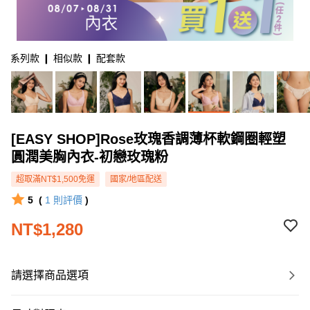
系列款 ❙ 相似款 ❙ 配套款
[EASY SHOP]Rose玫瑰香調薄杯軟鋼圈輕塑
圓潤美胸內衣-初戀玫瑰粉
超取滿NT$1,500免運
國家/地區配送
5
(
1
則評價
)
NT$1,280
請選擇商品選項