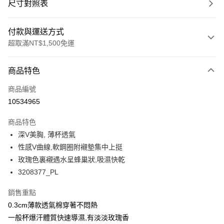
尺寸對照表
付款與運送方式
超取滿NT$1,500免運
付款方式
商品特色
信用卡一次付款
商品編號
超商取貨付款
10534965
LINE Pay
商品特色
Apple Pay
深V美胸, 薄杯透氣
性感V曲線,軟鋼圈附襯墊集中上挺
悠遊付
玫瑰色裏襯遇水呈蜂巢狀,吸濕快乾
Google Pay
3208377_PL
全支付
銷售重點
0.3cm薄款透氣棉穿著不悶熱
全盈+PAY
一般杯爆汗體質快速導濕,有淡淡玫瑰香