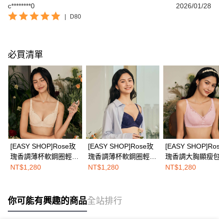
c********0
2026/01/28
|
D80
必買清單
[EASY SHOP]Rose玫
[EASY SHOP]Rose玫
[EASY SHOP]Ro
瑰香調薄杯軟鋼圈輕塑
瑰香調薄杯軟鋼圈輕塑
瑰香調大胸顯瘦
圓潤美胸內衣-玫瑰香
圓潤美胸內衣-深情玫
定無鋼圈內衣-初
NT$1,280
NT$1,280
NT$1,280
檳白
瑰藍
瑰粉
你可能有興趣的商品
全站排行