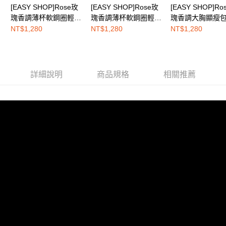
[EASY SHOP]Rose玫
[EASY SHOP]Rose玫
[EASY SHOP]Ro
權轉讓予恩沛科技股份有限公司。
EASY SHOP門市速取
２．關於個人資料處理事宜，請瀏覽以下網址：
瑰香調薄杯軟鋼圈輕塑
瑰香調薄杯軟鋼圈輕塑
瑰香調大胸顯瘦
免運費
https://aftee.tw/terms/#terms3
圓潤美胸內衣-玫瑰香
圓潤美胸內衣-深情玫
定無鋼圈內衣-初
NT$1,280
NT$1,280
NT$1,280
３．未成年的使用者請事先徵得法定代理人或監護人之同意方可使用
檳白
瑰藍
瑰粉
海外配送
查看運費
「AFTEE先享後付」，若未經同意申辦者引起之損失，本公司不負相關責
任。
４．使用「AFTEE先享後付」時，將依據個別帳號之用戶狀況，依本公司即
時審查核予不同之上限額度；若仍有額度不足之情形，本公司將視審查結果
詳細說明
商品規格
相關推薦
請求用戶進行身份認證。
５．嚴禁一人註冊多個帳號或使用他人資訊註冊。若發現惡意使用之情形，
恩沛科技股份有限公司將有權停止該用戶之使用額度並採取法律行動。