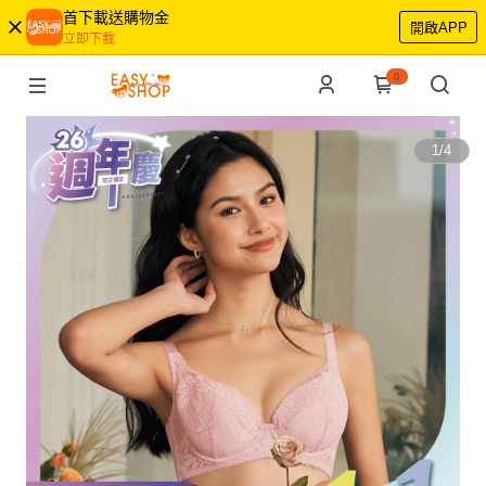
首下載送購物金
開啟APP
立即下載
0
1
/
4