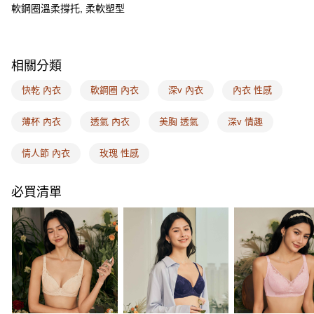
AFTEE先享後付
軟鋼圈溫柔撐托, 柔軟塑型
相關說明
【關於「AFTEE先享後付」】
ATM付款
AFTEE先享後付是「在收到商品之後才付款」的支付方式。 讓您購物簡單
便利好安心！
相關分類
１．簡單：不需註冊會員、不需綁卡、不需儲值。
運送方式
２．便利：只要手機號碼，簡訊認證，即可結帳。
快乾 內衣
軟鋼圈 內衣
深v 內衣
內衣 性感
３．安心：先確認商品／服務後，再付款。
全家取付
每筆NT$100，滿NT$1,500(含以上)免運費
薄杯 內衣
透氣 內衣
美胸 透氣
深v 情趣
【「AFTEE先享後付」結帳流程】
１．於結帳方式選擇「AFTEE先享後付」後，將跳轉至「AFTEE先享後付」
付款後全家取貨
結帳頁面，進行簡訊認證並確認金額後，即可完成結帳。
情人節 內衣
玫瑰 性感
２．訂單成立數日內，您將收到繳費通知簡訊。
每筆NT$100，滿NT$1,500(含以上)免運費
３．收到繳費通知簡訊後14天內，點擊此簡訊中的連結，可透過四大超商／
ATM／網路銀行／等多元方式進行付款，方視為交易完成。
必買清單
7-11取付
※ 請注意：結帳手續完成當下不需立刻繳費，但若您需要取消訂單，請聯絡
每筆NT$100，滿NT$1,500(含以上)免運費
購買商品的店家。未經商家同意取消之訂單仍視為有效，需透過AFTEE先享
後付繳納相關費用。
付款後7-11取貨
※ 交易是否成功請以「AFTEE先享後付 」之結帳頁面顯示為準，若有關於
是否繳費成功／繳費後需取消欲退款等相關疑問，請聯繫「AFTEE先享後付
每筆NT$100，滿NT$1,500(含以上)免運費
客戶支援中心」
https://netprotections.freshdesk.com/support/home
宅配
【注意事項】
１．透過由恩沛科技股份有限公司提供之「AFTEE先享後付」服務完成之交
每筆NT$100，滿NT$1,500(含以上)免運費
易，需依本服務之必要範圍內提供個人資料，並將交易相關給付款項請求債