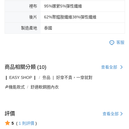
裡布
95%嫘縈5%彈性纖維
後片
62%聚醯胺纖維38%彈性纖維
製造產地
泰國
客服
商品相關分類 (10)
查看全部
❙ EASY SHOP ❙
夯品 ❘ 好穿不貴，一穿就對
🔎機能款式
舒適軟鋼圈內衣
評價
查看全部
5
(
1
則評價
)