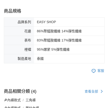
商品規格
品牌系列
EASY SHOP
花邊
86%聚醯胺纖維 14%彈性纖維
表布
83%聚醯胺纖維 17%彈性纖維
裡襠
95%嫘縈 5%彈性纖維
製造產地
泰國
客服
商品相關分類 (4)
查看全部
🔎內褲款式
三角褲
🔎內褲款式
蕾絲內褲