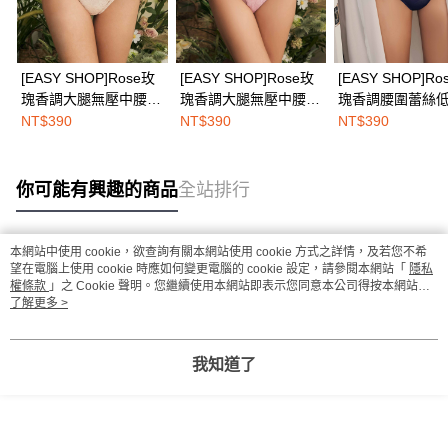
[EASY SHOP]Rose玫
[EASY SHOP]Rose玫
[EASY SHOP]Ro
瑰香調大腿無壓中腰三
瑰香調大腿無壓中腰三
瑰香調腰圍蕾絲
角內褲-玫瑰香檳白
角內褲-初戀玫瑰粉
口內褲-深情玫瑰
NT$390
NT$390
NT$390
你可能有興趣的商品
全站排行
本網站中使用 cookie，欲查詢有關本網站使用 cookie 方式之詳情，及若您不希
熱門標籤
望在電腦上使用 cookie 時應如何變更電腦的 cookie 設定，請參閱本網站「
隱私
權條款
」之 Cookie 聲明。您繼續使用本網站即表示您同意本公司得按本網站使
用條款之 Cookie 聲明使用 cookie。
了解更多 >
我知道了