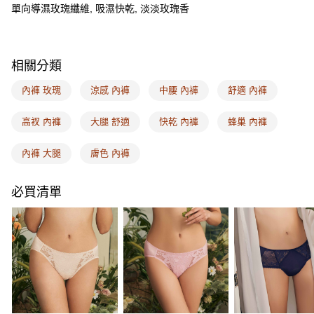
AFTEE先享後付
單向導濕玫瑰纖維, 吸濕快乾, 淡淡玫瑰香
相關說明
【關於「AFTEE先享後付」】
ATM付款
AFTEE先享後付是「在收到商品之後才付款」的支付方式。 讓您購物簡單
便利好安心！
相關分類
１．簡單：不需註冊會員、不需綁卡、不需儲值。
運送方式
２．便利：只要手機號碼，簡訊認證，即可結帳。
內褲 玫瑰
涼感 內褲
中腰 內褲
舒適 內褲
３．安心：先確認商品／服務後，再付款。
全家取付
每筆NT$100，滿NT$1,500(含以上)免運費
高衩 內褲
大腿 舒適
快乾 內褲
蜂巢 內褲
【「AFTEE先享後付」結帳流程】
１．於結帳方式選擇「AFTEE先享後付」後，將跳轉至「AFTEE先享後付」
付款後全家取貨
結帳頁面，進行簡訊認證並確認金額後，即可完成結帳。
內褲 大腿
膚色 內褲
２．訂單成立數日內，您將收到繳費通知簡訊。
每筆NT$100，滿NT$1,500(含以上)免運費
３．收到繳費通知簡訊後14天內，點擊此簡訊中的連結，可透過四大超商／
ATM／網路銀行／等多元方式進行付款，方視為交易完成。
必買清單
7-11取付
※ 請注意：結帳手續完成當下不需立刻繳費，但若您需要取消訂單，請聯絡
每筆NT$100，滿NT$1,500(含以上)免運費
購買商品的店家。未經商家同意取消之訂單仍視為有效，需透過AFTEE先享
後付繳納相關費用。
付款後7-11取貨
※ 交易是否成功請以「AFTEE先享後付 」之結帳頁面顯示為準，若有關於
是否繳費成功／繳費後需取消欲退款等相關疑問，請聯繫「AFTEE先享後付
每筆NT$100，滿NT$1,500(含以上)免運費
客戶支援中心」
https://netprotections.freshdesk.com/support/home
宅配
【注意事項】
１．透過由恩沛科技股份有限公司提供之「AFTEE先享後付」服務完成之交
每筆NT$100，滿NT$1,500(含以上)免運費
易，需依本服務之必要範圍內提供個人資料，並將交易相關給付款項請求債