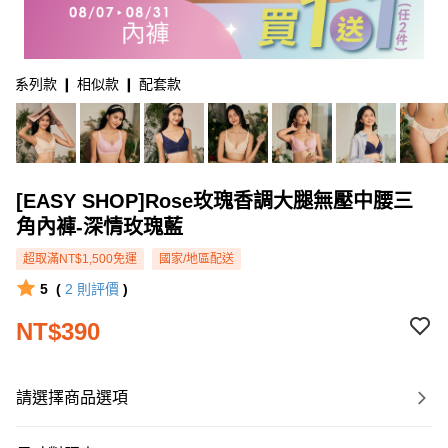
系列款 ❙ 相似款 ❙ 配套款
[EASY SHOP]Rose玫瑰香調大腿無壓中腰三
角內褲-深情玫瑰藍
超取滿NT$1,500免運
國家/地區配送
5
(
2
則評價
)
NT$390
請選擇商品選項