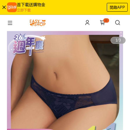
首下載送購物金
開啟APP
立即下載
0
1
/
3