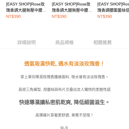
[EASY SHOP]Rose玫
[EASY SHOP]Rose玫
[EASY SHOP]Ro
權轉讓予恩沛科技股份有限公司。
EASY SHOP門市速取
２．關於個人資料處理事宜，請瀏覽以下網址：
瑰香調大腿無壓中腰三
瑰香調大腿無壓中腰三
瑰香調腰圍蕾絲
免運費
https://aftee.tw/terms/#terms3
角內褲-玫瑰香檳白
角內褲-初戀玫瑰粉
口內褲-深情玫瑰
NT$390
NT$390
NT$390
３．未成年的使用者請事先徵得法定代理人或監護人之同意方可使用
海外配送
查看運費
「AFTEE先享後付」，若未經同意申辦者引起之損失，本公司不負相關責
任。
４．使用「AFTEE先享後付」時，將依據個別帳號之用戶狀況，依本公司即
時審查核予不同之上限額度；若仍有額度不足之情形，本公司將視審查結果
詳細說明
商品規格
相關推薦
請求用戶進行身份認證。
５．嚴禁一人註冊多個帳號或使用他人資訊註冊。若發現惡意使用之情形，
恩沛科技股份有限公司將有權停止該用戶之使用額度並採取法律行動。
透氣吸濕快乾, 遇水有淡淡玫瑰香！
穿上單向導濕玫瑰香纖維面料, 吸水後有淡淡玫瑰香。
高衩三角褲型, 用蕾絲與布片交疊出女人獨特的柔魅性感
快速導濕讓私密肌乾爽, 降低細菌滋生。
高彈褲片穿著更舒適, 美臀不受限！
M-3L