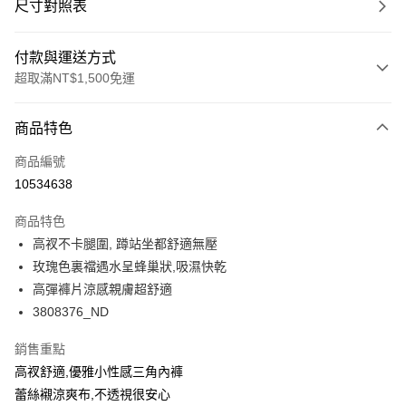
尺寸對照表
付款與運送方式
超取滿NT$1,500免運
付款方式
商品特色
信用卡一次付款
商品編號
超商取貨付款
10534638
LINE Pay
商品特色
Apple Pay
高衩不卡腿圍, 蹲站坐都舒適無壓
玫瑰色裏襠遇水呈蜂巢狀,吸濕快乾
悠遊付
高彈褲片涼感親膚超舒適
Google Pay
3808376_ND
全支付
銷售重點
高衩舒適,優雅小性感三角內褲
全盈+PAY
蕾絲襯涼爽布,不透視很安心