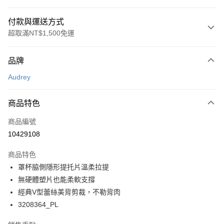
付款與運送方式
超取滿NT$1,500免運
付款方式
品牌
信用卡一次付款
Audrey
超商取貨付款
商品特色
LINE Pay
商品編號
Apple Pay
10429108
悠遊付
商品特色
Google Pay
罩杯脇側隱形提托片溫柔拉提
全支付
無硬體塑片也能柔軟支撐
經典V型蕾絲美背剪裁，不勒背肉
全盈+PAY
3208364_PL
AFTEE先享後付