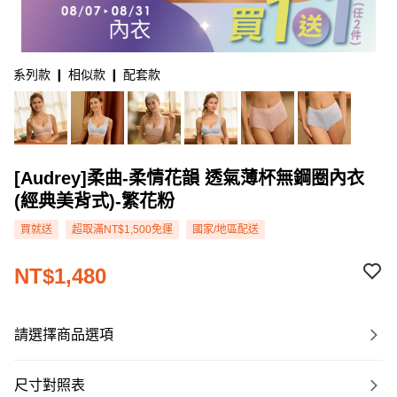
系列款 ❙ 相似款 ❙ 配套款
[Audrey]柔曲-柔情花韻 透氣薄杯無鋼圈內衣
(經典美背式)-繁花粉
買就送
超取滿NT$1,500免運
國家/地區配送
NT$1,480
請選擇商品選項
尺寸對照表