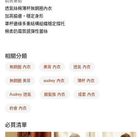
銷售重點
相關說明
透氣絲棉薄杯無鋼圈內衣
【關於「AFTEE先享後付」】
ATM付款
AFTEE先享後付是「在收到商品之後才付款」的支付方式。 讓您購物簡單
加高脇邊，穩定身形
便利好安心！
罩杯邊緣多重結構組織穩定撐托
１．簡單：不需註冊會員、不需綁卡、不需儲值。
運送方式
２．便利：只要手機號碼，簡訊認證，即可結帳。
棉柔奶霜質感彈性蕾絲
３．安心：先確認商品／服務後，再付款。
全家取付
每筆NT$100，滿NT$1,500(含以上)免運費
【「AFTEE先享後付」結帳流程】
１．於結帳方式選擇「AFTEE先享後付」後，將跳轉至「AFTEE先享後付」
相關分類
付款後全家取貨
結帳頁面，進行簡訊認證並確認金額後，即可完成結帳。
２．訂單成立數日內，您將收到繳費通知簡訊。
每筆NT$100，滿NT$1,500(含以上)免運費
無鋼圈 內衣
美背 內衣
透氣 內衣
３．收到繳費通知簡訊後14天內，點擊此簡訊中的連結，可透過四大超商／
ATM／網路銀行／等多元方式進行付款，方視為交易完成。
7-11取付
※ 請注意：結帳手續完成當下不需立刻繳費，但若您需要取消訂單，請聯絡
無鋼圈 美背
audrey 內衣
薄杯 內衣
每筆NT$100，滿NT$1,500(含以上)免運費
購買商品的店家。未經商家同意取消之訂單仍視為有效，需透過AFTEE先享
後付繳納相關費用。
Audrey 透氣
銀髮族 內衣
成套 內衣
付款後7-11取貨
※ 交易是否成功請以「AFTEE先享後付 」之結帳頁面顯示為準，若有關於
是否繳費成功／繳費後需取消欲退款等相關疑問，請聯繫「AFTEE先享後付
每筆NT$100，滿NT$1,500(含以上)免運費
客戶支援中心」
https://netprotections.freshdesk.com/support/home
約會 內衣
宅配
【注意事項】
必買清單
１．透過由恩沛科技股份有限公司提供之「AFTEE先享後付」服務完成之交
每筆NT$100，滿NT$1,500(含以上)免運費
易，需依本服務之必要範圍內提供個人資料，並將交易相關給付款項請求債
權轉讓予恩沛科技股份有限公司。
EASY SHOP門市速取