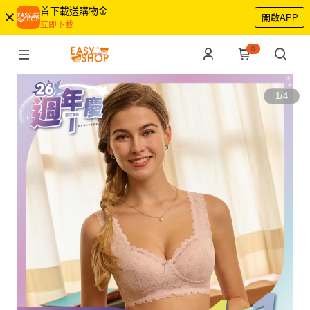
首下載送購物金
開啟APP
立即下載
0
1
/
4