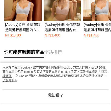
[Audrey]柔曲-柔情花韻
[Audrey]柔曲-柔情花韻
[Audrey]柔曲-
透氣薄杯無鋼圈內衣
透氣薄杯無鋼圈內衣
透氣薄杯無鋼圈
(經典美背式)-高雅灰
(肩帶可調式)-繁花粉
(肩帶可調式)-高
NT$1,480
NT$1,480
NT$1,480
你可能有興趣的商品
全站排行
本網站中使用 cookie，欲查詢有關本網站使用 cookie 方式之詳情，及若您不希
熱門標籤
望在電腦上使用 cookie 時應如何變更電腦的 cookie 設定，請參閱本網站「
隱私
權條款
」之 Cookie 聲明。您繼續使用本網站即表示您同意本公司得按本網站使
用條款之 Cookie 聲明使用 cookie。
了解更多 >
我知道了