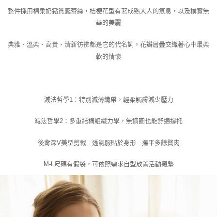
整件採用棉柔奶霜質感蕾絲，桔梗花型有著成熟大人的氣息，以及樸實無
華的美麗
典雅、溫柔、高貴、清新彷彿都是它的代名詞，花瓣層疊交織著心中最柔
軟的情懷
減法哲學1：特別減薄織帶，輕柔觸膚減少壓力
減法哲學2：多重結構組織力學，無鋼圈也能舒適撐托
後背深V美型剪裁 透氣服貼於身形 撫平多餘贅肉
M-L尺碼有假袋，可依照需求自型放置活動襯墊