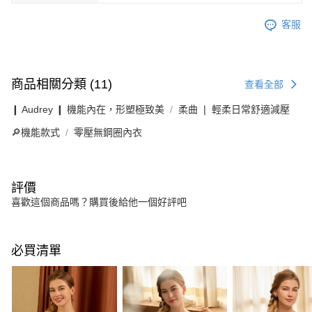
客服
商品相關分類 (11)
查看全部
❙ Audrey ❙ 機能內在，形塑極致美
柔曲 ❘ 輕柔日常舒適減壓
🔎機能款式
零壓無鋼圈內衣
評價
喜歡這個商品嗎？購買後給他一個好評吧
必買清單