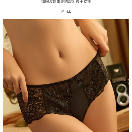
褲腳波邊蕾絲觸膚無痕不勒臀
M~LL