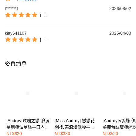
l*******1
2026/08/02
|
LL
kitty641107
2025/04/03
|
LL
必買清單
[Audrey]玫瑰之戀-浪漫
[Miss Audrey] 戀戀花
[Audrey]V弧蝶-
華麗彈性蕾絲平口內
開-甜美浪漫低腰平口
華麗蕾絲雙彈網
褲-蜜糖粉
內褲-夜戀花語黑
無痕平口內褲-神
NT$620
NT$380
NT$520