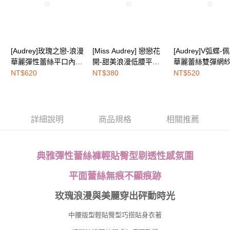
權轉讓予恩沛科技股份有限公司。
EASY SHOP門市速取
２．關於個人資料處理事宜，請瀏覽以下網址：
免運費
https://aftee.tw/terms/#terms3
３．未成年的使用者請事先徵得法定代理人或監護人之同意方可使用
海外配送
查看運費
「AFTEE先享後付」，若未經同意申辦者引起之損失，本公司不負相關責
[Audrey]玫瑰之戀-浪漫
[Miss Audrey] 戀戀花
[Audrey]V弧蝶-
任。
華麗彈性蕾絲平口內
開-甜美浪漫低腰平口
華麗蕾絲雙彈網
４．使用「AFTEE先享後付」時，將依據個別帳號之用戶狀況，依本公司即
褲-蜜糖粉
內褲-夜戀花語黑
無痕平口內褲-神
時審查核予不同之上限額度；若仍有額度不足之情形，本公司將視審查結果
NT$620
NT$380
NT$520
請求用戶進行身份認證。
５．嚴禁一人註冊多個帳號或使用他人資訊註冊。若發現惡意使用之情形，
恩沛科技股份有限公司將有權停止該用戶之使用額度並採取法律行動。
詳細說明
商品規格
相關推薦
典雅彈性蕾絲褲輕貼臀型剔透性感氛圍
平面蕾絲無痕不顯痕跡
玫瑰浪漫與美麗穿出砰動時光
中腰版型輕貼臀型巧搭貼身衣著