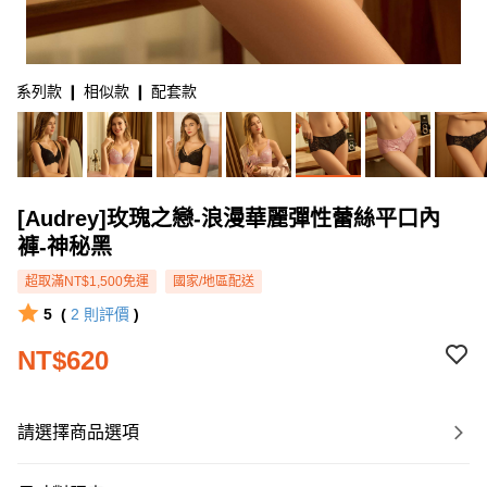
系列款 ❙ 相似款 ❙ 配套款
[Audrey]玫瑰之戀-浪漫華麗彈性蕾絲平口內
褲-神秘黑
超取滿NT$1,500免運
國家/地區配送
5
(
2
則評價
)
NT$620
請選擇商品選項