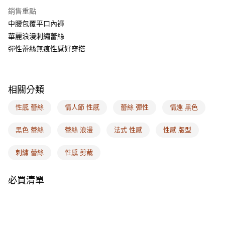
AFTEE先享後付
銷售重點
相關說明
中腰包覆平口內褲
【關於「AFTEE先享後付」】
ATM付款
AFTEE先享後付是「在收到商品之後才付款」的支付方式。 讓您購物簡單
華麗浪漫刺繡蕾絲
便利好安心！
彈性蕾絲無痕性感好穿搭
１．簡單：不需註冊會員、不需綁卡、不需儲值。
運送方式
２．便利：只要手機號碼，簡訊認證，即可結帳。
３．安心：先確認商品／服務後，再付款。
全家取付
每筆NT$100，滿NT$1,500(含以上)免運費
【「AFTEE先享後付」結帳流程】
相關分類
１．於結帳方式選擇「AFTEE先享後付」後，將跳轉至「AFTEE先享後付」
付款後全家取貨
結帳頁面，進行簡訊認證並確認金額後，即可完成結帳。
性感 蕾絲
情人節 性感
蕾絲 彈性
情趣 黑色
２．訂單成立數日內，您將收到繳費通知簡訊。
每筆NT$100，滿NT$1,500(含以上)免運費
３．收到繳費通知簡訊後14天內，點擊此簡訊中的連結，可透過四大超商／
黑色 蕾絲
蕾絲 浪漫
法式 性感
性感 版型
ATM／網路銀行／等多元方式進行付款，方視為交易完成。
7-11取付
※ 請注意：結帳手續完成當下不需立刻繳費，但若您需要取消訂單，請聯絡
每筆NT$100，滿NT$1,500(含以上)免運費
購買商品的店家。未經商家同意取消之訂單仍視為有效，需透過AFTEE先享
刺繡 蕾絲
性感 剪裁
後付繳納相關費用。
付款後7-11取貨
※ 交易是否成功請以「AFTEE先享後付 」之結帳頁面顯示為準，若有關於
是否繳費成功／繳費後需取消欲退款等相關疑問，請聯繫「AFTEE先享後付
必買清單
每筆NT$100，滿NT$1,500(含以上)免運費
客戶支援中心」
https://netprotections.freshdesk.com/support/home
宅配
【注意事項】
１．透過由恩沛科技股份有限公司提供之「AFTEE先享後付」服務完成之交
每筆NT$100，滿NT$1,500(含以上)免運費
易，需依本服務之必要範圍內提供個人資料，並將交易相關給付款項請求債