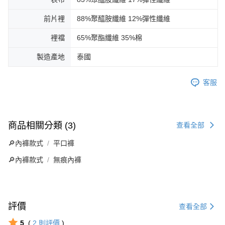
前片裡
88%聚醯胺纖維 12%彈性纖維
裡襠
65%聚酯纖維 35%棉
製造產地
泰國
客服
商品相關分類 (3)
查看全部
🔎內褲款式
平口褲
🔎內褲款式
無痕內褲
評價
查看全部
5
(
2
則評價
)