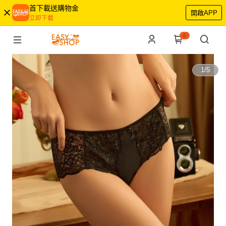
首下載送購物金
開啟APP
立即下載
0
1
/
5