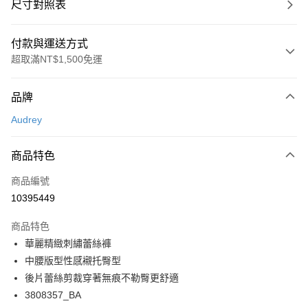
尺寸對照表
付款與運送方式
超取滿NT$1,500免運
付款方式
品牌
信用卡一次付款
Audrey
超商取貨付款
商品特色
LINE Pay
商品編號
Apple Pay
10395449
悠遊付
商品特色
Google Pay
華麗精緻刺繡蕾絲褲
全支付
中腰版型性感襯托臀型
後片蕾絲剪裁穿著無痕不勒臀更舒適
全盈+PAY
3808357_BA