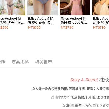
二、付款
每笔NT$1
1. 初次
之上限額
宅配
2. 結帳金
iss Audrey] 戀
[Miss Audrey] 防
[Miss Audrey] 性
[Miss Au
3. 目前
每笔NT$1
花開-甜美小浪漫
擴雙C-花嫁-法式
感睡衣-Coco風大
幻境-極深
腰三角內褲-夜戀
婚紗蕾絲性感低腰
蝴蝶結短裙-俏皮甜
紗美背性
$380
NT$380
NT$790
NT$790
三、聲明
EASY S
語黑
三角內褲-優雅紫
蜜粉
豔白
「AFTE
免运费
)所提供，
(包含但不
海外配送
予 AFT
集、處理、
明』（
http
说明
商品规格
相关推荐
若款項超過
未成年的
AFTEE。
Sexy & Secret
{戀夜
若您對於
聯繫恩沛
女人像一朵含包待放的花, 等著被採摘, 正是女人獨特擁
同必要之購
人資料，
選用質地柔滑的面料猶如肌膚般, 跟隨身
又如羽毛般勾人內心, 想要立即