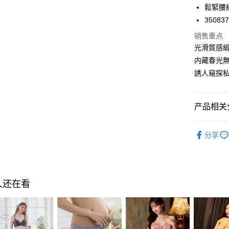
鬆緊腰
PXPay Plu
35083
Plus PAY
销售重点
AFTEE先
光滑質感
相关说明
内藏春光無
一、關於 A
誘人窺探私
ATM付款
1. 於付
窗。
2. 進行
3. 訂單
产品相关分
运送方式
4. 下訂
AFTEE 
❙ Miss 
全家取付
5. 收到
分享
的心动瞬
每笔NT$1
APP於四
❙ 舒适居
付款後全
請留意繳費期
享有最長 
每笔NT$1
人还在看
繳費期限，
7-11取付
算出。使用
定能夠在期
每笔NT$1
收到商品與
付款後7-1