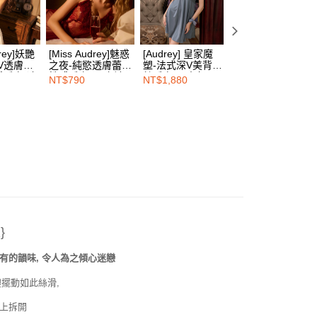
限制
00，满NT$1,500(含以上)免运费
使用 AFTEE 時，將依認證結果及本公司審查結果，核予每個人不同
度
額須大於NT$30
drey]妖艷
[Miss Audrey]魅惑
[Audrey] 皇家魔
[Miss Audrey] 戀
僅支援台灣會員
00，满NT$1,500(含以上)免运费
V透膚網
之夜-純慾透膚蕾絲
塑-法式深V美背蕾
戀花開-甜美浪漫
感睡衣-冷
性感睡衣+丁字褲-
絲睡衣-頁岩灰
腰平口內褲-夜戀
NT$790
NT$1,880
NT$380
條款
HOP門市速取
誘惑紅
語黑
E先享後付」(下稱本服務)乃由恩沛科技股份有限公司(下稱 AFTEE
並由 AFTEE 向您收取款項。因使用本服務所須提供之個人資料
限於訂購人姓名、電話，收件人姓名、電話、收件地址)，將交付
查看运费
EE 於本服務必要服務範圍內運用。關於 AFTEE 對於個人資料之蒐
利用，詳參 AFTEE 官網之『個人資料蒐集、處理及利用告知聲
s://aftee.tw/privacypolicy/
）。
繳費期限，將根據當次的金額加收年利率 16% 的逾期滯納金。
使用者，請事先徵得法定代理人或監護人之同意方可使用
}
個人資料之處理、利用有任何疑問，或欲行使相關法律權利，請
科技股份有限公司。若您不同意我們將上開所示之個人資料，連
有的韻味, 令人為之傾心迷戀
買訂單資訊提供予 AFTEE ，或讓 AFTEE 蒐集處理利用您的個
請勿選用本服務。
體擺動如此絲滑,
撲上拆開