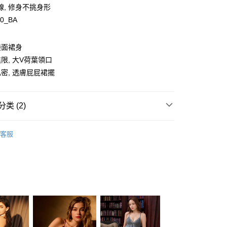
線, 修身不挑身形
s
70_BA
享后付
緞面裙身
限, 大V荷葉領口
FTEE先享後付
密, 透膚屁屁裙擺
款方式選擇AFTEE先享後付，將跳出AFTEE先享後付手機驗證視
簡訊驗證之後，即可完成結帳手續。
確認後不需事先繳費，商品會配送至您的指定地址。
类 (2)
完成後，您的手機會收到一封繳費通知簡訊，APP會員則會收到
APP推播通知。
Audrey ❙ 浪漫簡約，時髦有型
Sexy&Secret ❘ 最犯规
商品當下無需繳費，確認無誤後，請再利用繳費通知簡訊或AFTEE
客服
间
00，满NT$1,500(含以上)免运费
大便利商店‧ATM/網銀等方式進行付款。
家睡衣 ❙
性感睡衣 ❘ 若隐若现，挡不住的美
家取貨
限為 14 天。唯有下載 AFTEE App 成為 AFTEE 會員者方能
45 天內付款之服務。
00，满NT$1,500(含以上)免运费
為商家向您請款的時間，再加上使用AFTEE可延長的天數所計
AFTEE下訂可以延長您收到商品前的繳費天數，但無法保證一
限內收到商品(例如:預購商品或預計到貨時間較長者)。因此無論
00，满NT$1,500(含以上)免运费
否，仍需要請您在AFTEE規定的時間內完成繳費。
1取貨