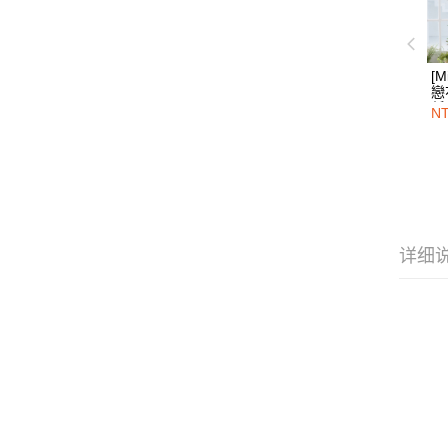
[M
戀
低
NT
花
详细