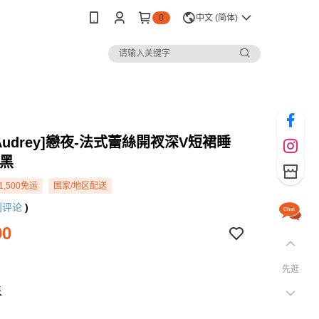
0
中文 (简体)
s Audrey]戀夜-法式蕾絲開衩深V短裙睡
惑黑
1,500免运
国家/地区配送
则评论
)
90
先逛
表