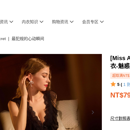
资讯
内衣知识
购物资讯
会员专区
ecret ❘ 最犯规的心动瞬间
[Mis
衣-魅
超取满NT$
5 (
1
NT$7
尺寸對照