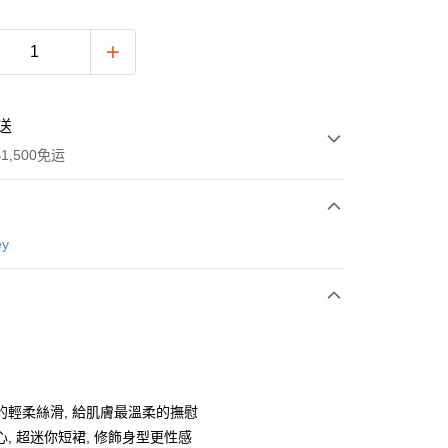
送
1,500免运
次付款
ey
付款
的輕柔絲滑, 給肌膚最溫柔的撫慰
y
心, 超迷你短裙, 修飾身型更性感