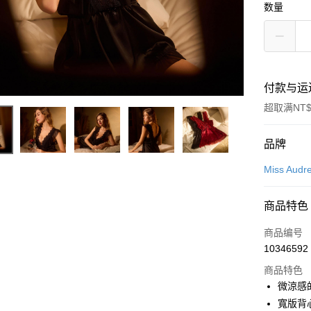
数量
付款与运
超取满NT$
付款方式
品牌
信用卡一
Miss Audr
超商取货
商品特色
LINE Pay
商品编号
Apple Pay
10346592
商品特色
悠遊付
微涼感
Google Pa
寬版背