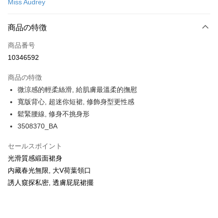
Miss Audrey
コンビニ店頭代金引換
LINE Pay
商品の特徴
Apple Pay
商品番号
10346592
Easy Wallet
商品の特徴
Google Pay
微涼感的輕柔絲滑, 給肌膚最溫柔的撫慰
PXPay Plus
寬版背心, 超迷你短裙, 修飾身型更性感
鬆緊腰線, 修身不挑身形
Plus Pay
3508370_BA
AFTEE代金後払い
セールスポイント
説明
光滑質感緞面裙身
一、 AFTEE代金後払いについて
ATM払い
1.お支払い方法でAFTEE代金後払いを選択すると、携帯電話認証ウィンド
内藏春光無限, 大V荷葉領口
ウが表示されます。
誘人窺探私密, 透膚屁屁裙擺
2.SMSで認証してお支払い手続を進めてください。
配送方法
3.注文するときのお支払いは不要です。商品はご指定の住所に配送されま
す。
全家取付
4.ご注文が完了すると、携帯に支払い通知のSMSが届きます。アプリ会員
配送毎にNT$100、NT$1,500以上で送料無料