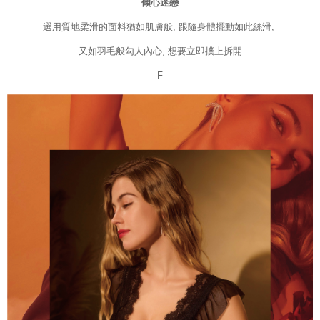
傾心迷戀
限らない）は、AFTEEに渡され当サービスで必要な範囲内で利用されま
す。AFTEEの個人情報の収集、処理、利用について、詳細はAFTEE公式ホ
選用質地柔滑的面料猶如肌膚般, 跟隨身體擺動如此絲滑,
ームページの『個人情報の収集、処理及び利用に関する声明』をご参照く
ださい（
https://aftee.tw/privacypolicy/
）。
又如羽毛般勾人內心, 想要立即撲上拆開
AFTEEの初回ご利用の際に、審査を通過すれば、最高額がNT$10,000にな
F
ります。支払い期限を過ぎた場合、その金額に基づいて年利20%の遅延滞
納金が加算されます。未成年の利用者は、事前に法定代理人または後見人
の同意を得ればAFTEEをご利用いただけます。
個人情報の処理、利用について疑問がある、または関連する法律の権利を
行使したい場合は、ネットプロテクションズ
cs_tw@netprotections.co.jp
にご連絡ください。上記に示した個人情報を、必要な購入注文書とあわせ
てAFTEEにご提供いただく、またはAFTEEにあなたの個人情報の収集、処
理、利用を許可することににご同意いただけない場合は、当サービスを選
択しないでください。