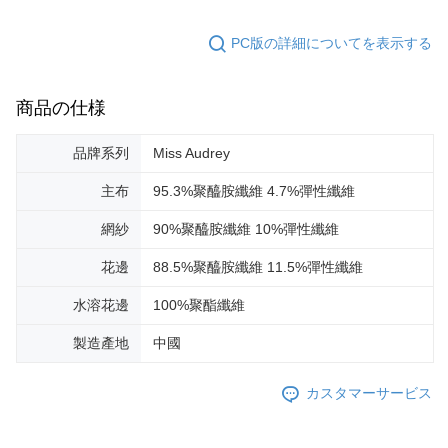
PC版の詳細についてを表示する
商品の仕様
品牌系列
Miss Audrey
主布
95.3%聚醯胺纖維 4.7%彈性纖維
網紗
90%聚醯胺纖維 10%彈性纖維
花邊
88.5%聚醯胺纖維 11.5%彈性纖維
水溶花邊
100%聚酯纖維
製造產地
中國
カスタマーサービス