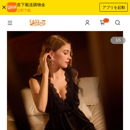
首下載送購物金
アプリを起動
立即下載
0
1
/
5