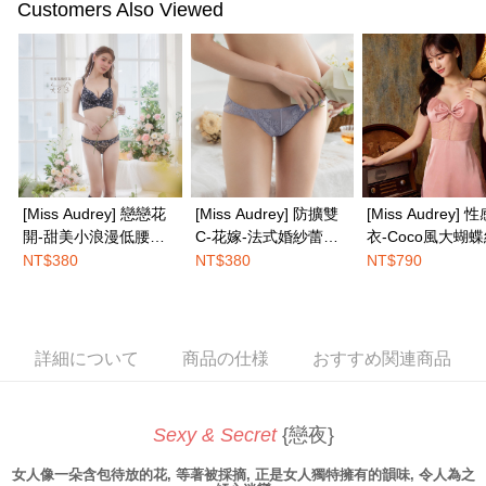
の場合は、AFTEE アプリプッシュ通知が届きます。
Customers Also Viewed
5.商品受け取り時のお支払いは不要です。商品を確かめてから、SMSまた
付款後全家取貨
はアプリの通知に従って、4大コンビニ、またはATM/オンラインバンキン
グでお支払いください。
配送毎にNT$100、NT$1,500以上で送料無料
代金納付期限は最短で 14 日以内ですので、ご注意ください。AFTEE アプ
7-11取付
リをダウンロードして AFTEE 会員になるとお支払い期限を最長 45 日以内
配送毎にNT$100、NT$1,500以上で送料無料
まで延長できます。
付款後7-11取貨
お支払期限は、ショップが請求した期日と、AFTEEで延長できる日数をも
とに計算されます。AFTEEで注文すると、商品を受け取るまで支払い期限
配送毎にNT$100、NT$1,500以上で送料無料
[Miss Audrey] 戀戀花
[Miss Audrey] 防擴雙
[Miss Audrey] 
を延長できますが、商品を期限内に受け取れない場合があります（例：予
開-甜美小浪漫低腰三
C-花嫁-法式婚紗蕾絲
衣-Coco風大蝴
約商品や商品到着日が比較的遅い商品）。そのため、商品到着の有無に関
宅配
わらず、AFTEEで指定された期限内にお支払いください。
角內褲-夜戀花語黑
性感低腰三角內褲-優
裙-俏皮甜蜜粉
NT$380
NT$380
NT$790
配送毎にNT$100、NT$1,500以上で送料無料
雅紫
二、支払い限度額
EASY SHOP門市速取
1.初回 AFTEEを ご利用の際に、認証結果及び当社の審査の結果に基づ
き、限度額が設定されます。
送料無料
2.決済金額は最低NT$20です。
詳細について
商品の仕様
おすすめ関連商品
3.現在、台湾の会員のみご利用いただけます。
海外発送
送料を確認
三、利用規約「AFTEE代金後払い」（以下当サービスという）はネットプ
Sexy & Secret
{戀夜}
ロテクションズ（以下 AFTEE という）が提供し、AFTEEが代金を徴収し
ます。当サービスご利用の際に提供しなければならない個人情報（注文者
の氏名、電話番号、受取人の氏名、電話番号、受取人住所を含むがこれに
女人像一朵含包待放的花, 等著被採摘, 正是女人獨特擁有的韻味, 令人為之