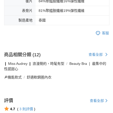
後片
84%聚醯胺纖維16%彈性纖維
表脅片
81%聚醯胺纖維19%彈性纖維
製造產地
泰國
客服
商品相關分類 (12)
查看全部
❙ Miss Audrey ❙ 浪漫簡約，時髦有型
Beauty Bra ❘ 最集中的
性感甜心
🔎機能款式
舒適軟鋼圈內衣
評價
查看全部
4.7
(
3
則評價
)