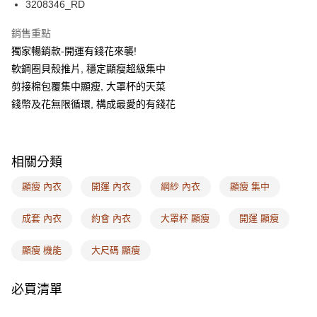
AFTEE先享後付
3208346_RD
相關說明
銷售重點
【關於「AFTEE先享後付」】
ATM付款
AFTEE先享後付是「在收到商品之後才付款」的支付方式。 讓您購物簡單
獨家暢銷款-開運有錢花來襲!
便利好安心！
軟鋼圈貝殼推片, 穩定顯瘦超級集中
１．簡單：不需註冊會員、不需綁卡、不需儲值。
運送方式
２．便利：只要手機號碼，簡訊認證，即可結帳。
剪接棉包覆集中顯瘦, 大罩杯的天菜
３．安心：先確認商品／服務後，再付款。
全家取付
錢幣及花無限循環, 構成最愛的有錢花
每筆NT$100，滿NT$1,500(含以上)免運費
【「AFTEE先享後付」結帳流程】
１．於結帳方式選擇「AFTEE先享後付」後，將跳轉至「AFTEE先享後付」
付款後全家取貨
結帳頁面，進行簡訊認證並確認金額後，即可完成結帳。
相關分類
２．訂單成立數日內，您將收到繳費通知簡訊。
每筆NT$100，滿NT$1,500(含以上)免運費
３．收到繳費通知簡訊後14天內，點擊此簡訊中的連結，可透過四大超商／
顯瘦 內衣
開運 內衣
網紗 內衣
顯瘦 集中
ATM／網路銀行／等多元方式進行付款，方視為交易完成。
7-11取付
※ 請注意：結帳手續完成當下不需立刻繳費，但若您需要取消訂單，請聯絡
每筆NT$100，滿NT$1,500(含以上)免運費
購買商品的店家。未經商家同意取消之訂單仍視為有效，需透過AFTEE先享
成套 內衣
約會 內衣
大罩杯 顯瘦
開運 顯瘦
後付繳納相關費用。
付款後7-11取貨
※ 交易是否成功請以「AFTEE先享後付 」之結帳頁面顯示為準，若有關於
顯瘦 機能
大尺碼 顯瘦
是否繳費成功／繳費後需取消欲退款等相關疑問，請聯繫「AFTEE先享後付
每筆NT$100，滿NT$1,500(含以上)免運費
客戶支援中心」
https://netprotections.freshdesk.com/support/home
宅配
必買清單
【注意事項】
１．透過由恩沛科技股份有限公司提供之「AFTEE先享後付」服務完成之交
每筆NT$100，滿NT$1,500(含以上)免運費
易，需依本服務之必要範圍內提供個人資料，並將交易相關給付款項請求債