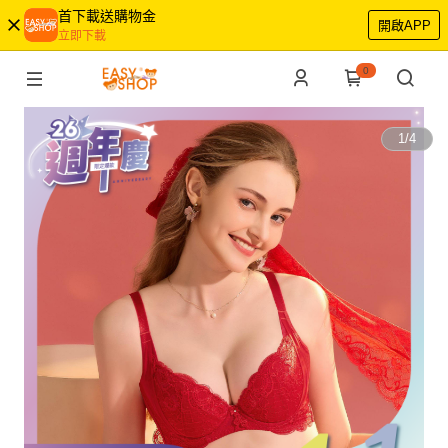
首下載送購物金
開啟APP
立即下載
0
1
/
4