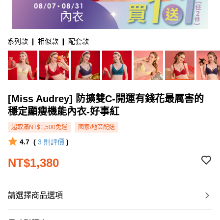
系列款 ❙ 相似款 ❙ 配套款
[Miss Audrey] 防擴雙C-開運有錢花最厲害的
穩定顯瘦機能內衣-好事紅
超取滿NT$1,500免運
國家/地區配送
4.7
(
3
則評價
)
NT$1,380
請選擇商品選項