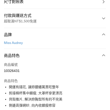
尺寸對照表
付款與運送方式
超取滿NT$1,500免運
付款方式
品牌
信用卡一次付款
Miss Audrey
超商取貨付款
商品特色
LINE Pay
商品編號
Apple Pay
10326431
悠遊付
商品特色
Google Pay
開運有錢花, 讓妳腰纏萬貫旺整年
全支付
剪接棉杯集中顯瘦, 大罩杯穿更漂亮
貝殼推片, 解決妳胸型所有的不完美
全盈+PAY
側邊高彈網紗, 向內收顯瘦修容