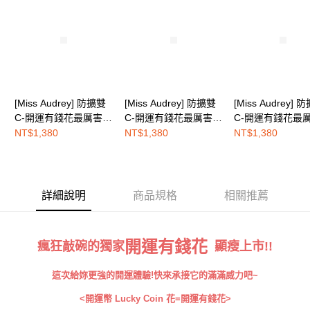
權轉讓予恩沛科技股份有限公司。
EASY SHOP門市速取
２．關於個人資料處理事宜，請瀏覽以下網址：
免運費
https://aftee.tw/terms/#terms3
３．未成年的使用者請事先徵得法定代理人或監護人之同意方可使用
海外配送
查看運費
「AFTEE先享後付」，若未經同意申辦者引起之損失，本公司不負相關責
任。
４．使用「AFTEE先享後付」時，將依據個別帳號之用戶狀況，依本公司即
時審查核予不同之上限額度；若仍有額度不足之情形，本公司將視審查結果
[Miss Audrey] 防擴雙
[Miss Audrey] 防擴雙
[Miss Audrey] 
請求用戶進行身份認證。
C-開運有錢花最厲害的
C-開運有錢花最厲害的
C-開運有錢花最
５．嚴禁一人註冊多個帳號或使用他人資訊註冊。若發現惡意使用之情形，
穩定顯瘦機能內衣-貴
穩定顯瘦機能內衣-能
穩定顯瘦機能內衣
NT$1,380
NT$1,380
NT$1,380
恩沛科技股份有限公司將有權停止該用戶之使用額度並採取法律行動。
人紫
量綠
金黃
詳細說明
商品規格
相關推薦
開運有錢花
瘋狂敲碗的獨家
顯瘦上市!!
這次給妳更強的開運體驗!快來承接它的滿滿威力吧~
<開運幣 Lucky Coin 花=開運有錢花>