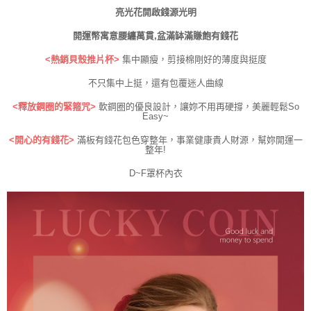
亮光花開啟錢源光明
開運幣寓意腰纏萬貫,盆滿缽滿賺飽有錢花
<熱銷貝殼推片杯>
集中顯瘦，剪接棉剛好的薄度與挺度
不只集中上挺，還有包覆迷人曲線
<釋放鋼圈的緊箍咒>
軟鋼圈的優良設計，讓妳不用再硬撐，美麗輕鬆So
Easy~
<開心的有錢花>
滿板有錢花包色穿整年，事業健康貴人財源，幫妳開運一
整年!
D~F罩杯內衣