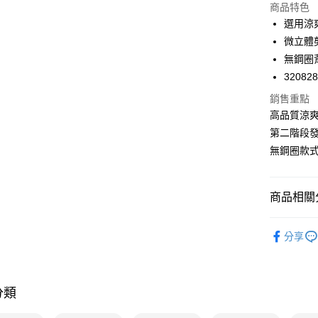
商品特色
LINE Pay
選用涼
微立體
Apple Pay
無鋼圈
悠遊付
32082
Google Pa
銷售重點
高品質涼
全支付
第二階段
全盈+PAY
無鋼圈款式
AFTEE先
相關說明
商品相關分
【關於「A
ATM付款
AFTEE
🔎機能款
便利好安
分享
１．簡單
🔎機能款
２．便利
運送方式
🔎罩杯分
３．安心
全家取付
分類
🔎罩杯分
【「AFT
每筆NT$1
１．於結帳