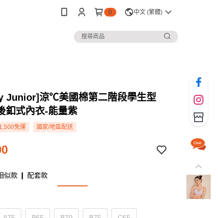
0
中文 (繁體)
rey Junior]涼℃美國棉第二階段學生型
後釦式內衣-能量紫
1,500免運
國家/地區配送
90
相似款 ❙ 配套款
A75
B65
B70
B75
C65