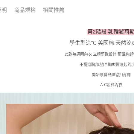
動。
說明
商品規格
相關推薦
第2階段 乳輪發育
學生型涼℃ 美國棉 天然涼
此款無鋼圈內衣.立體剪裁設計,預留胸部
不壓迫胸部.適合胸型微隆起的
開始讓寶貝練習扣背鉤
A-C罩杯內衣