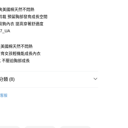
爽美國棉天然不悶熱
剪裁 預留胸部發育成長空間
背鉤內衣 提高穿著舒適度
87_UA
y
爽美國棉天然不悶熱
發育女孩輕機能成長內衣
 不壓迫胸部成長
享後付
類 (8)
FTEE先享後付」】
先享後付是「在收到商品之後才付款」的支付方式。 讓您購物簡單
式
成長少女內衣
心！
客服
：不需註冊會員、不需綁卡、不需儲值。
式
零壓無鋼圈內衣
：只要手機號碼，簡訊認證，即可結帳。
類
B罩杯
：先確認商品／服務後，再付款。
類
C罩杯
EE先享後付」結帳流程】
00，滿NT$1,500(含以上)免運費
方式選擇「AFTEE先享後付」後，將跳轉至「AFTEE先享後