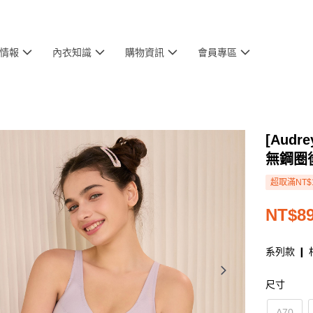
情報
內衣知識
購物資訊
會員專區
[Aud
無鋼圈
超取滿NT$
NT$8
系列款 ❙ 
尺寸
A70