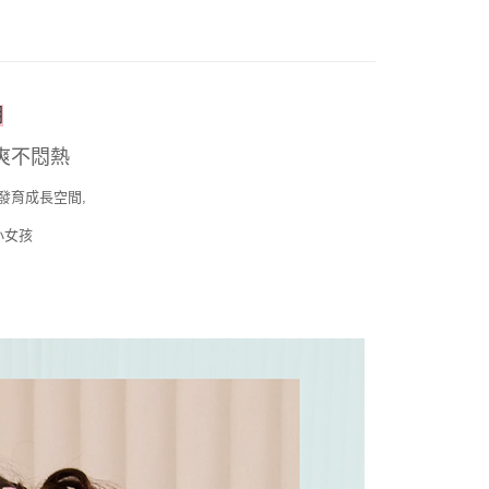
期
爽不悶熱
發育成長空間,
小女孩