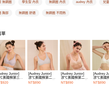
🔎罩杯分
付」結帳
型 無鋼圈
學生型 內衣
無鋼圈 內衣
audrey 內衣
兒童
付款後全
２．訂單
🔎材質搜
３．收到繳
每筆NT$1
圈 胸部
無鋼圈 舒適
無鋼圈 不悶熱
／ATM／
🔎材質搜
※ 請注意
7-11取付
絡購買商品
❙ 盛夏降
先享後付
每筆NT$1
※ 交易是
清單
是否繳費成
付款後7-1
付客戶支
每筆NT$1
【注意事
宅配
１．透過由
交易，需
每筆NT$1
求債權轉
２．關於
EASY S
https://aft
udrey Junior]
[Audrey Junior]
[Audrey Junior]
[Audrey Ju
免運費
３．未成
℃美國棉第三階
涼℃美國棉第二階
涼℃美國棉第二階
涼℃美國
「AFTE
學生型超軟鋼圈
段學生型無鋼圈後
段學生型無鋼圈後
段學生型
$920
NT$890
NT$890
NT$890
海外配送
任。
衣-能量紫
釦式內衣-冷靜灰
釦式內衣-甜心粉
釦式內衣-
４．使用「
即時審查
結果請求
５．嚴禁
形，恩沛