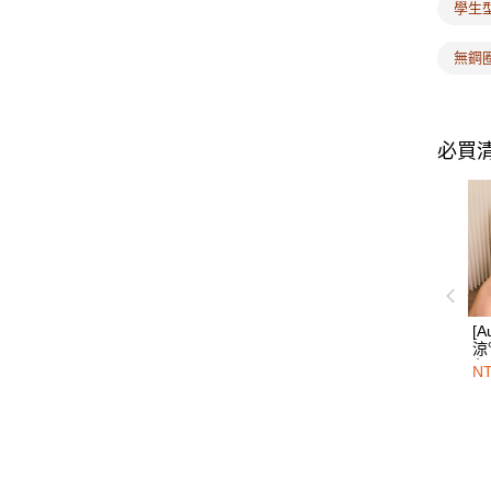
學生
無鋼
必買
[A
涼
段
NT
內