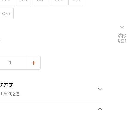
C75
清除
表
紀錄
送方式
1,500免運
次付款
付款