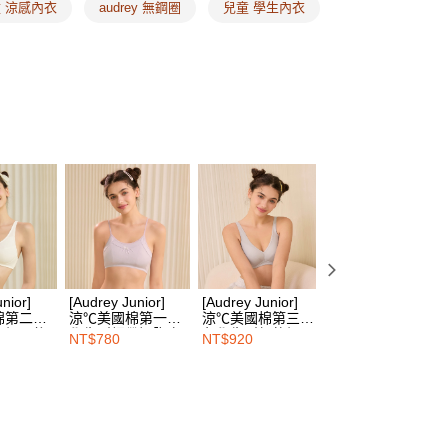
類
A罩杯
頁面，進行簡訊認證並確認金額後，即可完成結帳。
 涼感內衣
audrey 無鋼圈
兒童 學生內衣
家取貨
成立數日內，您將收到繳費通知簡訊。
尋
降溫涼感紗
費通知簡訊後14天內，點擊此簡訊中的連結，可透過四大超商
00，滿NT$1,500(含以上)免運費
網路銀行／等多元方式進行付款，方視為交易完成。
尋
舒柔美國棉
：結帳手續完成當下不需立刻繳費，但若您需要取消訂單，請聯
的店家。未經商家同意取消之訂單仍視為有效，需透過AFTEE
溫必備 ❙ 涼感透氣內衣褲
繳納相關費用。
00，滿NT$1,500(含以上)免運費
否成功請以「AFTEE先享後付 」之結帳頁面顯示為準，若有關於
功／繳費後需取消欲退款等相關疑問，請聯繫「AFTEE先享後
1取貨
援中心」
https://netprotections.freshdesk.com/support/home
00，滿NT$1,500(含以上)免運費
項】
恩沛科技股份有限公司提供之「AFTEE先享後付」服務完成之
依本服務之必要範圍內提供個人資料，並將交易相關給付款項請
00，滿NT$1,500(含以上)免運費
讓予恩沛科技股份有限公司。
個人資料處理事宜，請瀏覽以下網址：
HOP門市速取
ee.tw/terms/#terms3
nior]
[Audrey Junior]
[Audrey Junior]
[Audrey Junior]
年的使用者請事先徵得法定代理人或監護人之同意方可使用
棉第二階
涼℃美國棉第一階
涼℃美國棉第三階
涼℃美國棉第一階
E先享後付」，若未經同意申辦者引起之損失，本公司不負相關責
無鋼圈後
學生型細帶短胸衣-
段學生型超軟鋼圈
學生型寬版背心式
NT$780
NT$920
NT$780
查看運費
純淨白
能量紫
內衣-冷靜灰
胸衣-能量紫
AFTEE先享後付」時，將依據個別帳號之用戶狀況，依本公司
核予不同之上限額度；若仍有額度不足之情形，本公司將視審查
用戶進行身份認證。
一人註冊多個帳號或使用他人資訊註冊。若發現惡意使用之情
科技股份有限公司將有權停止該用戶之使用額度並採取法律行