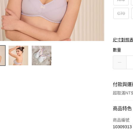
C70
尺寸對照
數量
付款與運
超取滿NT$
付款方式
商品特色
信用卡一
商品編號
10309313
超商取貨