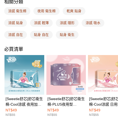
ATM付款
相關分類
AFTEE先享後付是「在收到商品之後才付款」的支付方式。 讓您購物簡單
便利好安心！
１．簡單：不需註冊會員、不需綁卡、不需儲值。
涼感 衛生棉
夜用 衛生棉
乾爽 貼身
運送方式
２．便利：只要手機號碼，簡訊認證，即可結帳。
３．安心：先確認商品／服務後，再付款。
全家取付
涼感 貼身
涼感 輕薄
涼感 隱形
涼感 吸水
每筆NT$100，滿NT$1,500(含以上)免運費
【「AFTEE先享後付」結帳流程】
１．於結帳方式選擇「AFTEE先享後付」後，將跳轉至「AFTEE先享後付」
涼感 自在
貼身 自在
貼身 衛生
付款後全家取貨
結帳頁面，進行簡訊認證並確認金額後，即可完成結帳。
２．訂單成立數日內，您將收到繳費通知簡訊。
每筆NT$100，滿NT$1,500(含以上)免運費
必買清單
３．收到繳費通知簡訊後14天內，點擊此簡訊中的連結，可透過四大超商／
ATM／網路銀行／等多元方式進行付款，方視為交易完成。
7-11取付
※ 請注意：結帳手續完成當下不需立刻繳費，但若您需要取消訂單，請聯絡
每筆NT$100，滿NT$1,500(含以上)免運費
購買商品的店家。未經商家同意取消之訂單仍視為有效，需透過AFTEE先享
後付繳納相關費用。
付款後7-11取貨
※ 交易是否成功請以「AFTEE先享後付 」之結帳頁面顯示為準，若有關於
是否繳費成功／繳費後需取消欲退款等相關疑問，請聯繫「AFTEE先享後付
每筆NT$100，滿NT$1,500(含以上)免運費
客戶支援中心」
https://netprotections.freshdesk.com/support/home
宅配
【注意事項】
１．透過由恩沛科技股份有限公司提供之「AFTEE先享後付」服務完成之交
每筆NT$100，滿NT$1,500(含以上)免運費
[Sweetie舒芯]舒芯衛生
[Sweetie舒芯]舒芯衛生
[Sweetie舒芯]
易，需依本服務之必要範圍內提供個人資料，並將交易相關給付款項請求債
棉-Cool涼感 夜用加長
棉-PLUS夜用型
棉-Cool涼感 日
權轉讓予恩沛科技股份有限公司。
EASY SHOP門市速取
型34cm(6片)
29cm(7片)
24.5cm(8片)
NT$49
NT$49
NT$49
２．關於個人資料處理事宜，請瀏覽以下網址：
免運費
NT$55
NT$55
NT$55
https://aftee.tw/terms/#terms3