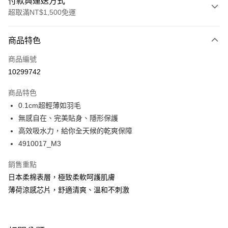
付款與運送方式
超取滿NT$1,500免運
付款方式
商品特色
信用卡一次付款
商品編號
超商取貨付款
10299742
LINE Pay
商品特色
Apple Pay
0.1cm超輕薄如羽毛
無感自在、完美貼身、隱形保護
悠遊付
高效吸水力，給你全天候的乾爽保障
Google Pay
4910017_M3
全支付
銷售重點
日本柔棉表層，極致柔軟呵護肌膚
全盈+PAY
薄荷涼感芯片，舒適清爽、溫和不刺激
AFTEE先享後付
相關說明
【關於「AFTEE先享後付」】