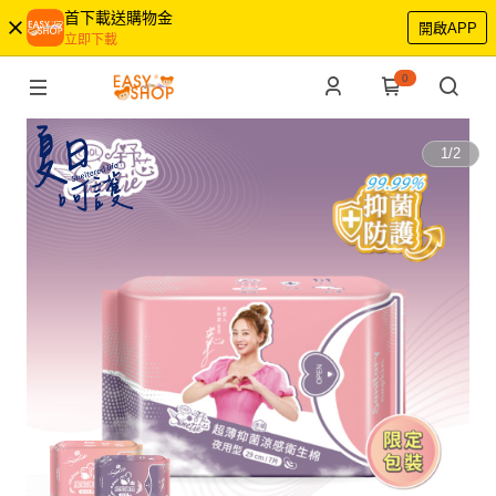
首下載送購物金
開啟APP
立即下載
0
1
/
2