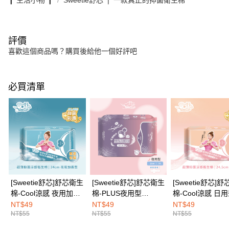
評價
喜歡這個商品嗎？購買後給他一個好評吧
必買清單
[Sweetie舒芯]舒芯衛生
[Sweetie舒芯]舒芯衛生
[Sweetie舒芯]
棉-Cool涼感 夜用加長
棉-PLUS夜用型
棉-Cool涼感 日
型34cm(6片)
29cm(7片)
24.5cm(8片)
NT$49
NT$49
NT$49
NT$55
NT$55
NT$55