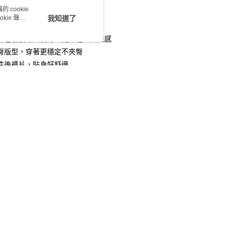
 cookie
kie 聲明
我知道了
絲包覆腰線與髖骨，更顯輕盈與性感
y
臀版型，穿著更穩定不夾臀
性後褲片，貼身好舒適
83_PL
享後付
精緻甜美蕾絲
穩定不位移
FTEE先享後付」】
彈性後褲片
先享後付是「在收到商品之後才付款」的支付方式。 讓您購物簡單
心！
：不需註冊會員、不需綁卡、不需儲值。
：只要手機號碼，簡訊認證，即可結帳。
類 (2)
：先確認商品／服務後，再付款。
式
平口褲
EE先享後付」結帳流程】
客服
00，滿NT$1,500(含以上)免運費
方式選擇「AFTEE先享後付」後，將跳轉至「AFTEE先享後
式
蕾絲內褲
頁面，進行簡訊認證並確認金額後，即可完成結帳。
家取貨
成立數日內，您將收到繳費通知簡訊。
費通知簡訊後14天內，點擊此簡訊中的連結，可透過四大超商