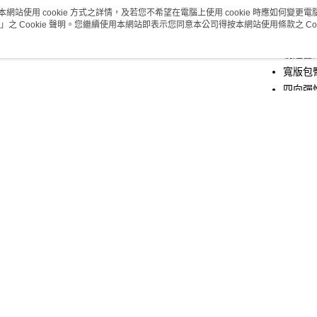
Apple Pay
本網站使用 cookie 方式之詳情，及若您不希望在電腦上使用 cookie 時應如何變更電腦的
10205342
」之 Cookie 聲明。您繼續使用本網站即表示您同意本公司得按本網站使用條款之 Coo
商品特色
悠遊付
剔透蕾
Google Pa
寬版包
四向彈
全支付
38081
全盈+PAY
銷售重點
AFTEE先
輕盈剔透
相關說明
寬版包臀
【關於「A
親膚涼爽
ATM付款
AFTEE
便利好安
１．簡單
２．便利
商品相關分
運送方式
３．安心
🔎內褲款
全家取付
【「AFT
分享
每筆NT$1
１．於結帳
🔎內褲款
付」結帳
付款後全
２．訂單
３．收到繳