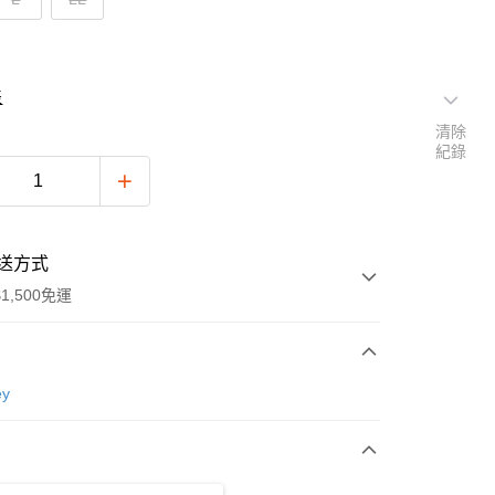
表
清除
紀錄
送方式
1,500免運
次付款
ey
付款