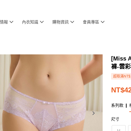
情報
內衣知識
購物資訊
會員專區
[Mis
褲-雲
超取滿NT$
NT$4
系列款 ❙ 
尺寸
M