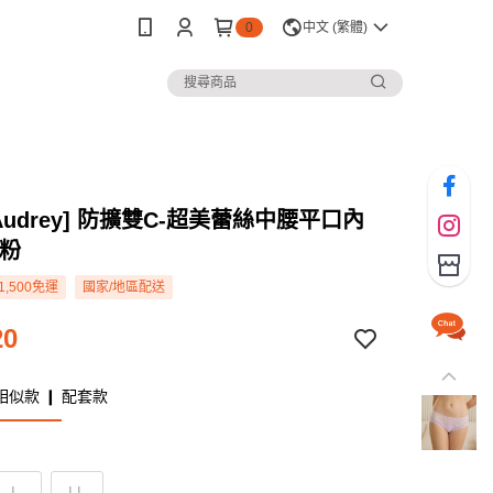
0
中文 (繁體)
s Audrey] 防擴雙C-超美蕾絲中腰平口內
彩粉
1,500免運
國家/地區配送
20
相似款 ❙ 配套款
L
LL