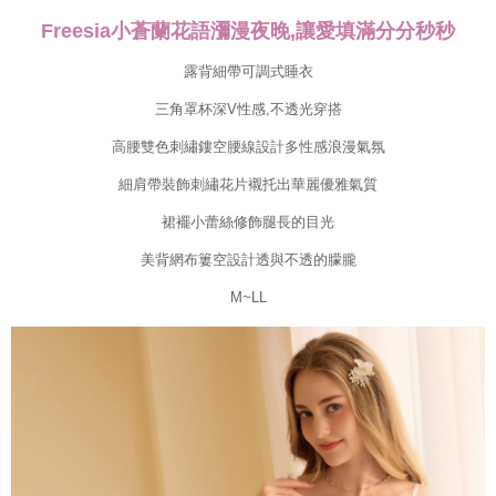
ます。当サービスご利用の際に提供しなければならない個人情報（注文者
の氏名、電話番号、受取人の氏名、電話番号、受取人住所を含むがこれに
Freesia小蒼蘭花語瀰漫夜晚,讓愛填滿分分秒秒
限らない）は、AFTEEに渡され当サービスで必要な範囲内で利用されま
す。AFTEEの個人情報の収集、処理、利用について、詳細はAFTEE公式ホ
露背細帶可調式睡衣
ームページの『個人情報の収集、処理及び利用に関する声明』をご参照く
ださい（
https://aftee.tw/privacypolicy/
）。
三角罩杯深V性感,不透光穿搭
AFTEEの初回ご利用の際に、審査を通過すれば、最高額がNT$10,000にな
高腰雙色刺繡鏤空腰線設計多性感浪漫氣氛
ります。支払い期限を過ぎた場合、その金額に基づいて年利20%の遅延滞
細肩帶裝飾刺繡花片襯托出華麗優雅氣質
納金が加算されます。未成年の利用者は、事前に法定代理人または後見人
の同意を得ればAFTEEをご利用いただけます。
裙襬小蕾絲修飾腿長的目光
個人情報の処理、利用について疑問がある、または関連する法律の権利を
美背網布簍空設計透與不透的朦朧
行使したい場合は、ネットプロテクションズ
cs_tw@netprotections.co.jp
にご連絡ください。上記に示した個人情報を、必要な購入注文書とあわせ
M~LL
てAFTEEにご提供いただく、またはAFTEEにあなたの個人情報の収集、処
理、利用を許可することににご同意いただけない場合は、当サービスを選
択しないでください。