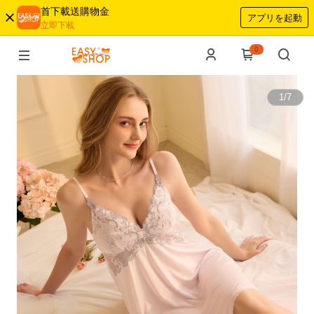
首下載送購物金
アプリを起動
立即下載
0
1
/
7