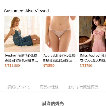
す。
全家取付
4.ご注文が完了すると、携帯に支払い通知のSMSが届きます。アプリ会員
配送毎にNT$100、NT$1,500以上で送料無料
の場合は、AFTEE アプリプッシュ通知が届きます。
Customers Also Viewed
5.商品受け取り時のお支払いは不要です。商品を確かめてから、SMSまた
付款後全家取貨
はアプリの通知に従って、4大コンビニ、またはATM/オンラインバンキン
グでお支払いください。
配送毎にNT$100、NT$1,500以上で送料無料
代金納付期限は最短で 14 日以内ですので、ご注意ください。AFTEE アプ
7-11取付
リをダウンロードして AFTEE 会員になるとお支払い期限を最長 45 日以内
配送毎にNT$100、NT$1,500以上で送料無料
まで延長できます。
付款後7-11取貨
お支払期限は、ショップが請求した期日と、AFTEEで延長できる日数をも
とに計算されます。AFTEEで注文すると、商品を受け取るまで支払い期限
配送毎にNT$100、NT$1,500以上で送料無料
[Audrey]浪漫花心弧蝶-
[Audrey]浪漫花心弧蝶-
[Miss Audrey] 
を延長できますが、商品を期限内に受け取れない場合があります（例：予
高腰細帶雙色刺繡蕾絲
蕾絲性感低腰細帶三角
衣-Coco風大蝴
約商品や商品到着日が比較的遅い商品）。そのため、商品到着の有無に関
宅配
わらず、AFTEEで指定された期限内にお支払いください。
性感睡衣-古典藍
內褲-甜心粉
裙-俏皮甜蜜粉
NT$1,980
NT$580
NT$790
配送毎にNT$100、NT$1,500以上で送料無料
二、支払い限度額
EASY SHOP門市速取
1.初回 AFTEEを ご利用の際に、認証結果及び当社の審査の結果に基づ
き、限度額が設定されます。
送料無料
2.決済金額は最低NT$20です。
詳細について
商品の仕様
おすすめ関連商品
3.現在、台湾の会員のみご利用いただけます。
海外発送
送料を確認
三、利用規約「AFTEE代金後払い」（以下当サービスという）はネットプ
謎漾的燭光
ロテクションズ（以下 AFTEE という）が提供し、AFTEEが代金を徴収し