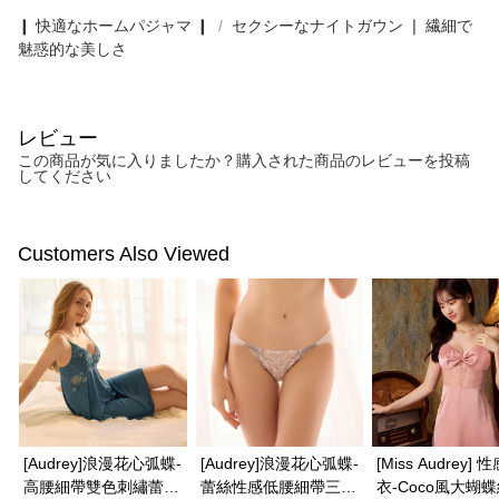
❙ 快適なホームパジャマ ❙
セクシーなナイトガウン ❘ 繊細で
魅惑的な美しさ
レビュー
この商品が気に入りましたか？購入された商品のレビューを投稿
してください
Customers Also Viewed
[Audrey]浪漫花心弧蝶-
[Audrey]浪漫花心弧蝶-
[Miss Audrey] 
高腰細帶雙色刺繡蕾絲
蕾絲性感低腰細帶三角
衣-Coco風大蝴