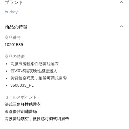
ブランド
クレジットカード1回払い
Audrey
コンビニ店頭代金引換
LINE Pay
商品の特徴
Apple Pay
商品番号
10201539
Easy Wallet
商品の特徴
Google Pay
高腰浪漫輕柔性感蕾絲睡衣
PXPay Plus
低V罩杯讓夜晚性感更迷人
美背鏤空巧思，細帶可調式肩帶
Plus Pay
3508333_PL
AFTEE代金後払い
セールスポイント
説明
法式三角杯性感睡衣
一、 AFTEE代金後払いについて
ATM払い
1.お支払い方法でAFTEE代金後払いを選択すると、携帯電話認証ウィンド
浪漫優雅刺繡蕾絲
ウが表示されます。
高腰蕾絲鏤空，微性感可調式細肩帶
2.SMSで認証してお支払い手続を進めてください。
配送方法
3.注文するときのお支払いは不要です。商品はご指定の住所に配送されま