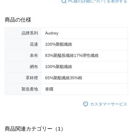
PC版の詳細についてを表示する
商品の仕様
品牌系列
Audrey
花邊
100%聚酯纖維
表布
83%聚醯胺纖維17%彈性纖維
網布
100%聚酯纖維
罩杯裡
65%聚酯纖維35%棉
製造產地
泰國
カスタマーサービス
商品関連カテゴリー（1）