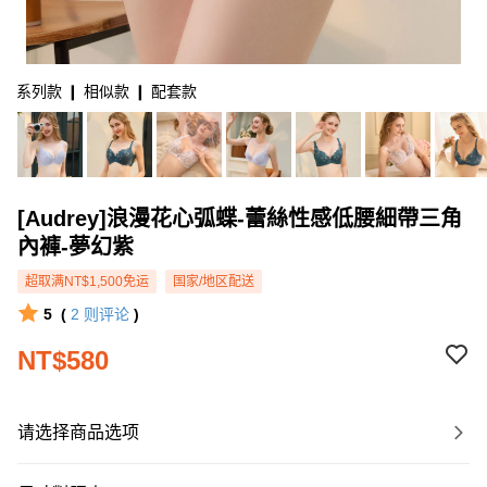
系列款 ❙ 相似款 ❙ 配套款
[Audrey]浪漫花心弧蝶-蕾絲性感低腰細帶三角
內褲-夢幻紫
超取满NT$1,500免运
国家/地区配送
5
(
2
则评论
)
NT$580
请选择商品选项