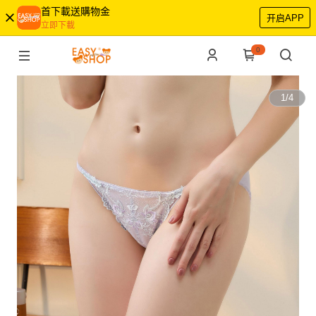
首下載送購物金
开启APP
立即下載
0
1
/
4