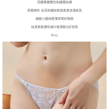
低腰華麗雙色刺繡蕾絲褲
荷葉網布 朵花刺繡妝飾透柔美浪漫氣氛
褲腳小蕾絲輕薄穿搭好無痕
絲滑柔軟彈性褲片輕薄軟Q好穿搭
M-LL