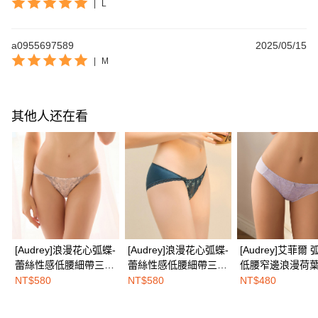
|
L
a0955697589
2025/05/15
|
M
其他人还在看
[Audrey]浪漫花心弧蝶-
[Audrey]浪漫花心弧蝶-
[Audrey]艾菲爾 
蕾絲性感低腰細帶三角
蕾絲性感低腰細帶三角
低腰窄邊浪漫荷
內褲-甜心粉
內褲-古典藍
三角內褲-羅藍紫
NT$580
NT$580
NT$480