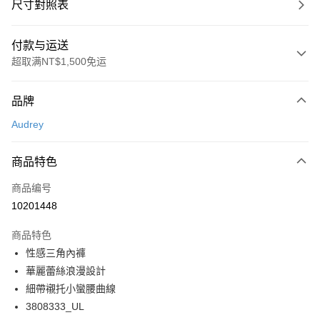
尺寸對照表
付款与运送
超取满NT$1,500免运
付款方式
品牌
信用卡一次付款
Audrey
超商取货付款
商品特色
LINE Pay
商品编号
Apple Pay
10201448
悠遊付
商品特色
Google Pay
性感三角內褲
PXPay Plus
華麗蕾絲浪漫設計
細帶襯托小蠻腰曲線
Plus PAY
3808333_UL