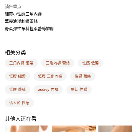
AFTEE先享后付
销售重点
相关说明
細帶小性感三角內褲
一、關於 AFTEE先享後付
ATM付款
1. 於付款方式選擇AFTEE先享後付，將跳出AFTEE先享後付手機驗證視
華麗浪漫刺繡蕾絲
窗。
舒柔彈性布料輕柔蕾絲褲腳
2. 進行簡訊驗證之後，即可完成結帳手續。
运送方式
3. 訂單確認後不需事先繳費，商品會配送至您的指定地址。
4. 下訂完成後，您的手機會收到一封繳費通知簡訊，APP會員則會收到
全家取付
AFTEE APP推播通知。
每笔NT$100，满NT$1,500(含以上)免运费
5. 收到商品當下無需繳費，確認無誤後，請再利用繳費通知簡訊或AFTEE
相关分类
APP於四大便利商店‧ATM/網銀等方式進行付款。
付款後全家取貨
三角內褲 細帶
三角內褲 蕾絲
性感 低腰
請留意繳費期限為 14 天。唯有下載 AFTEE App 成為 AFTEE 會員者方能享
每笔NT$100，满NT$1,500(含以上)免运费
有最長 45 天內付款之服務。
低腰 細帶
低腰 三角內褲
性感 蕾絲
7-11取付
繳費期限，為商家向您請款的時間，再加上使用AFTEE可延長的天數所計算
每笔NT$100，满NT$1,500(含以上)免运费
出。使用AFTEE下訂可以延長您收到商品前的繳費天數，但無法保證一定能
低腰 蕾絲
audrey 內褲
夢幻 性感
夠在期限內收到商品(例如:預購商品或預計到貨時間較長者)。因此無論收到
付款後7-11取貨
商品與否，仍需要請您在AFTEE規定的時間內完成繳費。
情人節 性感
每笔NT$100，满NT$1,500(含以上)免运费
二、付款限制
1. 初次使用 AFTEE 時，將依認證結果及本公司審查結果，核予每個人不同
宅配
其他人还在看
之上限額度
2. 結帳金額須大於NT$30
每笔NT$100，满NT$1,500(含以上)免运费
3. 目前僅支援台灣會員